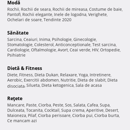
Modă
Rochii
Rochii de seara
Rochii de mireasa
Costume de baie
,
,
,
,
Pantofi
Rochii elegante
Inele de logodna
Verighete
,
,
,
,
Ochelari de soare
Tendinte 2020
,
Sănătate
Sarcina
Ceaiuri
Inima
Psihologie
Ginecologie
,
,
,
,
,
Stomatologie
Colesterol
Anticonceptionale
Test sarcina
,
,
,
,
Cardiologie
Oftalmologie
Avort
Ceai verde
HIV
Ortopedie
,
,
,
,
,
,
Psihiatrie
Dietă & Fitness
Diete
Fitness
Dieta Dukan
Relaxare
Yoga
Intretinere
,
,
,
,
,
,
Aerobic
Exercitii abdomen
Nutritie
Dieta de slabit
Dieta
,
,
,
,
Silueta
Dieta ketogenica
Sala de acasa
disociata
,
,
,
Reţete
Mancare
Paste
Ciorba
Peste
Sos
Salata
Cafea
Supa
,
,
,
,
,
,
,
,
Dulceata
Tocanita
Cocktail
Supa crema
Aperitive
Desert
,
,
,
,
,
,
Maioneza
Pilaf
Ciorba perisoare
Ciorba pui
Ciorba burta
,
,
,
,
,
Ce mancam azi