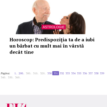
ASTROLOGIE
Horoscop: Predispoziţia ta de a iubi
un bărbat cu mult mai în vârstă
decât tine
Pagina:
1..
200..
300..
310..
320..
330
331
332
333
334
335
336
337
338
339
340..
350..
360..