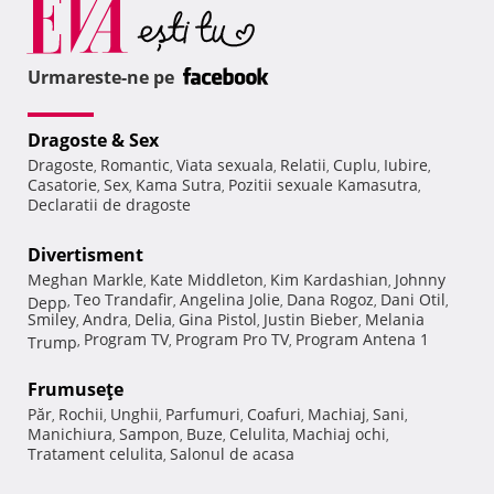
Urmareste-ne pe
Dragoste & Sex
Dragoste
Romantic
Viata sexuala
Relatii
Cuplu
Iubire
,
,
,
,
,
,
Casatorie
Sex
Kama Sutra
Pozitii sexuale Kamasutra
,
,
,
,
Declaratii de dragoste
Divertisment
Meghan Markle
Kate Middleton
Kim Kardashian
Johnny
,
,
,
Teo Trandafir
Angelina Jolie
Dana Rogoz
Dani Otil
Depp
,
,
,
,
,
Smiley
Andra
Delia
Gina Pistol
Justin Bieber
Melania
,
,
,
,
,
Program TV
Program Pro TV
Program Antena 1
Trump
,
,
,
Frumuseţe
Păr
Rochii
Unghii
Parfumuri
Coafuri
Machiaj
Sani
,
,
,
,
,
,
,
Manichiura
Sampon
Buze
Celulita
Machiaj ochi
,
,
,
,
,
Tratament celulita
Salonul de acasa
,