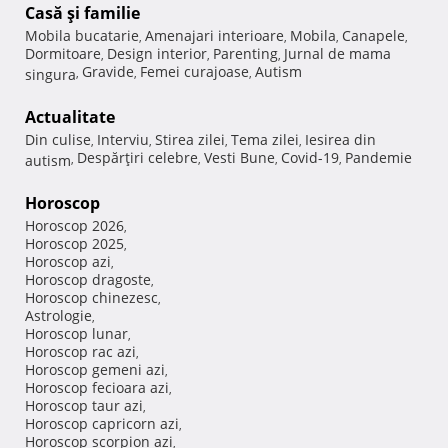
Casă şi familie
Mobila bucatarie
Amenajari interioare
Mobila
Canapele
,
,
,
,
Dormitoare
Design interior
Parenting
Jurnal de mama
,
,
,
Gravide
Femei curajoase
Autism
singura
,
,
,
Actualitate
Din culise
Interviu
Stirea zilei
Tema zilei
Iesirea din
,
,
,
,
Despărţiri celebre
Vesti Bune
Covid-19
Pandemie
autism
,
,
,
,
Horoscop
Horoscop 2026
,
Horoscop 2025
,
Horoscop azi
,
Horoscop dragoste
,
Horoscop chinezesc
,
Astrologie
,
Horoscop lunar
,
Horoscop rac azi
,
Horoscop gemeni azi
,
Horoscop fecioara azi
,
Horoscop taur azi
,
Horoscop capricorn azi
,
Horoscop scorpion azi
,