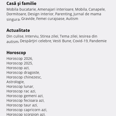
Casă şi familie
Mobila bucatarie
Amenajari interioare
Mobila
Canapele
,
,
,
,
Dormitoare
Design interior
Parenting
Jurnal de mama
,
,
,
Gravide
Femei curajoase
Autism
singura
,
,
,
Actualitate
Din culise
Interviu
Stirea zilei
Tema zilei
Iesirea din
,
,
,
,
Despărţiri celebre
Vesti Bune
Covid-19
Pandemie
autism
,
,
,
,
Horoscop
Horoscop 2026
,
Horoscop 2025
,
Horoscop azi
,
Horoscop dragoste
,
Horoscop chinezesc
,
Astrologie
,
Horoscop lunar
,
Horoscop rac azi
,
Horoscop gemeni azi
,
Horoscop fecioara azi
,
Horoscop taur azi
,
Horoscop capricorn azi
,
Horoscop scorpion azi
,