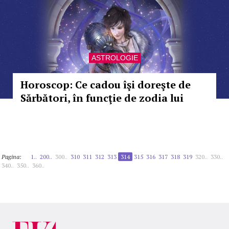
ASTROLOGIE
Horoscop: Ce cadou îşi doreşte de
Sărbători, în funcţie de zodia lui
Pagina:
1..
200..
300..
310
311
312
313
314
315
316
317
318
319
320..
330..
340..
350..
360..