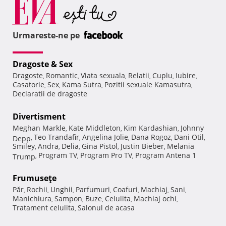
Urmareste-ne pe
Dragoste & Sex
Dragoste
Romantic
Viata sexuala
Relatii
Cuplu
Iubire
,
,
,
,
,
,
Casatorie
Sex
Kama Sutra
Pozitii sexuale Kamasutra
,
,
,
,
Declaratii de dragoste
Divertisment
Meghan Markle
Kate Middleton
Kim Kardashian
Johnny
,
,
,
Teo Trandafir
Angelina Jolie
Dana Rogoz
Dani Otil
Depp
,
,
,
,
,
Smiley
Andra
Delia
Gina Pistol
Justin Bieber
Melania
,
,
,
,
,
Program TV
Program Pro TV
Program Antena 1
Trump
,
,
,
Frumuseţe
Păr
Rochii
Unghii
Parfumuri
Coafuri
Machiaj
Sani
,
,
,
,
,
,
,
Manichiura
Sampon
Buze
Celulita
Machiaj ochi
,
,
,
,
,
Tratament celulita
Salonul de acasa
,