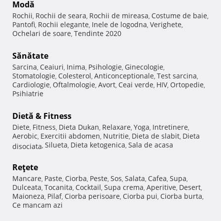
Modă
Rochii
Rochii de seara
Rochii de mireasa
Costume de baie
,
,
,
,
Pantofi
Rochii elegante
Inele de logodna
Verighete
,
,
,
,
Ochelari de soare
Tendinte 2020
,
Sănătate
Sarcina
Ceaiuri
Inima
Psihologie
Ginecologie
,
,
,
,
,
Stomatologie
Colesterol
Anticonceptionale
Test sarcina
,
,
,
,
Cardiologie
Oftalmologie
Avort
Ceai verde
HIV
Ortopedie
,
,
,
,
,
,
Psihiatrie
Dietă & Fitness
Diete
Fitness
Dieta Dukan
Relaxare
Yoga
Intretinere
,
,
,
,
,
,
Aerobic
Exercitii abdomen
Nutritie
Dieta de slabit
Dieta
,
,
,
,
Silueta
Dieta ketogenica
Sala de acasa
disociata
,
,
,
Reţete
Mancare
Paste
Ciorba
Peste
Sos
Salata
Cafea
Supa
,
,
,
,
,
,
,
,
Dulceata
Tocanita
Cocktail
Supa crema
Aperitive
Desert
,
,
,
,
,
,
Maioneza
Pilaf
Ciorba perisoare
Ciorba pui
Ciorba burta
,
,
,
,
,
Ce mancam azi