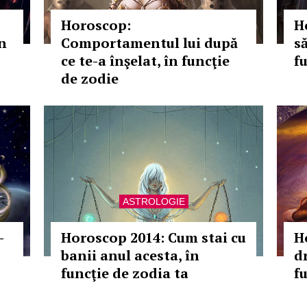
Horoscop:
H
în
Comportamentul lui după
s
ce te-a înşelat, în funcţie
f
de zodie
ASTROLOGIE
-
Horoscop 2014: Cum stai cu
H
banii anul acesta, în
d
funcţie de zodia ta
f