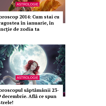
ASTROLOGIE
oroscop 2014: Cum stai cu
ragostea în ianuarie, în
uncţie de zodia ta
ASTROLOGIE
oroscopul săptămânii 23-
9 decembrie. Află ce spun
trele!