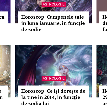
ASTROLOGIE
cu
Horoscop: Cumpenele tale
H
în luna ianuarie, în funcţie
d
de zodie
f
ASTROLOGIE
e
Horoscop: Ce îşi doreşte de
H
în
la tine în 2014, în funcţie
2
de zodia lui
as