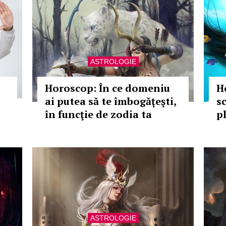
ASTROLOGIE
Horoscop: În ce domeniu
H
ai putea să te îmbogăţeşti,
s
în funcţie de zodia ta
pl
ASTROLOGIE