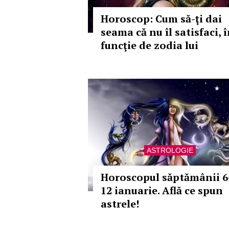
Horoscop: Cum să-ţi dai
seama că nu îl satisfaci, 
funcţie de zodia lui
ASTROLOGIE
Horoscopul săptămânii 6
12 ianuarie. Află ce spun
astrele!