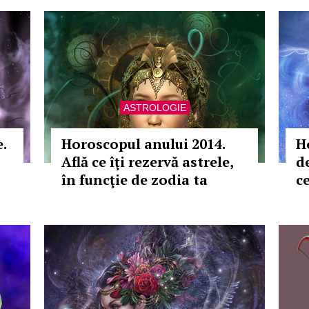
ASTROLOGIE
.
Horoscopul anului 2014.
H
Află ce îţi rezervă astrele,
d
în funcţie de zodia ta
c