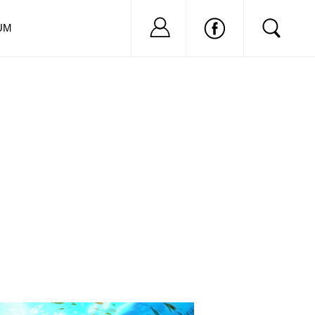
Nu ai cont?
Inregistreaza-
UM