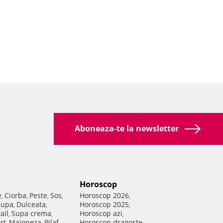
Aboneaza-te la newsletter
Horoscop
e
Ciorba
Peste
Sos
Horoscop 2026
,
,
,
,
,
Supa
Dulceata
Horoscop 2025
,
,
,
ail
Supa crema
Horoscop azi
,
,
,
rt
Maioneza
Pilaf
Horoscop dragoste
,
,
,
,