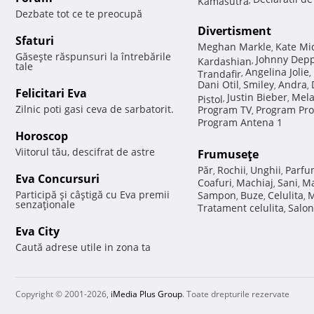
Dezbate tot ce te preocupă
Divertisment
Sfaturi
Meghan Markle
Kate Mi
,
Găseşte răspunsuri la întrebările
Johnny Dep
Kardashian
,
tale
Angelina Jolie
Trandafir
,
,
Dani Otil
Smiley
Andra
,
,
,
Felicitari Eva
Justin Bieber
Mela
Pistol
,
,
Zilnic poti gasi ceva de sarbatorit.
Program TV
Program Pro
,
Program Antena 1
Horoscop
Viitorul tău, descifrat de astre
Frumuseţe
Păr
Rochii
Unghii
Parfu
,
,
,
Eva Concursuri
Coafuri
Machiaj
Sani
Ma
,
,
,
Participă şi câştigă cu Eva premii
Sampon
Buze
Celulita
M
,
,
,
senzaţionale
Tratament celulita
Salon
,
Eva City
Caută adrese utile in zona ta
Copyright © 2001-2026,
iMedia Plus Group
. Toate drepturile rezervate