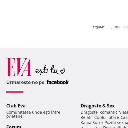
Pagina:
1..
200..
300
Urmareste-ne pe
Club Eva
Dragoste & Sex
Comunitatea unde eşti între
Dragoste
Romantic
Viat
,
,
prietene.
Relatii
Cuplu
Iubire
Cas
,
,
,
Kama Sutra
Pozitii sexu
,
Forum
Declaratii d
Kamasutra
,