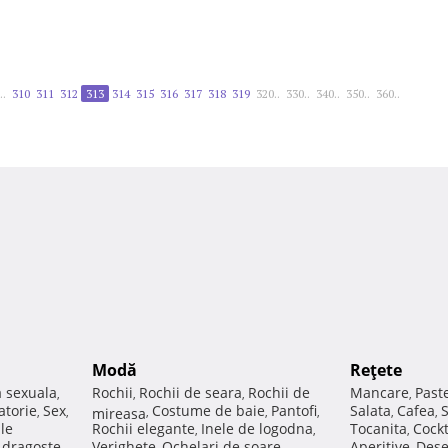
..
310
311
312
313
314
315
316
317
318
319
320..
330..
340..
350..
360..
Modă
Reţete
a sexuala
Rochii
Rochii de seara
Rochii de
Mancare
Past
,
,
,
,
atorie
Sex
Costume de baie
Pantofi
Salata
Cafea
,
,
mireasa
,
,
,
,
,
ale
Rochii elegante
Inele de logodna
Tocanita
Cockt
,
,
,
e dragoste
Verighete
Ochelari de soare
Aperitive
Dese
,
,
,