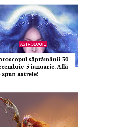
ASTROLOGIE
oroscopul săptămânii 30
ecembrie-5 ianuarie. Află
e spun astrele!