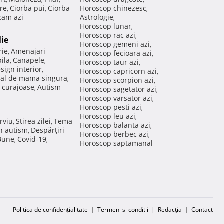
re
Ciorba pui
Ciorba
Horoscop chinezesc
,
,
,
am azi
Astrologie
,
Horoscop lunar
,
Horoscop rac azi
,
lie
Horoscop gemeni azi
,
rie
Amenajari
,
Horoscop fecioara azi
,
ila
Canapele
,
,
Horoscop taur azi
,
sign interior
,
Horoscop capricorn azi
,
nal de mama singura
,
Horoscop scorpion azi
,
 curajoase
Autism
,
Horoscop sagetator azi
,
Horoscop varsator azi
,
Horoscop pesti azi
,
Horoscop leu azi
,
rviu
Stirea zilei
Tema
,
,
Horoscop balanta azi
,
in autism
Despărţiri
,
Horoscop berbec azi
,
 Bune
Covid-19
,
,
Horoscop saptamanal
Politica de confidențialitate
|
Termeni si conditii
|
Redacţia
|
Contact