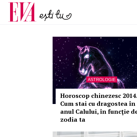
și 60 de ani. De ce te t
Carieră
pe măsură ce înaintez
Actualitate
ASTROLOGIE
Horoscop chinezesc 2014
Cum stai cu dragostea în
anul Calului, în funcţie d
zodia ta