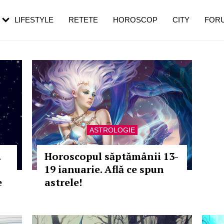
rezești mai des
Cât durează, cum te pregătești și cât
i în vârstă
de dureroasă este investigația
LIFESTYLE
RETETE
HOROSCOP
CITY
FOR
ASTROLOGIE
.
Horoscopul săptămânii 13-
19 ianuarie. Află ce spun
e
astrele!