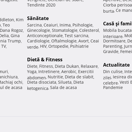
Tendinte 2020
Ciorba perisoa
Ce manc
burta
,
Sănătate
ddleton
Kim
,
Casă şi fami
p
Teo
Sarcina
Ceaiuri
Inima
Psihologie
,
,
,
,
,
Dana Rogoz
Ginecologie
Stomatologie
Colesterol
Mobila bucata
,
,
,
,
Delia
Gina
Anticonceptionale
Test sarcina
Mob
,
,
,
interioare
,
nia Trump
Cardiologie
Oftalmologie
Avort
Ceai
Dormitoare
De
,
,
,
,
,
 TV
HIV
Ortopedie
Psihiatrie
Parenting
Jur
,
verde
,
,
,
,
Gravide
Femei
,
Dietă & Fitness
Actualitate
Diete
Fitness
Dieta Dukan
Relaxare
,
,
,
,
muri
Yoga
Intretinere
Aerobic
Exercitii
Din culise
Inte
,
,
,
,
,
nichiura
Nutritie
Dieta de slabit
Iesirea d
,
abdomen
,
,
,
zilei
,
achiaj ochi
Dieta disociata
Silueta
Dieta
Vesti
,
,
,
celebre
,
ul de acasa
Sala de acasa
Pandemie
ketogenica
,