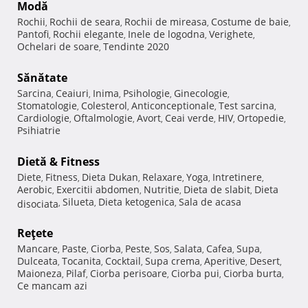
Modă
Rochii
Rochii de seara
Rochii de mireasa
Costume de baie
,
,
,
,
Pantofi
Rochii elegante
Inele de logodna
Verighete
,
,
,
,
Ochelari de soare
Tendinte 2020
,
Sănătate
Sarcina
Ceaiuri
Inima
Psihologie
Ginecologie
,
,
,
,
,
Stomatologie
Colesterol
Anticonceptionale
Test sarcina
,
,
,
,
Cardiologie
Oftalmologie
Avort
Ceai verde
HIV
Ortopedie
,
,
,
,
,
,
Psihiatrie
Dietă & Fitness
Diete
Fitness
Dieta Dukan
Relaxare
Yoga
Intretinere
,
,
,
,
,
,
Aerobic
Exercitii abdomen
Nutritie
Dieta de slabit
Dieta
,
,
,
,
Silueta
Dieta ketogenica
Sala de acasa
disociata
,
,
,
Reţete
Mancare
Paste
Ciorba
Peste
Sos
Salata
Cafea
Supa
,
,
,
,
,
,
,
,
Dulceata
Tocanita
Cocktail
Supa crema
Aperitive
Desert
,
,
,
,
,
,
Maioneza
Pilaf
Ciorba perisoare
Ciorba pui
Ciorba burta
,
,
,
,
,
Ce mancam azi