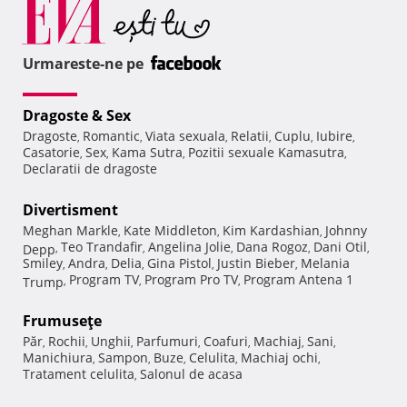
Urmareste-ne pe
Dragoste & Sex
Dragoste
Romantic
Viata sexuala
Relatii
Cuplu
Iubire
,
,
,
,
,
,
Casatorie
Sex
Kama Sutra
Pozitii sexuale Kamasutra
,
,
,
,
Declaratii de dragoste
Divertisment
Meghan Markle
Kate Middleton
Kim Kardashian
Johnny
,
,
,
Teo Trandafir
Angelina Jolie
Dana Rogoz
Dani Otil
Depp
,
,
,
,
,
Smiley
Andra
Delia
Gina Pistol
Justin Bieber
Melania
,
,
,
,
,
Program TV
Program Pro TV
Program Antena 1
Trump
,
,
,
Frumuseţe
Păr
Rochii
Unghii
Parfumuri
Coafuri
Machiaj
Sani
,
,
,
,
,
,
,
Manichiura
Sampon
Buze
Celulita
Machiaj ochi
,
,
,
,
,
Tratament celulita
Salonul de acasa
,