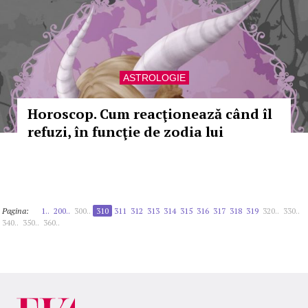
ASTROLOGIE
Horoscop. Cum reacţionează când îl
refuzi, în funcţie de zodia lui
Pagina:
1..
200..
300..
310
311
312
313
314
315
316
317
318
319
320..
330..
340..
350..
360..