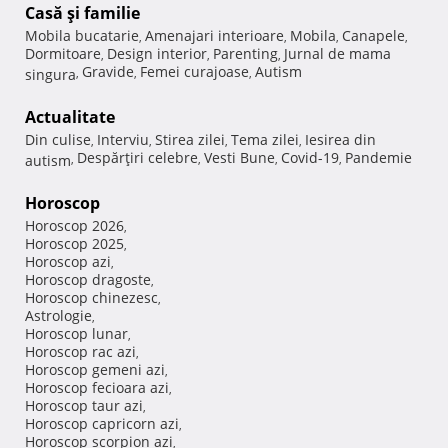
Casă şi familie
Mobila bucatarie
Amenajari interioare
Mobila
Canapele
,
,
,
,
Dormitoare
Design interior
Parenting
Jurnal de mama
,
,
,
Gravide
Femei curajoase
Autism
singura
,
,
,
Actualitate
Din culise
Interviu
Stirea zilei
Tema zilei
Iesirea din
,
,
,
,
Despărţiri celebre
Vesti Bune
Covid-19
Pandemie
autism
,
,
,
,
Horoscop
Horoscop 2026
,
Horoscop 2025
,
Horoscop azi
,
Horoscop dragoste
,
Horoscop chinezesc
,
Astrologie
,
Horoscop lunar
,
Horoscop rac azi
,
Horoscop gemeni azi
,
Horoscop fecioara azi
,
Horoscop taur azi
,
Horoscop capricorn azi
,
Horoscop scorpion azi
,