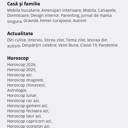
Casă şi familie
Mobila bucatarie
Amenajari interioare
Mobila
Canapele
,
,
,
,
Dormitoare
Design interior
Parenting
Jurnal de mama
,
,
,
Gravide
Femei curajoase
Autism
singura
,
,
,
Actualitate
Din culise
Interviu
Stirea zilei
Tema zilei
Iesirea din
,
,
,
,
Despărţiri celebre
Vesti Bune
Covid-19
Pandemie
autism
,
,
,
,
Horoscop
Horoscop 2026
,
Horoscop 2025
,
Horoscop azi
,
Horoscop dragoste
,
Horoscop chinezesc
,
Astrologie
,
Horoscop lunar
,
Horoscop rac azi
,
Horoscop gemeni azi
,
Horoscop fecioara azi
,
Horoscop taur azi
,
Horoscop capricorn azi
,
Horoscop scorpion azi
,