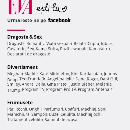
Urmareste-ne pe
Dragoste & Sex
Dragoste
Romantic
Viata sexuala
Relatii
Cuplu
Iubire
,
,
,
,
,
,
Casatorie
Sex
Kama Sutra
Pozitii sexuale Kamasutra
,
,
,
,
Declaratii de dragoste
Divertisment
Meghan Markle
Kate Middleton
Kim Kardashian
Johnny
,
,
,
Teo Trandafir
Angelina Jolie
Dana Rogoz
Dani Otil
Depp
,
,
,
,
,
Smiley
Andra
Delia
Gina Pistol
Justin Bieber
Melania
,
,
,
,
,
Program TV
Program Pro TV
Program Antena 1
Trump
,
,
,
Frumuseţe
Păr
Rochii
Unghii
Parfumuri
Coafuri
Machiaj
Sani
,
,
,
,
,
,
,
Manichiura
Sampon
Buze
Celulita
Machiaj ochi
,
,
,
,
,
Tratament celulita
Salonul de acasa
,