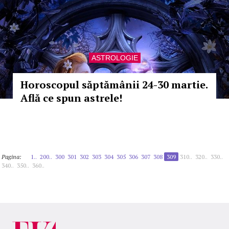
ASTROLOGIE
Horoscopul săptămânii 24-30 martie.
Află ce spun astrele!
Pagina:
1..
200..
300
301
302
303
304
305
306
307
308
309
310..
320..
330..
340..
350..
360..