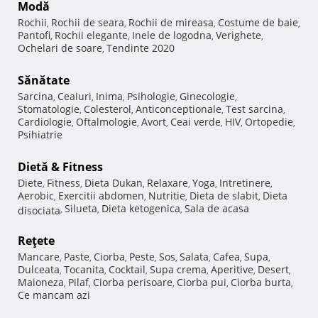
Modă
Rochii
Rochii de seara
Rochii de mireasa
Costume de baie
,
,
,
,
Pantofi
Rochii elegante
Inele de logodna
Verighete
,
,
,
,
Ochelari de soare
Tendinte 2020
,
Sănătate
Sarcina
Ceaiuri
Inima
Psihologie
Ginecologie
,
,
,
,
,
Stomatologie
Colesterol
Anticonceptionale
Test sarcina
,
,
,
,
Cardiologie
Oftalmologie
Avort
Ceai verde
HIV
Ortopedie
,
,
,
,
,
,
Psihiatrie
Dietă & Fitness
Diete
Fitness
Dieta Dukan
Relaxare
Yoga
Intretinere
,
,
,
,
,
,
Aerobic
Exercitii abdomen
Nutritie
Dieta de slabit
Dieta
,
,
,
,
Silueta
Dieta ketogenica
Sala de acasa
disociata
,
,
,
Reţete
Mancare
Paste
Ciorba
Peste
Sos
Salata
Cafea
Supa
,
,
,
,
,
,
,
,
Dulceata
Tocanita
Cocktail
Supa crema
Aperitive
Desert
,
,
,
,
,
,
Maioneza
Pilaf
Ciorba perisoare
Ciorba pui
Ciorba burta
,
,
,
,
,
Ce mancam azi