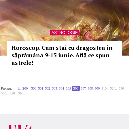
ASTROLOGIE
Horoscop. Cum stai cu dragostea în
săptămâna 9-15 iunie. Află ce spun
astrele!
Pagina:
1..
200..
300
301
302
303
304
305
306
307
308
309
310..
320..
330..
340..
350..
360..