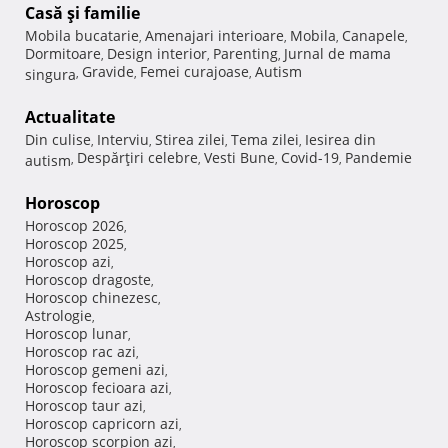
Casă şi familie
Mobila bucatarie
Amenajari interioare
Mobila
Canapele
,
,
,
,
Dormitoare
Design interior
Parenting
Jurnal de mama
,
,
,
Gravide
Femei curajoase
Autism
singura
,
,
,
Actualitate
Din culise
Interviu
Stirea zilei
Tema zilei
Iesirea din
,
,
,
,
Despărţiri celebre
Vesti Bune
Covid-19
Pandemie
autism
,
,
,
,
Horoscop
Horoscop 2026
,
Horoscop 2025
,
Horoscop azi
,
Horoscop dragoste
,
Horoscop chinezesc
,
Astrologie
,
Horoscop lunar
,
Horoscop rac azi
,
Horoscop gemeni azi
,
Horoscop fecioara azi
,
Horoscop taur azi
,
Horoscop capricorn azi
,
Horoscop scorpion azi
,