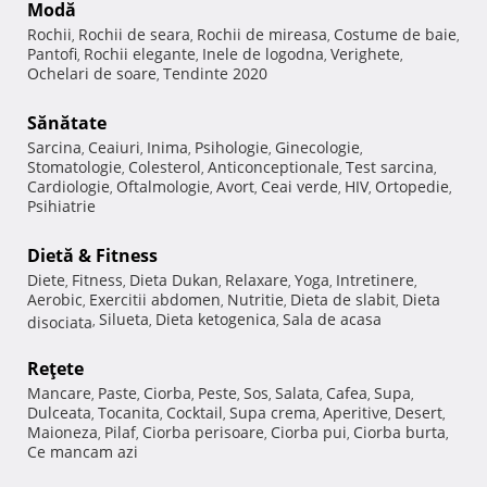
Modă
Rochii
Rochii de seara
Rochii de mireasa
Costume de baie
,
,
,
,
Pantofi
Rochii elegante
Inele de logodna
Verighete
,
,
,
,
Ochelari de soare
Tendinte 2020
,
Sănătate
Sarcina
Ceaiuri
Inima
Psihologie
Ginecologie
,
,
,
,
,
Stomatologie
Colesterol
Anticonceptionale
Test sarcina
,
,
,
,
Cardiologie
Oftalmologie
Avort
Ceai verde
HIV
Ortopedie
,
,
,
,
,
,
Psihiatrie
Dietă & Fitness
Diete
Fitness
Dieta Dukan
Relaxare
Yoga
Intretinere
,
,
,
,
,
,
Aerobic
Exercitii abdomen
Nutritie
Dieta de slabit
Dieta
,
,
,
,
Silueta
Dieta ketogenica
Sala de acasa
disociata
,
,
,
Reţete
Mancare
Paste
Ciorba
Peste
Sos
Salata
Cafea
Supa
,
,
,
,
,
,
,
,
Dulceata
Tocanita
Cocktail
Supa crema
Aperitive
Desert
,
,
,
,
,
,
Maioneza
Pilaf
Ciorba perisoare
Ciorba pui
Ciorba burta
,
,
,
,
,
Ce mancam azi