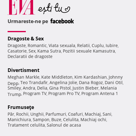
Urmareste-ne pe
Dragoste & Sex
Dragoste
Romantic
Viata sexuala
Relatii
Cuplu
Iubire
,
,
,
,
,
,
Casatorie
Sex
Kama Sutra
Pozitii sexuale Kamasutra
,
,
,
,
Declaratii de dragoste
Divertisment
Meghan Markle
Kate Middleton
Kim Kardashian
Johnny
,
,
,
Teo Trandafir
Angelina Jolie
Dana Rogoz
Dani Otil
Depp
,
,
,
,
,
Smiley
Andra
Delia
Gina Pistol
Justin Bieber
Melania
,
,
,
,
,
Program TV
Program Pro TV
Program Antena 1
Trump
,
,
,
Frumuseţe
Păr
Rochii
Unghii
Parfumuri
Coafuri
Machiaj
Sani
,
,
,
,
,
,
,
Manichiura
Sampon
Buze
Celulita
Machiaj ochi
,
,
,
,
,
Tratament celulita
Salonul de acasa
,