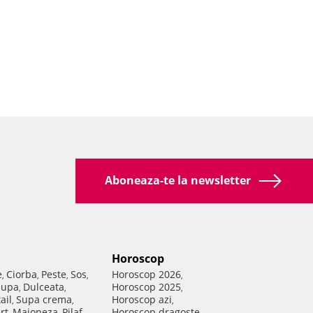
Aboneaza-te la newsletter
Horoscop
e
Ciorba
Peste
Sos
Horoscop 2026
,
,
,
,
,
Supa
Dulceata
Horoscop 2025
,
,
,
ail
Supa crema
Horoscop azi
,
,
,
rt
Maioneza
Pilaf
Horoscop dragoste
,
,
,
,