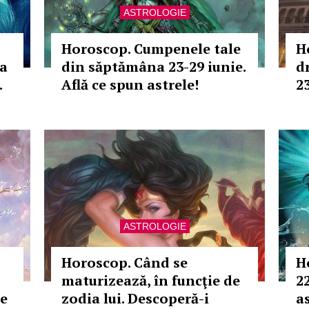
ASTROLOGIE
Horoscop. Cumpenele tale
H
ia
din săptămâna 23-29 iunie.
d
.
Află ce spun astrele!
23
ASTROLOGIE
Horoscop. Când se
H
maturizează, în funcţie de
22
de
zodia lui. Descoperă-i
as