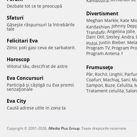
Dezbate tot ce te preocupă
Divertisment
Sfaturi
Meghan Markle
Kate Mi
,
Găseşte răspunsuri la întrebările
Johnny Dep
Kardashian
,
tale
Angelina Jolie
Trandafir
,
,
Dani Otil
Smiley
Andra
,
,
,
Felicitari Eva
Justin Bieber
Mela
Pistol
,
,
Zilnic poti gasi ceva de sarbatorit.
Program TV
Program Pro
,
Program Antena 1
Horoscop
Viitorul tău, descifrat de astre
Frumuseţe
Păr
Rochii
Unghii
Parfu
,
,
,
Eva Concursuri
Coafuri
Machiaj
Sani
Ma
,
,
,
Participă şi câştigă cu Eva premii
Sampon
Buze
Celulita
M
,
,
,
senzaţionale
Tratament celulita
Salon
,
Eva City
Caută adrese utile in zona ta
Copyright © 2001-2026,
iMedia Plus Group
. Toate drepturile rezervate