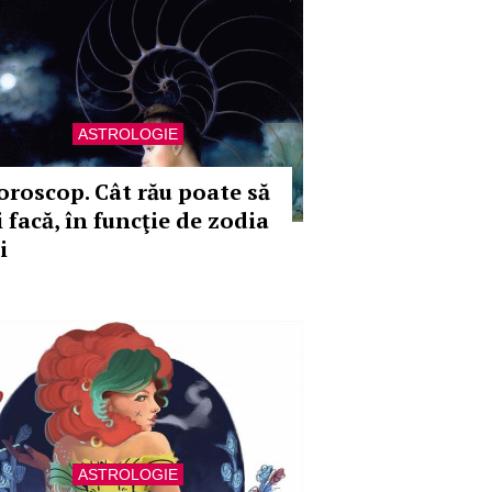
ASTROLOGIE
oroscop. Cât rău poate să
i facă, în funcţie de zodia
i
ASTROLOGIE