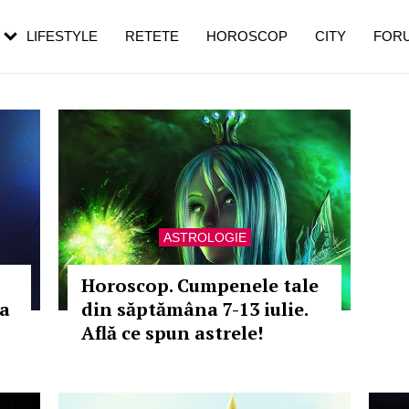
rezești mai des
Cât durează, cum te pregătești și cât
i în vârstă
de dureroasă este investigația
LIFESTYLE
RETETE
HOROSCOP
CITY
FOR
ASTROLOGIE
Horoscop. Cumpenele tale
ia
din săptămâna 7-13 iulie.
Află ce spun astrele!