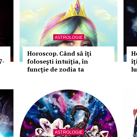
ASTROLOGIE
Horoscop. Când să îţi
H
7-
foloseşti intuiţia, în
îţ
funcţie de zodia ta
lu
ASTROLOGIE