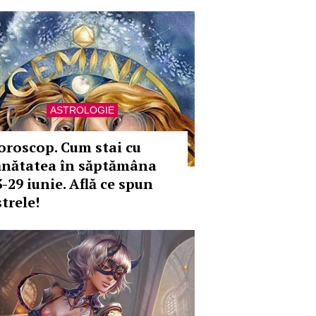
ASTROLOGIE
oroscop. Cum stai cu
ănătatea în săptămâna
-29 iunie. Află ce spun
trele!