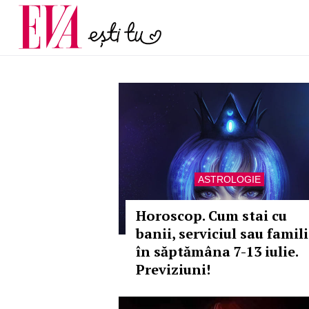
și 60 de ani. De ce te t
Carieră
pe măsură ce înaintez
Actualitate
ASTROLOGIE
Horoscop. Cum stai cu
banii, serviciul sau famil
în săptămâna 7-13 iulie.
Previziuni!