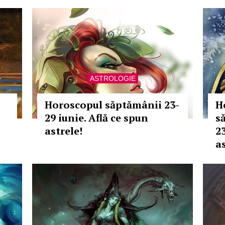
ASTROLOGIE
Horoscopul săptămânii 23-
H
29 iunie. Află ce spun
s
astrele!
23
as