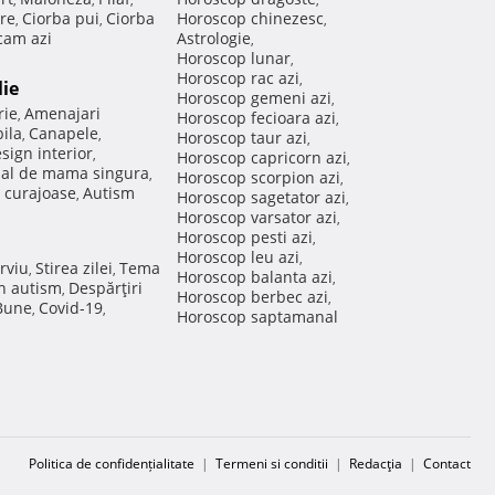
re
Ciorba pui
Ciorba
Horoscop chinezesc
,
,
,
am azi
Astrologie
,
Horoscop lunar
,
Horoscop rac azi
,
lie
Horoscop gemeni azi
,
rie
Amenajari
,
Horoscop fecioara azi
,
ila
Canapele
,
,
Horoscop taur azi
,
sign interior
,
Horoscop capricorn azi
,
nal de mama singura
,
Horoscop scorpion azi
,
 curajoase
Autism
,
Horoscop sagetator azi
,
Horoscop varsator azi
,
Horoscop pesti azi
,
Horoscop leu azi
,
rviu
Stirea zilei
Tema
,
,
Horoscop balanta azi
,
in autism
Despărţiri
,
Horoscop berbec azi
,
 Bune
Covid-19
,
,
Horoscop saptamanal
Politica de confidențialitate
|
Termeni si conditii
|
Redacţia
|
Contact