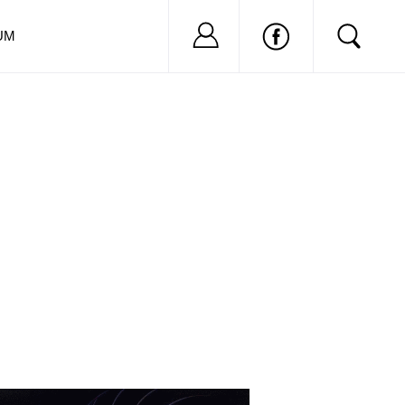
Nu ai cont?
Inregistreaza-
UM