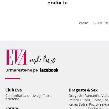
zodia ta
Pagina:
1..
200..
300
Urmareste-ne pe
Club Eva
Dragoste & Sex
Comunitatea unde eşti între
Dragoste
Romantic
Viat
,
,
prietene.
Relatii
Cuplu
Iubire
Cas
,
,
,
Kama Sutra
Pozitii sexu
,
Forum
Declaratii d
Kamasutra
,