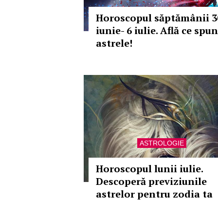
Horoscopul săptămânii 3
iunie- 6 iulie. Află ce spun
astrele!
ASTROLOGIE
Horoscopul lunii iulie.
Descoperă previziunile
astrelor pentru zodia ta