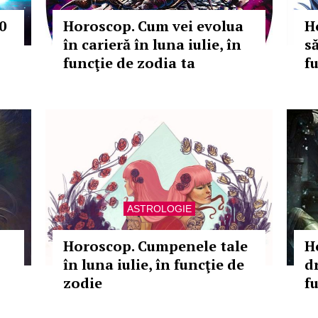
0
Horoscop. Cum vei evolua
H
în carieră în luna iulie, în
să
funcţie de zodia ta
f
ASTROLOGIE
Horoscop. Cumpenele tale
H
în luna iulie, în funcţie de
d
zodie
f