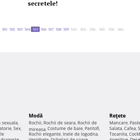
secretele!
301
302
303
304
305
306
307
308
309
310..
320..
330..
340..
350..
360..
Modă
Reţete
a sexuala
Rochii
Rochii de seara
Rochii de
Mancare
Past
,
,
,
,
atorie
Sex
Costume de baie
Pantofi
Salata
Cafea
,
,
mireasa
,
,
,
,
,
ale
Rochii elegante
Inele de logodna
Tocanita
Cockt
,
,
,
e dragoste
Verighete
Ochelari de soare
Aperitive
Dese
,
,
,