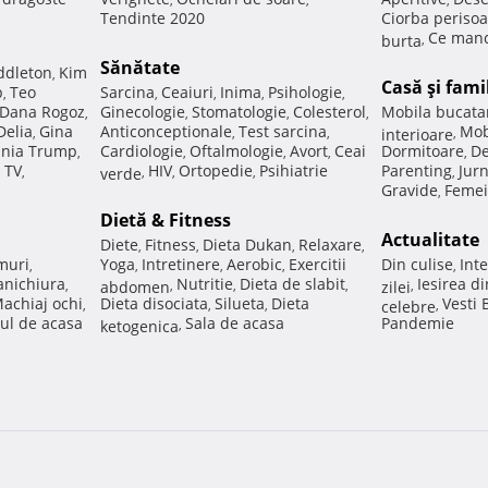
Tendinte 2020
Ciorba perisoa
Ce manc
burta
,
Sănătate
ddleton
Kim
,
Casă şi fami
p
Teo
Sarcina
Ceaiuri
Inima
Psihologie
,
,
,
,
,
Dana Rogoz
Ginecologie
Stomatologie
Colesterol
Mobila bucata
,
,
,
,
Delia
Gina
Anticonceptionale
Test sarcina
Mob
,
,
,
interioare
,
nia Trump
Cardiologie
Oftalmologie
Avort
Ceai
Dormitoare
De
,
,
,
,
,
 TV
HIV
Ortopedie
Psihiatrie
Parenting
Jur
,
verde
,
,
,
,
Gravide
Femei
,
Dietă & Fitness
Actualitate
Diete
Fitness
Dieta Dukan
Relaxare
,
,
,
,
muri
Yoga
Intretinere
Aerobic
Exercitii
Din culise
Inte
,
,
,
,
,
nichiura
Nutritie
Dieta de slabit
Iesirea d
,
abdomen
,
,
,
zilei
,
achiaj ochi
Dieta disociata
Silueta
Dieta
Vesti
,
,
,
celebre
,
ul de acasa
Sala de acasa
Pandemie
ketogenica
,