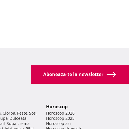
Aboneaza-te la newsletter
Horoscop
e
Ciorba
Peste
Sos
Horoscop 2026
,
,
,
,
,
Supa
Dulceata
Horoscop 2025
,
,
,
ail
Supa crema
Horoscop azi
,
,
,
rt
Maioneza
Pilaf
Horoscop dragoste
,
,
,
,