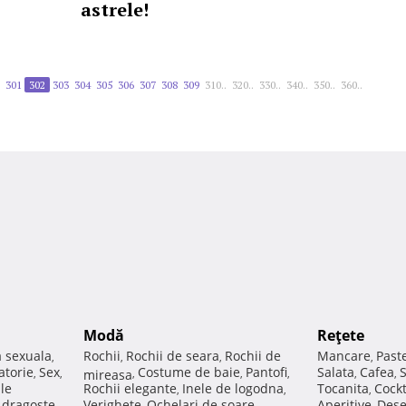
astrele!
301
302
303
304
305
306
307
308
309
310..
320..
330..
340..
350..
360..
Modă
Reţete
a sexuala
Rochii
Rochii de seara
Rochii de
Mancare
Past
,
,
,
,
atorie
Sex
Costume de baie
Pantofi
Salata
Cafea
,
,
mireasa
,
,
,
,
,
ale
Rochii elegante
Inele de logodna
Tocanita
Cockt
,
,
,
e dragoste
Verighete
Ochelari de soare
Aperitive
Dese
,
,
,