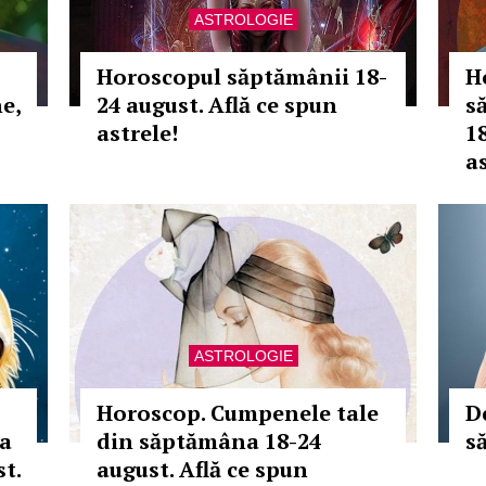
ASTROLOGIE
Horoscopul săptămânii 18-
H
e,
24 august. Află ce spun
s
astrele!
1
as
ASTROLOGIE
Horoscop. Cumpenele tale
D
ia
din săptămâna 18-24
să
t.
august. Află ce spun