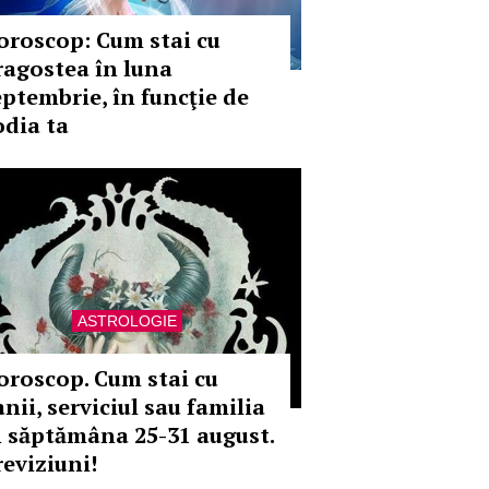
oroscop: Cum stai cu
ragostea în luna
eptembrie, în funcţie de
odia ta
ASTROLOGIE
oroscop. Cum stai cu
nii, serviciul sau familia
n săptămâna 25-31 august.
reviziuni!