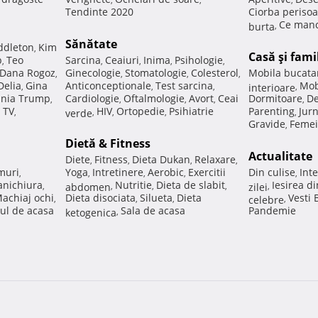
Tendinte 2020
Ciorba perisoa
Ce manc
burta
,
Sănătate
ddleton
Kim
,
Casă şi fami
p
Teo
Sarcina
Ceaiuri
Inima
Psihologie
,
,
,
,
,
Dana Rogoz
Ginecologie
Stomatologie
Colesterol
Mobila bucata
,
,
,
,
Delia
Gina
Anticonceptionale
Test sarcina
Mob
,
,
,
interioare
,
nia Trump
Cardiologie
Oftalmologie
Avort
Ceai
Dormitoare
De
,
,
,
,
,
 TV
HIV
Ortopedie
Psihiatrie
Parenting
Jur
,
verde
,
,
,
,
Gravide
Femei
,
Dietă & Fitness
Actualitate
Diete
Fitness
Dieta Dukan
Relaxare
,
,
,
,
muri
Yoga
Intretinere
Aerobic
Exercitii
Din culise
Inte
,
,
,
,
,
nichiura
Nutritie
Dieta de slabit
Iesirea d
,
abdomen
,
,
,
zilei
,
achiaj ochi
Dieta disociata
Silueta
Dieta
Vesti
,
,
,
celebre
,
ul de acasa
Sala de acasa
Pandemie
ketogenica
,