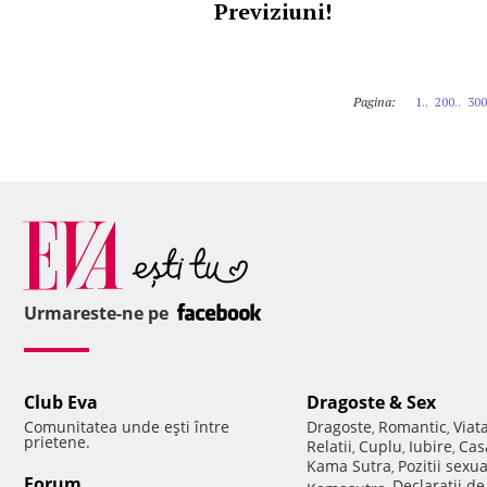
Previziuni!
Pagina:
1..
200..
300
Urmareste-ne pe
Club Eva
Dragoste & Sex
Comunitatea unde eşti între
Dragoste
Romantic
Viat
,
,
prietene.
Relatii
Cuplu
Iubire
Cas
,
,
,
Kama Sutra
Pozitii sexu
,
Forum
Declaratii d
Kamasutra
,