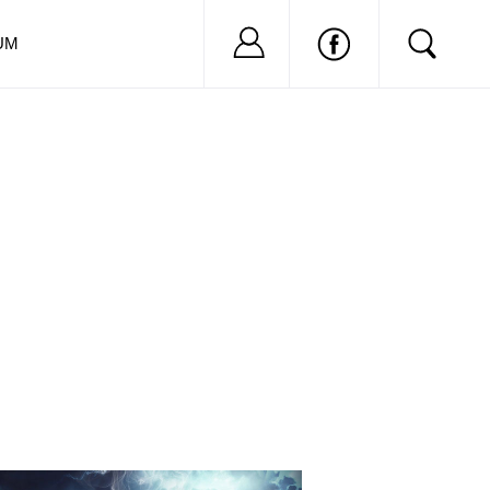
Nu ai cont?
Inregistreaza-
UM