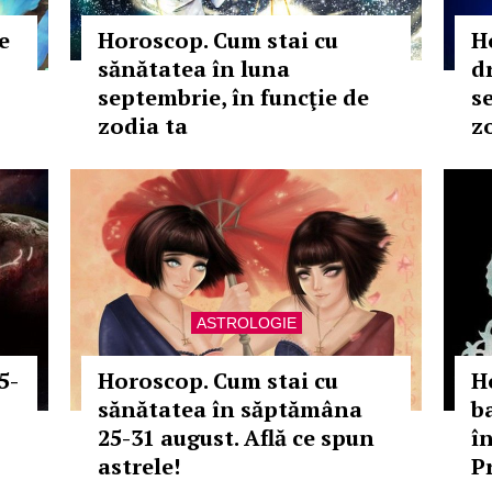
e
Horoscop. Cum stai cu
H
sănătatea în luna
d
septembrie, în funcţie de
s
zodia ta
z
ASTROLOGIE
5-
Horoscop. Cum stai cu
H
sănătatea în săptămâna
ba
25-31 august. Află ce spun
î
astrele!
P