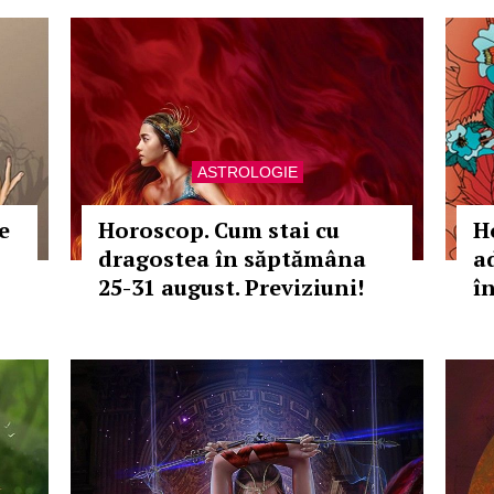
ASTROLOGIE
e
Horoscop. Cum stai cu
H
dragostea în săptămâna
a
25-31 august. Previziuni!
î