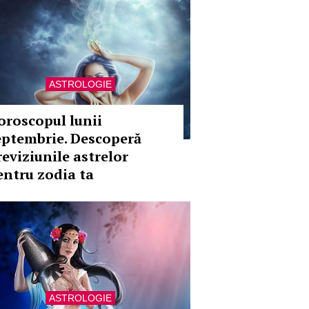
ASTROLOGIE
oroscopul lunii
eptembrie. Descoperă
reviziunile astrelor
entru zodia ta
ASTROLOGIE