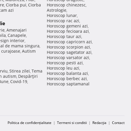
re
Ciorba pui
Ciorba
Horoscop chinezesc
,
,
,
am azi
Astrologie
,
Horoscop lunar
,
Horoscop rac azi
,
lie
Horoscop gemeni azi
,
rie
Amenajari
,
Horoscop fecioara azi
,
ila
Canapele
,
,
Horoscop taur azi
,
sign interior
,
Horoscop capricorn azi
,
nal de mama singura
,
Horoscop scorpion azi
,
 curajoase
Autism
,
Horoscop sagetator azi
,
Horoscop varsator azi
,
Horoscop pesti azi
,
Horoscop leu azi
,
rviu
Stirea zilei
Tema
,
,
Horoscop balanta azi
,
in autism
Despărţiri
,
Horoscop berbec azi
,
 Bune
Covid-19
,
,
Horoscop saptamanal
Politica de confidențialitate
|
Termeni si conditii
|
Redacţia
|
Contact