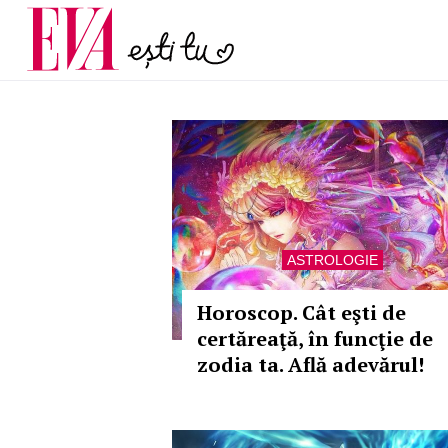
și 60 de ani. De ce te t
Carieră
pe măsură ce înaintez
Actualitate
ASTROLOGIE
Horoscop. Cât eşti de
certăreaţă, în funcţie de
zodia ta. Află adevărul!