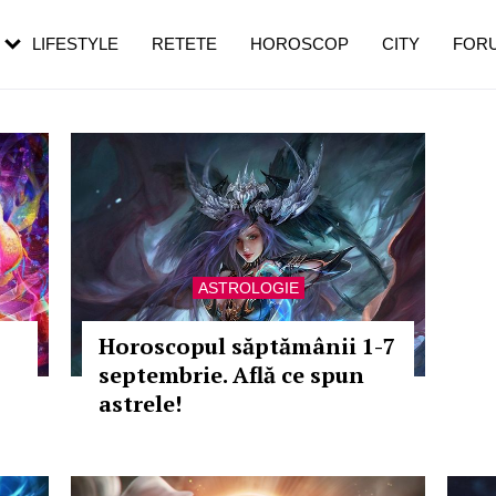
rezești mai des
Cât durează, cum te pregătești și cât
i în vârstă
de dureroasă este investigația
LIFESTYLE
RETETE
HOROSCOP
CITY
FOR
ASTROLOGIE
Horoscopul săptămânii 1-7
septembrie. Află ce spun
astrele!