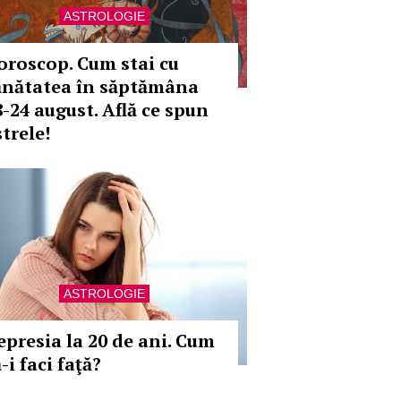
ASTROLOGIE
oroscop. Cum stai cu
ănătatea în săptămâna
8-24 august. Află ce spun
trele!
ASTROLOGIE
epresia la 20 de ani. Cum
-i faci faţă?