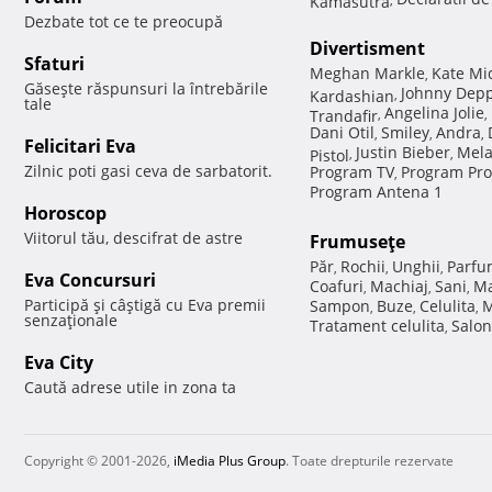
Dezbate tot ce te preocupă
Divertisment
Sfaturi
Meghan Markle
Kate Mi
,
Găseşte răspunsuri la întrebările
Johnny Dep
Kardashian
,
tale
Angelina Jolie
Trandafir
,
,
Dani Otil
Smiley
Andra
,
,
,
Felicitari Eva
Justin Bieber
Mela
Pistol
,
,
Zilnic poti gasi ceva de sarbatorit.
Program TV
Program Pro
,
Program Antena 1
Horoscop
Viitorul tău, descifrat de astre
Frumuseţe
Păr
Rochii
Unghii
Parfu
,
,
,
Eva Concursuri
Coafuri
Machiaj
Sani
Ma
,
,
,
Participă şi câştigă cu Eva premii
Sampon
Buze
Celulita
M
,
,
,
senzaţionale
Tratament celulita
Salon
,
Eva City
Caută adrese utile in zona ta
Copyright © 2001-2026,
iMedia Plus Group
. Toate drepturile rezervate