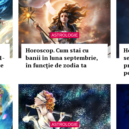
ASTROLOGIE
Horoscop. Cum stai cu
H
1-
banii în luna septembrie,
s
de
în funcţie de zodia ta
p
p
ASTROLOGIE