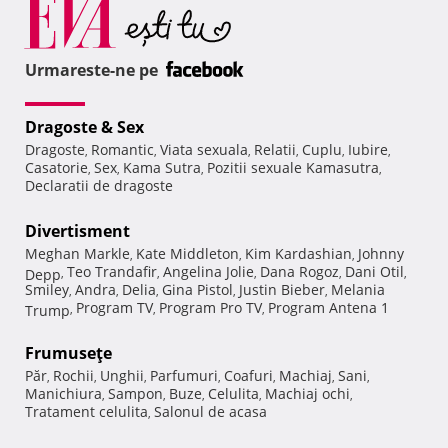
Urmareste-ne pe
Dragoste & Sex
Dragoste
Romantic
Viata sexuala
Relatii
Cuplu
Iubire
,
,
,
,
,
,
Casatorie
Sex
Kama Sutra
Pozitii sexuale Kamasutra
,
,
,
,
Declaratii de dragoste
Divertisment
Meghan Markle
Kate Middleton
Kim Kardashian
Johnny
,
,
,
Teo Trandafir
Angelina Jolie
Dana Rogoz
Dani Otil
Depp
,
,
,
,
,
Smiley
Andra
Delia
Gina Pistol
Justin Bieber
Melania
,
,
,
,
,
Program TV
Program Pro TV
Program Antena 1
Trump
,
,
,
Frumuseţe
Păr
Rochii
Unghii
Parfumuri
Coafuri
Machiaj
Sani
,
,
,
,
,
,
,
Manichiura
Sampon
Buze
Celulita
Machiaj ochi
,
,
,
,
,
Tratament celulita
Salonul de acasa
,