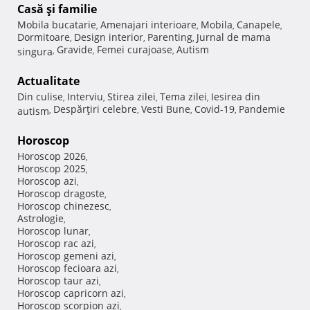
Casă şi familie
Mobila bucatarie
Amenajari interioare
Mobila
Canapele
,
,
,
,
Dormitoare
Design interior
Parenting
Jurnal de mama
,
,
,
Gravide
Femei curajoase
Autism
singura
,
,
,
Actualitate
Din culise
Interviu
Stirea zilei
Tema zilei
Iesirea din
,
,
,
,
Despărţiri celebre
Vesti Bune
Covid-19
Pandemie
autism
,
,
,
,
Horoscop
Horoscop 2026
,
Horoscop 2025
,
Horoscop azi
,
Horoscop dragoste
,
Horoscop chinezesc
,
Astrologie
,
Horoscop lunar
,
Horoscop rac azi
,
Horoscop gemeni azi
,
Horoscop fecioara azi
,
Horoscop taur azi
,
Horoscop capricorn azi
,
Horoscop scorpion azi
,