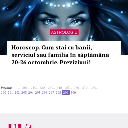
ASTROLOGIE
Horoscop. Cum stai cu banii,
serviciul sau familia în săptămâna
20-26 octombrie. Previziuni!
Pagina:
1..
200..
210..
220..
230..
240..
250..
260..
270..
280..
290
291
292
293
294
295
296
297
298
299
300..