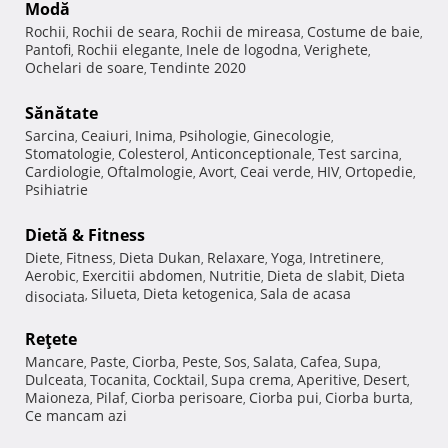
Modă
Rochii
Rochii de seara
Rochii de mireasa
Costume de baie
,
,
,
,
Pantofi
Rochii elegante
Inele de logodna
Verighete
,
,
,
,
Ochelari de soare
Tendinte 2020
,
Sănătate
Sarcina
Ceaiuri
Inima
Psihologie
Ginecologie
,
,
,
,
,
Stomatologie
Colesterol
Anticonceptionale
Test sarcina
,
,
,
,
Cardiologie
Oftalmologie
Avort
Ceai verde
HIV
Ortopedie
,
,
,
,
,
,
Psihiatrie
Dietă & Fitness
Diete
Fitness
Dieta Dukan
Relaxare
Yoga
Intretinere
,
,
,
,
,
,
Aerobic
Exercitii abdomen
Nutritie
Dieta de slabit
Dieta
,
,
,
,
Silueta
Dieta ketogenica
Sala de acasa
disociata
,
,
,
Reţete
Mancare
Paste
Ciorba
Peste
Sos
Salata
Cafea
Supa
,
,
,
,
,
,
,
,
Dulceata
Tocanita
Cocktail
Supa crema
Aperitive
Desert
,
,
,
,
,
,
Maioneza
Pilaf
Ciorba perisoare
Ciorba pui
Ciorba burta
,
,
,
,
,
Ce mancam azi