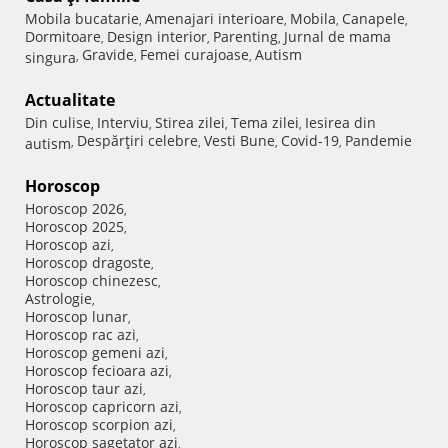
Mobila bucatarie
Amenajari interioare
Mobila
Canapele
,
,
,
,
Dormitoare
Design interior
Parenting
Jurnal de mama
,
,
,
Gravide
Femei curajoase
Autism
singura
,
,
,
Actualitate
Din culise
Interviu
Stirea zilei
Tema zilei
Iesirea din
,
,
,
,
Despărţiri celebre
Vesti Bune
Covid-19
Pandemie
autism
,
,
,
,
Horoscop
Horoscop 2026
,
Horoscop 2025
,
Horoscop azi
,
Horoscop dragoste
,
Horoscop chinezesc
,
Astrologie
,
Horoscop lunar
,
Horoscop rac azi
,
Horoscop gemeni azi
,
Horoscop fecioara azi
,
Horoscop taur azi
,
Horoscop capricorn azi
,
Horoscop scorpion azi
,
Horoscop sagetator azi
,