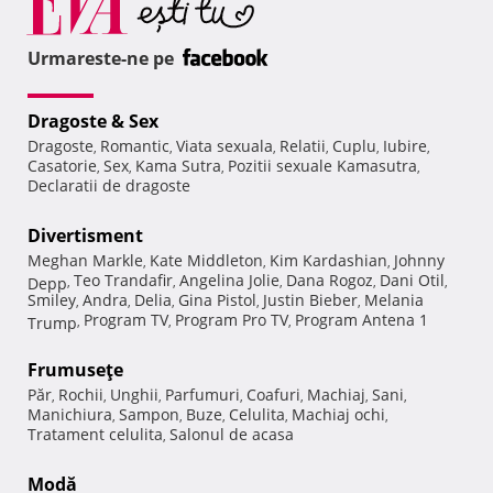
Urmareste-ne pe
Dragoste & Sex
Dragoste
Romantic
Viata sexuala
Relatii
Cuplu
Iubire
,
,
,
,
,
,
Casatorie
Sex
Kama Sutra
Pozitii sexuale Kamasutra
,
,
,
,
Declaratii de dragoste
Divertisment
Meghan Markle
Kate Middleton
Kim Kardashian
Johnny
,
,
,
Teo Trandafir
Angelina Jolie
Dana Rogoz
Dani Otil
Depp
,
,
,
,
,
Smiley
Andra
Delia
Gina Pistol
Justin Bieber
Melania
,
,
,
,
,
Program TV
Program Pro TV
Program Antena 1
Trump
,
,
,
Frumuseţe
Păr
Rochii
Unghii
Parfumuri
Coafuri
Machiaj
Sani
,
,
,
,
,
,
,
Manichiura
Sampon
Buze
Celulita
Machiaj ochi
,
,
,
,
,
Tratament celulita
Salonul de acasa
,
Modă