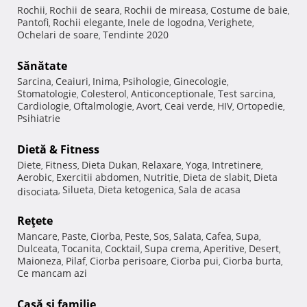
Rochii
Rochii de seara
Rochii de mireasa
Costume de baie
,
,
,
,
Pantofi
Rochii elegante
Inele de logodna
Verighete
,
,
,
,
Ochelari de soare
Tendinte 2020
,
Sănătate
Sarcina
Ceaiuri
Inima
Psihologie
Ginecologie
,
,
,
,
,
Stomatologie
Colesterol
Anticonceptionale
Test sarcina
,
,
,
,
Cardiologie
Oftalmologie
Avort
Ceai verde
HIV
Ortopedie
,
,
,
,
,
,
Psihiatrie
Dietă & Fitness
Diete
Fitness
Dieta Dukan
Relaxare
Yoga
Intretinere
,
,
,
,
,
,
Aerobic
Exercitii abdomen
Nutritie
Dieta de slabit
Dieta
,
,
,
,
Silueta
Dieta ketogenica
Sala de acasa
disociata
,
,
,
Reţete
Mancare
Paste
Ciorba
Peste
Sos
Salata
Cafea
Supa
,
,
,
,
,
,
,
,
Dulceata
Tocanita
Cocktail
Supa crema
Aperitive
Desert
,
,
,
,
,
,
Maioneza
Pilaf
Ciorba perisoare
Ciorba pui
Ciorba burta
,
,
,
,
,
Ce mancam azi
Casă şi familie