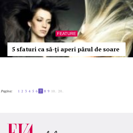
FEATURE
5 sfaturi ca să-ţi aperi părul de soare
Pagina:
1
2
3
4
5
6
7
8
9
10..
20..