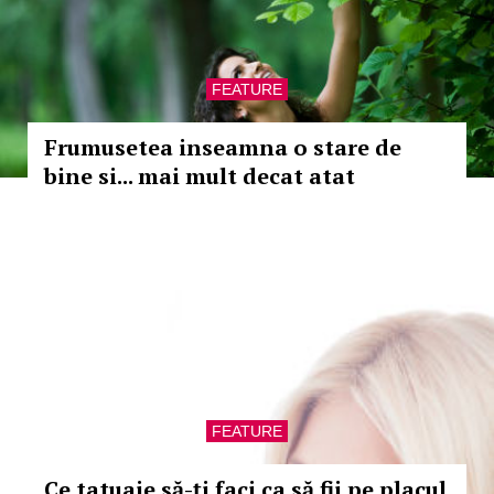
FEATURE
Frumusetea inseamna o stare de
bine si... mai mult decat atat
FEATURE
Ce tatuaje să-ţi faci ca să fii pe placul