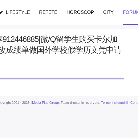
n vârstă
de dureroasă este investigația
LIFESTYLE
RETETE
HOROSCOP
CITY
FORU
2446885|微/Q留学生购买卡尔加
修改成绩单做国外学校假学历文凭申请
pyright 2001 - 2026,
iMedia Plus Group
. Toate drepturile rezervate.
Termeni si conditii
|
Cont