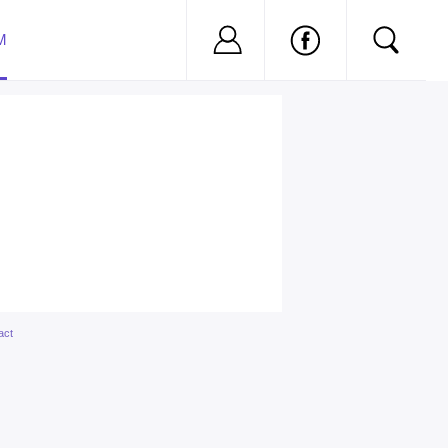
Nu ai cont?
Inregistreaza-
M
act