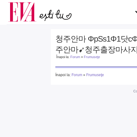
Carieră
la medic
Actualitate
청주안마 ΦpSs1Φ1닷
주안마➹청주출장마사지
Înapoi la:
Forum
»
Frumuseţe
Înapoi la:
Forum
»
Frumuseţe
Co