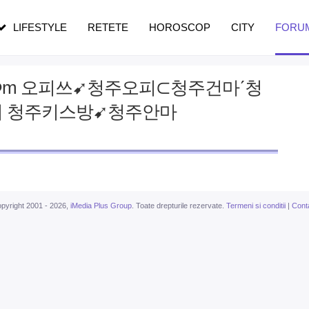
pe măsură ce înaintezi în vârstă
LIFESTYLE
RETETE
HOROSCOP
CITY
FORU
cΦm 오피쓰➹청주오피⊂청주건마ˊ청
 청주키스방➹청주안마
pyright 2001 - 2026,
iMedia Plus Group
. Toate drepturile rezervate.
Termeni si conditii
|
Cont