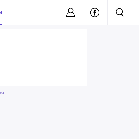
Nu ai cont?
Inregistreaza-
M
act