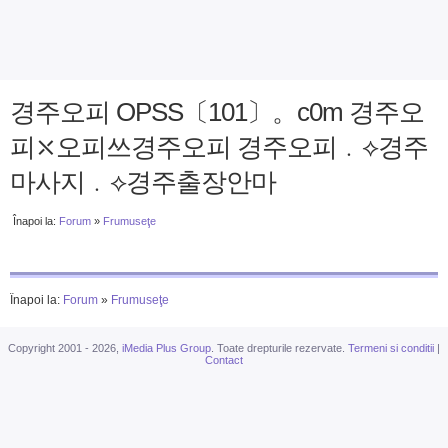
경주오피 OPSS〔101〕。c0m 경주오
피⤬오피쓰경주오피 경주오피﹒⟡경주
마사지﹒⟡경주출장안마
Înapoi la:
Forum
»
Frumuseţe
Înapoi la:
Forum
»
Frumuseţe
Copyright 2001 - 2026,
iMedia Plus Group
. Toate drepturile rezervate.
Termeni si conditii
|
Contact