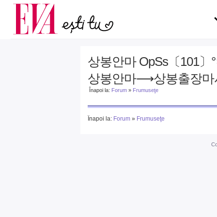
Carieră
la medic
Actualitate
상봉안마 OpSs〔10
상봉안마⟶상봉출장마
Înapoi la:
Forum
»
Frumuseţe
Înapoi la:
Forum
»
Frumuseţe
Co