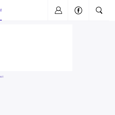
Nu ai cont?
Inregistreaza-
M
act