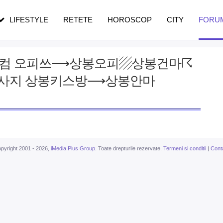
pe măsură ce înaintezi în vârstă
LIFESTYLE
RETETE
HOROSCOP
CITY
FORU
1〕°컴 오피쓰⟶상봉오피▨상봉건마☈
사지 상봉키스방⟶상봉안마
pyright 2001 - 2026,
iMedia Plus Group
. Toate drepturile rezervate.
Termeni si conditii
|
Cont