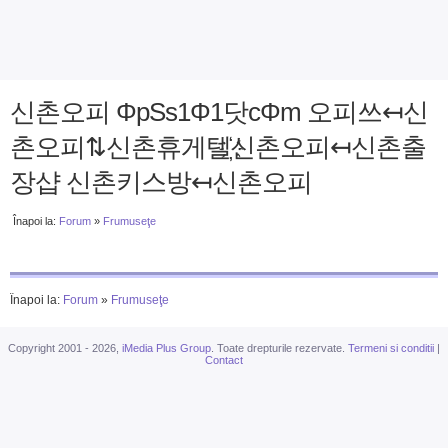
신촌오피 ΦpSs1Φ1닷cΦm 오피쓰↤신
촌오피⇅신촌휴게텔҉신촌오피↤신촌출
장샵 신촌키스방↤신촌오피
Înapoi la:
Forum
»
Frumuseţe
Înapoi la:
Forum
»
Frumuseţe
Copyright 2001 - 2026,
iMedia Plus Group
. Toate drepturile rezervate.
Termeni si conditii
|
Contact