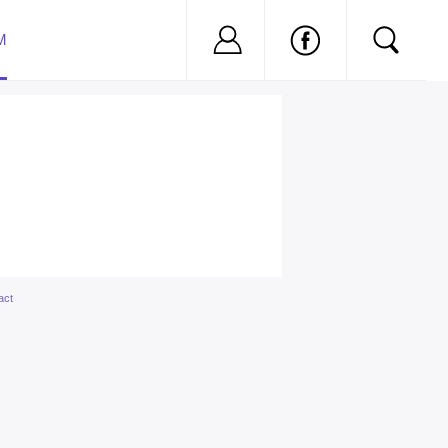
Nu ai cont?
Inregistreaza-
M
act