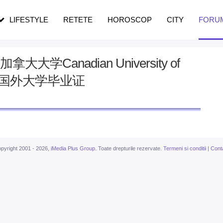
n vârstă
de dureroasă este investigația
LIFESTYLE
RETETE
HOROSCOP
CITY
FORU
大大学Canadian University of
买国外大学毕业证
pyright 2001 - 2026,
iMedia Plus Group
. Toate drepturile rezervate.
Termeni si conditii
|
Cont