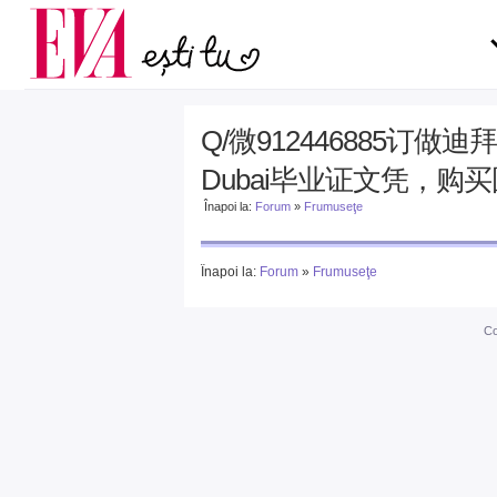
Carieră
pe măsură ce înaintezi î
Actualitate
Q/微912446885订做迪拜加拿
Dubai毕业证文凭，购
Înapoi la:
Forum
»
Frumuseţe
Înapoi la:
Forum
»
Frumuseţe
Co