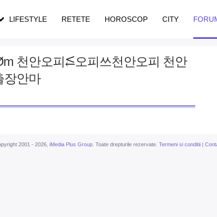
pe măsură ce înaintezi în vârstă
LIFESTYLE
RETETE
HOROSCOP
CITY
FORU
cØm 천안오피⥶오피쓰천안오피 천안
출장안마
pyright 2001 - 2026,
iMedia Plus Group
. Toate drepturile rezervate.
Termeni si conditii
|
Cont