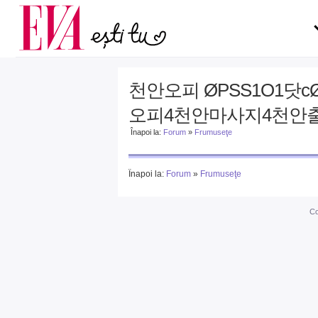
Carieră
la medic
Actualitate
천안오피 ØPSS1O1닷
오피4천안마사지4천안
Înapoi la:
Forum
»
Frumuseţe
Înapoi la:
Forum
»
Frumuseţe
Co