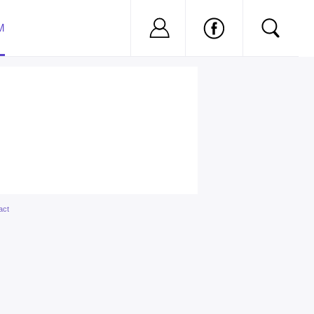
Nu ai cont?
Inregistreaza-
M
act