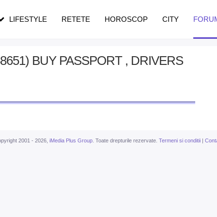
n vârstă
de dureroasă este investigația
LIFESTYLE
RETETE
HOROSCOP
CITY
FORU
8651) BUY PASSPORT , DRIVERS
pyright 2001 - 2026,
iMedia Plus Group
. Toate drepturile rezervate.
Termeni si conditii
|
Cont