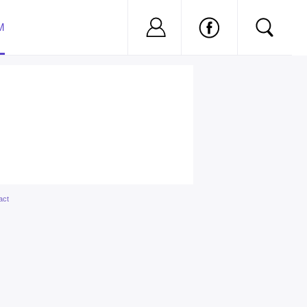
Nu ai cont?
Inregistreaza-
M
act