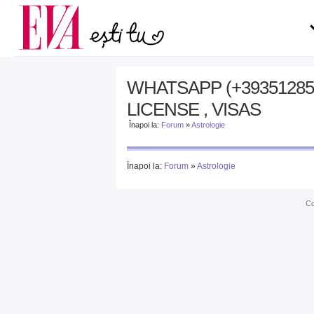
Carieră
pe măsură ce înaintezi î
Actualitate
WHATSAPP (+39351285
LICENSE , VISAS
Înapoi la:
Forum
»
Astrologie
Înapoi la:
Forum
»
Astrologie
Co