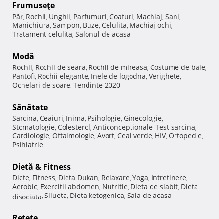
Frumuseţe
Păr
Rochii
Unghii
Parfumuri
Coafuri
Machiaj
Sani
,
,
,
,
,
,
,
Manichiura
Sampon
Buze
Celulita
Machiaj ochi
,
,
,
,
,
Tratament celulita
Salonul de acasa
,
Modă
Rochii
Rochii de seara
Rochii de mireasa
Costume de baie
,
,
,
,
Pantofi
Rochii elegante
Inele de logodna
Verighete
,
,
,
,
Ochelari de soare
Tendinte 2020
,
Sănătate
Sarcina
Ceaiuri
Inima
Psihologie
Ginecologie
,
,
,
,
,
Stomatologie
Colesterol
Anticonceptionale
Test sarcina
,
,
,
,
Cardiologie
Oftalmologie
Avort
Ceai verde
HIV
Ortopedie
,
,
,
,
,
,
Psihiatrie
Dietă & Fitness
Diete
Fitness
Dieta Dukan
Relaxare
Yoga
Intretinere
,
,
,
,
,
,
Aerobic
Exercitii abdomen
Nutritie
Dieta de slabit
Dieta
,
,
,
,
Silueta
Dieta ketogenica
Sala de acasa
disociata
,
,
,
Reţete