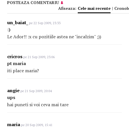
POSTEAZA COMENTARIU
Afiseaza:
Cele mai recente
|
Cronol
un_baiat_
pe 22 Sep 2009, 23:33
:)
Le Ador!! :x cu pozitiile astea ne "incalzim" ;))
cricros
pe 21 Sep 2009, 23:06
pt maria
iti place maria?
angie
pe 21 Sep 2009, 20:04
ups
hai puneti si voi ceva mai tare
maria
pe 20 Sep 2009, 15:41