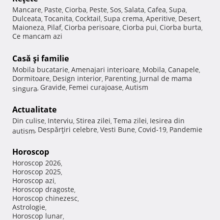
Mancare
Paste
Ciorba
Peste
Sos
Salata
Cafea
Supa
,
,
,
,
,
,
,
,
Dulceata
Tocanita
Cocktail
Supa crema
Aperitive
Desert
,
,
,
,
,
,
Maioneza
Pilaf
Ciorba perisoare
Ciorba pui
Ciorba burta
,
,
,
,
,
Ce mancam azi
Casă şi familie
Mobila bucatarie
Amenajari interioare
Mobila
Canapele
,
,
,
,
Dormitoare
Design interior
Parenting
Jurnal de mama
,
,
,
Gravide
Femei curajoase
Autism
singura
,
,
,
Actualitate
Din culise
Interviu
Stirea zilei
Tema zilei
Iesirea din
,
,
,
,
Despărţiri celebre
Vesti Bune
Covid-19
Pandemie
autism
,
,
,
,
Horoscop
Horoscop 2026
,
Horoscop 2025
,
Horoscop azi
,
Horoscop dragoste
,
Horoscop chinezesc
,
Astrologie
,
Horoscop lunar
,