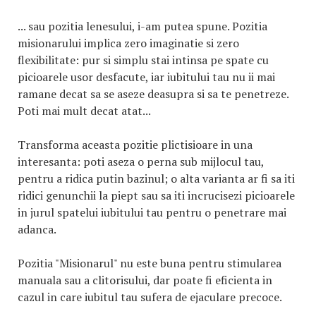
... sau pozitia lenesului, i-am putea spune. Pozitia
misionarului implica zero imaginatie si zero
flexibilitate: pur si simplu stai intinsa pe spate cu
picioarele usor desfacute, iar iubitului tau nu ii mai
ramane decat sa se aseze deasupra si sa te penetreze.
Poti mai mult decat atat...
Transforma aceasta pozitie plictisioare in una
interesanta: poti aseza o perna sub mijlocul tau,
pentru a ridica putin bazinul; o alta varianta ar fi sa iti
ridici genunchii la piept sau sa iti incrucisezi picioarele
in jurul spatelui iubitului tau pentru o penetrare mai
adanca.
Pozitia "Misionarul" nu este buna pentru stimularea
manuala sau a clitorisului, dar poate fi eficienta in
cazul in care iubitul tau sufera de ejaculare precoce.