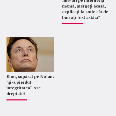
like-uri pe internet și
mamă, mergeți acasă,
explicați la soție cât de
bun ați fost astăzi”
Elon, supărat pe Nolan:
"şi-a pierdut
integritatea". Are
dreptate?