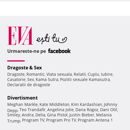
Urmareste-ne pe
Dragoste & Sex
Dragoste
Romantic
Viata sexuala
Relatii
Cuplu
Iubire
,
,
,
,
,
,
Casatorie
Sex
Kama Sutra
Pozitii sexuale Kamasutra
,
,
,
,
Declaratii de dragoste
Divertisment
Meghan Markle
Kate Middleton
Kim Kardashian
Johnny
,
,
,
Teo Trandafir
Angelina Jolie
Dana Rogoz
Dani Otil
Depp
,
,
,
,
,
Smiley
Andra
Delia
Gina Pistol
Justin Bieber
Melania
,
,
,
,
,
Program TV
Program Pro TV
Program Antena 1
Trump
,
,
,