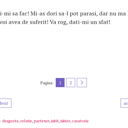
-mi sa fac! Mi-as dori sa-l pot parasi, dar nu ma 
voi avea de suferit! Va rog, dati-mi un sfat!
1
2
Pagina:
dent
ar
:
dragoste
,
relatie
,
partener
,
iubit
,
iubire
,
casatorie