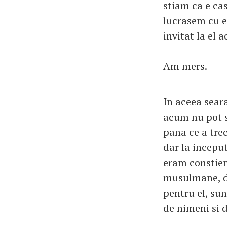
stiam ca e cas
lucrasem cu e
invitat la el
Am mers.
In aceea seara
acum nu pot sa
pana ce a trec
dar la inceput
eram constient
musulmane, da
pentru el, su
de nimeni si 