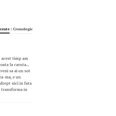
ecente
|
Cronologic
in acest timp am
oata la caruta...
nveni sa ai un sot
uza-ma, e un
 drept nici in fata
te transforma in