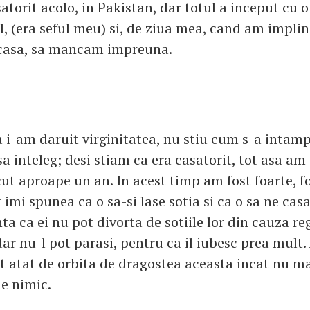
atorit acolo, in Pakistan, dar totul a inceput cu 
l, (era seful meu) si, de ziua mea, cand am implin
 acasa, sa mancam impreuna.
 i-am daruit virginitatea, nu stiu cum s-a intampl
 inteleg; desi stiam ca era casatorit, tot asa am 
ut aproape un an. In acest timp am fost foarte, f
 imi spunea ca o sa-si lase sotia si ca o sa ne cas
a ca ei nu pot divorta de sotiile lor din cauza regu
r nu-l pot parasi, pentru ca il iubesc prea mult. 
nt atat de orbita de dragostea aceasta incat nu m
de nimic.