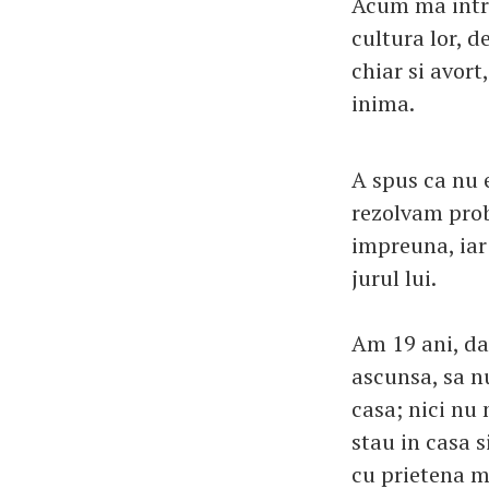
Acum ma intre
cultura lor, d
chiar si avort
inima.
A spus ca nu 
rezolvam prob
impreuna, iar 
jurul lui.
Am 19 ani, dar
ascunsa, sa nu
casa; nici nu
stau in casa s
cu prietena me