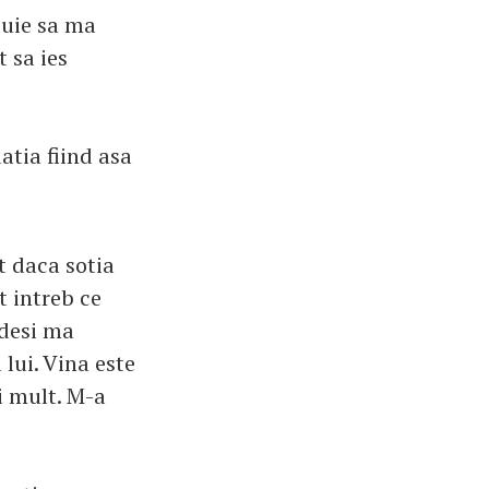
buie sa ma
t sa ies
atia fiind asa
pt daca sotia
t intreb ce
 desi ma
 lui. Vina este
i mult. M-a