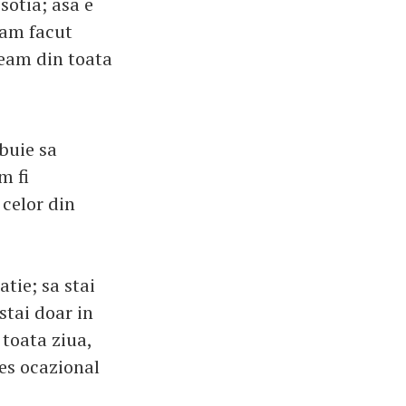
sotia; asa e
l am facut
oream din toata
buie sa
m fi
 celor din
tie; sa stai
stai doar in
toata ziua,
ies ocazional