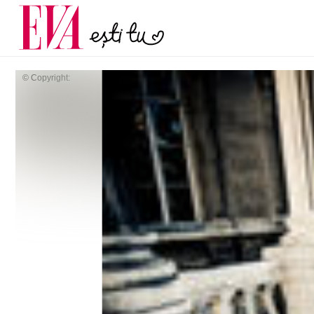
menopauză și când ar t
Carieră
la medic
Actualitate
© Copyright: