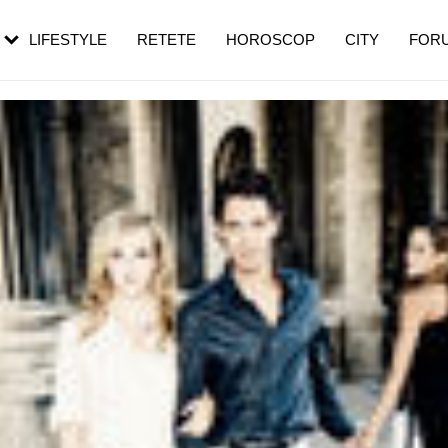
rebui să mergi
și 60 de ani. De ce te trezești mai des
pe măsură ce înaintezi în vârstă
LIFESTYLE
RETETE
HOROSCOP
CITY
FOR