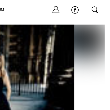
Nu ai cont?
Inregistreaza-
UM