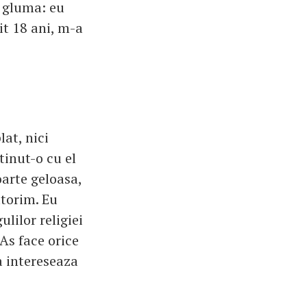
o gluma: eu
it 18 ani, m-a
at, nici
tinut-o cu el
oarte geloasa,
atorim. Eu
lilor religiei
As face orice
a intereseaza