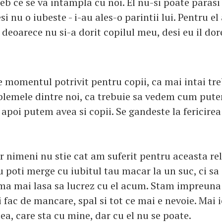
b ce se va intampla cu noi. El nu-si poate parasi 
esi nu o iubeste - i-au ales-o parintii lui. Pentru e
, deoarece nu si-a dorit copilul meu, desi eu il d
e momentul potrivit pentru copii, ca mai intai tre
lemele dintre noi, ca trebuie sa vedem cum pute
apoi putem avea si copii. Se gandeste la fericirea
 nimeni nu stie cat am suferit pentru aceasta rela
 poti merge cu iubitul tau macar la un suc, ci sa 
 ma mai lasa sa lucrez cu el acum. Stam impreuna 
i fac de mancare, spal si tot ce mai e nevoie. Mai 
a, care sta cu mine, dar cu el nu se poate.