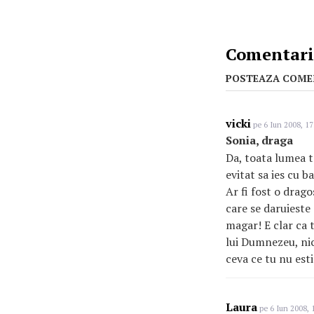
Comentarii
POSTEAZA COME
vicki
pe 6 Iun 2008, 17
Sonia, draga
Da, toata lumea t
evitat sa ies cu b
Ar fi fost o drago
care se daruieste 
magar! E clar ca t
lui Dumnezeu, nici
ceva ce tu nu est
Laura
pe 6 Iun 2008, 