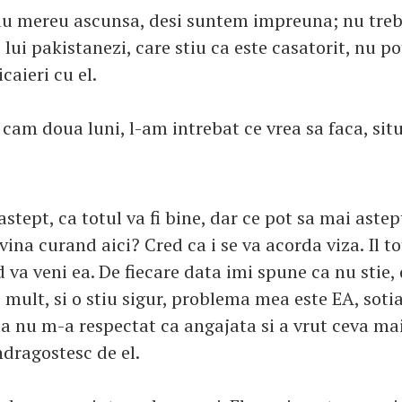
au mereu ascunsa, desi suntem impreuna; nu tre
 lui pakistanezi, care stiu ca este casatorit, nu po
caieri cu el.
cam doua luni, l-am intrebat ce vrea sa faca, situ
 astept, ca totul va fi bine, dar ce pot sa mai aste
 vina curand aici? Cred ca i se va acorda viza. Il to
 va veni ea. De fiecare data imi spune ca nu stie,
 mult, si o stiu sigur, problema mea este EA, sotia
 ca nu m-a respectat ca angajata si a vrut ceva ma
ndragostesc de el.