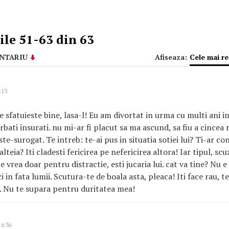
le 51-63 din 63
NTARIU
Afiseaza:
Cele mai r
:13
e sfatuieste bine, lasa-l! Eu am divortat in urma cu multi ani 
arbati insurati. nu mi-ar fi placut sa ma ascund, sa fiu a cincea r
ste-surogat. Te intreb: te-ai pus in situatia sotiei lui? Ti-ar co
alteia? Iti cladesti fericirea pe nefericirea altora! Iar tipul, sc
e vrea doar pentru distractie, esti jucaria lui. cat va tine? Nu e
 in fata lumii. Scutura-te de boala asta, pleaca! Iti face rau, 
i. Nu te supara pentru duritatea mea!
16:36