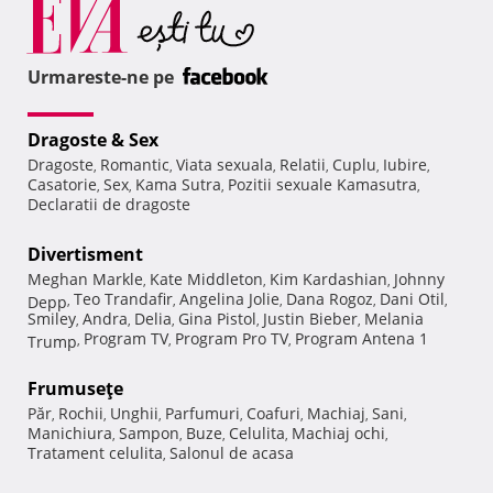
Urmareste-ne pe
Dragoste & Sex
Dragoste
Romantic
Viata sexuala
Relatii
Cuplu
Iubire
,
,
,
,
,
,
Casatorie
Sex
Kama Sutra
Pozitii sexuale Kamasutra
,
,
,
,
Declaratii de dragoste
Divertisment
Meghan Markle
Kate Middleton
Kim Kardashian
Johnny
,
,
,
Teo Trandafir
Angelina Jolie
Dana Rogoz
Dani Otil
Depp
,
,
,
,
,
Smiley
Andra
Delia
Gina Pistol
Justin Bieber
Melania
,
,
,
,
,
Program TV
Program Pro TV
Program Antena 1
Trump
,
,
,
Frumuseţe
Păr
Rochii
Unghii
Parfumuri
Coafuri
Machiaj
Sani
,
,
,
,
,
,
,
Manichiura
Sampon
Buze
Celulita
Machiaj ochi
,
,
,
,
,
Tratament celulita
Salonul de acasa
,