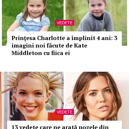
VEDETE
Prințesa Charlotte a împlinit 4 ani: 3
imagini noi făcute de Kate
Middleton cu fiica ei
VEDETE
13 vedete care ne arată pozele din