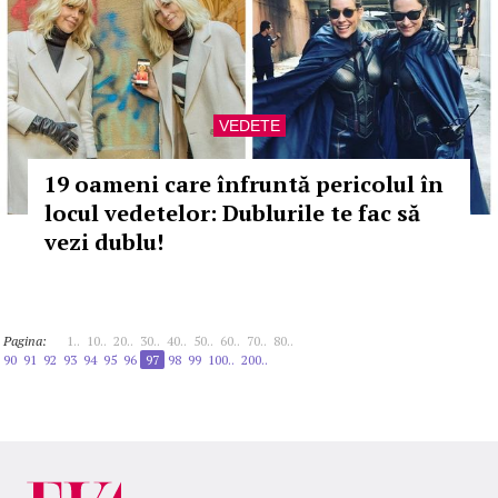
VEDETE
19 oameni care înfruntă pericolul în
locul vedetelor: Dublurile te fac să
vezi dublu!
Pagina:
1..
10..
20..
30..
40..
50..
60..
70..
80..
90
91
92
93
94
95
96
97
98
99
100..
200..