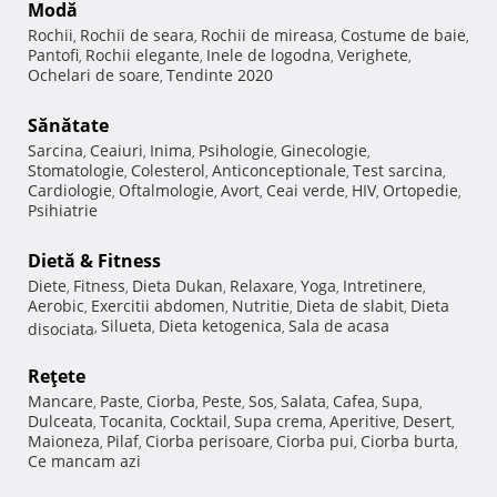
Modă
Rochii
Rochii de seara
Rochii de mireasa
Costume de baie
,
,
,
,
Pantofi
Rochii elegante
Inele de logodna
Verighete
,
,
,
,
Ochelari de soare
Tendinte 2020
,
Sănătate
Sarcina
Ceaiuri
Inima
Psihologie
Ginecologie
,
,
,
,
,
Stomatologie
Colesterol
Anticonceptionale
Test sarcina
,
,
,
,
Cardiologie
Oftalmologie
Avort
Ceai verde
HIV
Ortopedie
,
,
,
,
,
,
Psihiatrie
Dietă & Fitness
Diete
Fitness
Dieta Dukan
Relaxare
Yoga
Intretinere
,
,
,
,
,
,
Aerobic
Exercitii abdomen
Nutritie
Dieta de slabit
Dieta
,
,
,
,
Silueta
Dieta ketogenica
Sala de acasa
disociata
,
,
,
Reţete
Mancare
Paste
Ciorba
Peste
Sos
Salata
Cafea
Supa
,
,
,
,
,
,
,
,
Dulceata
Tocanita
Cocktail
Supa crema
Aperitive
Desert
,
,
,
,
,
,
Maioneza
Pilaf
Ciorba perisoare
Ciorba pui
Ciorba burta
,
,
,
,
,
Ce mancam azi