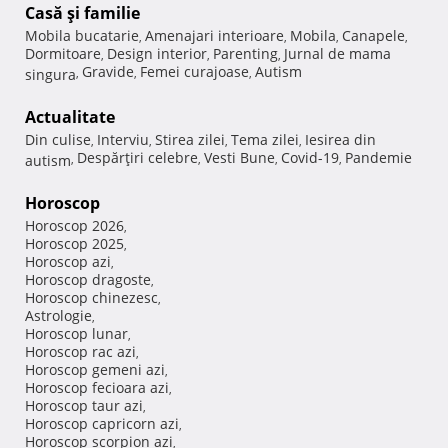
Casă şi familie
Mobila bucatarie
Amenajari interioare
Mobila
Canapele
,
,
,
,
Dormitoare
Design interior
Parenting
Jurnal de mama
,
,
,
Gravide
Femei curajoase
Autism
singura
,
,
,
Actualitate
Din culise
Interviu
Stirea zilei
Tema zilei
Iesirea din
,
,
,
,
Despărţiri celebre
Vesti Bune
Covid-19
Pandemie
autism
,
,
,
,
Horoscop
Horoscop 2026
,
Horoscop 2025
,
Horoscop azi
,
Horoscop dragoste
,
Horoscop chinezesc
,
Astrologie
,
Horoscop lunar
,
Horoscop rac azi
,
Horoscop gemeni azi
,
Horoscop fecioara azi
,
Horoscop taur azi
,
Horoscop capricorn azi
,
Horoscop scorpion azi
,