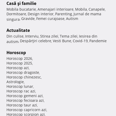
Casă şi familie
Mobila bucatarie
Amenajari interioare
Mobila
Canapele
,
,
,
,
Dormitoare
Design interior
Parenting
Jurnal de mama
,
,
,
Gravide
Femei curajoase
Autism
singura
,
,
,
Actualitate
Din culise
Interviu
Stirea zilei
Tema zilei
Iesirea din
,
,
,
,
Despărţiri celebre
Vesti Bune
Covid-19
Pandemie
autism
,
,
,
,
Horoscop
Horoscop 2026
,
Horoscop 2025
,
Horoscop azi
,
Horoscop dragoste
,
Horoscop chinezesc
,
Astrologie
,
Horoscop lunar
,
Horoscop rac azi
,
Horoscop gemeni azi
,
Horoscop fecioara azi
,
Horoscop taur azi
,
Horoscop capricorn azi
,
Horoscop scorpion azi
,