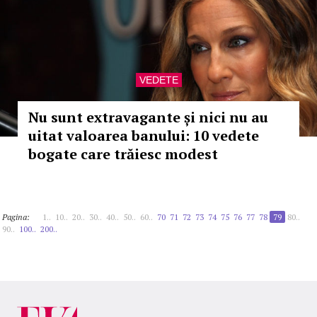
VEDETE
Nu sunt extravagante și nici nu au
uitat valoarea banului: 10 vedete
bogate care trăiesc modest
Pagina:
1..
10..
20..
30..
40..
50..
60..
70
71
72
73
74
75
76
77
78
79
80..
90..
100..
200..