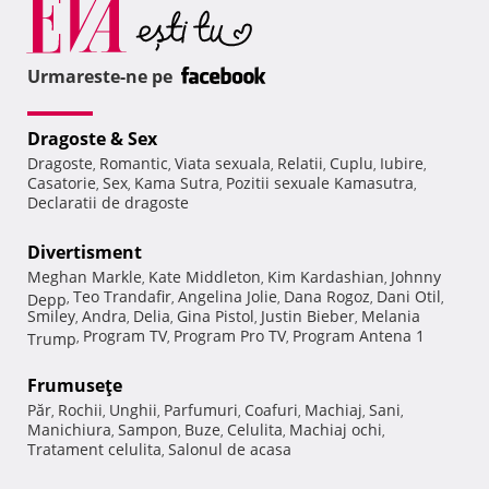
Urmareste-ne pe
Dragoste & Sex
Dragoste
Romantic
Viata sexuala
Relatii
Cuplu
Iubire
,
,
,
,
,
,
Casatorie
Sex
Kama Sutra
Pozitii sexuale Kamasutra
,
,
,
,
Declaratii de dragoste
Divertisment
Meghan Markle
Kate Middleton
Kim Kardashian
Johnny
,
,
,
Teo Trandafir
Angelina Jolie
Dana Rogoz
Dani Otil
Depp
,
,
,
,
,
Smiley
Andra
Delia
Gina Pistol
Justin Bieber
Melania
,
,
,
,
,
Program TV
Program Pro TV
Program Antena 1
Trump
,
,
,
Frumuseţe
Păr
Rochii
Unghii
Parfumuri
Coafuri
Machiaj
Sani
,
,
,
,
,
,
,
Manichiura
Sampon
Buze
Celulita
Machiaj ochi
,
,
,
,
,
Tratament celulita
Salonul de acasa
,