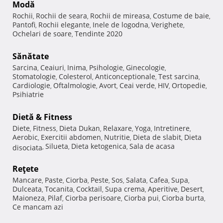
Modă
Rochii
Rochii de seara
Rochii de mireasa
Costume de baie
,
,
,
,
Pantofi
Rochii elegante
Inele de logodna
Verighete
,
,
,
,
Ochelari de soare
Tendinte 2020
,
Sănătate
Sarcina
Ceaiuri
Inima
Psihologie
Ginecologie
,
,
,
,
,
Stomatologie
Colesterol
Anticonceptionale
Test sarcina
,
,
,
,
Cardiologie
Oftalmologie
Avort
Ceai verde
HIV
Ortopedie
,
,
,
,
,
,
Psihiatrie
Dietă & Fitness
Diete
Fitness
Dieta Dukan
Relaxare
Yoga
Intretinere
,
,
,
,
,
,
Aerobic
Exercitii abdomen
Nutritie
Dieta de slabit
Dieta
,
,
,
,
Silueta
Dieta ketogenica
Sala de acasa
disociata
,
,
,
Reţete
Mancare
Paste
Ciorba
Peste
Sos
Salata
Cafea
Supa
,
,
,
,
,
,
,
,
Dulceata
Tocanita
Cocktail
Supa crema
Aperitive
Desert
,
,
,
,
,
,
Maioneza
Pilaf
Ciorba perisoare
Ciorba pui
Ciorba burta
,
,
,
,
,
Ce mancam azi