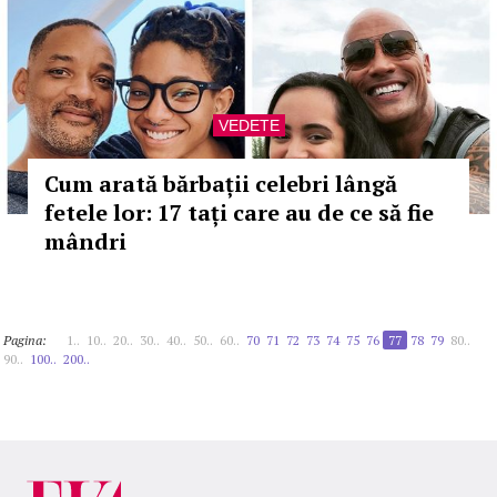
VEDETE
Cum arată bărbații celebri lângă
fetele lor: 17 tați care au de ce să fie
mândri
Pagina:
1..
10..
20..
30..
40..
50..
60..
70
71
72
73
74
75
76
77
78
79
80..
90..
100..
200..