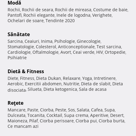
Modă
Rochii
Rochii de seara
Rochii de mireasa
Costume de baie
,
,
,
,
Pantofi
Rochii elegante
Inele de logodna
Verighete
,
,
,
,
Ochelari de soare
Tendinte 2020
,
Sănătate
Sarcina
Ceaiuri
Inima
Psihologie
Ginecologie
,
,
,
,
,
Stomatologie
Colesterol
Anticonceptionale
Test sarcina
,
,
,
,
Cardiologie
Oftalmologie
Avort
Ceai verde
HIV
Ortopedie
,
,
,
,
,
,
Psihiatrie
Dietă & Fitness
Diete
Fitness
Dieta Dukan
Relaxare
Yoga
Intretinere
,
,
,
,
,
,
Aerobic
Exercitii abdomen
Nutritie
Dieta de slabit
Dieta
,
,
,
,
Silueta
Dieta ketogenica
Sala de acasa
disociata
,
,
,
Reţete
Mancare
Paste
Ciorba
Peste
Sos
Salata
Cafea
Supa
,
,
,
,
,
,
,
,
Dulceata
Tocanita
Cocktail
Supa crema
Aperitive
Desert
,
,
,
,
,
,
Maioneza
Pilaf
Ciorba perisoare
Ciorba pui
Ciorba burta
,
,
,
,
,
Ce mancam azi