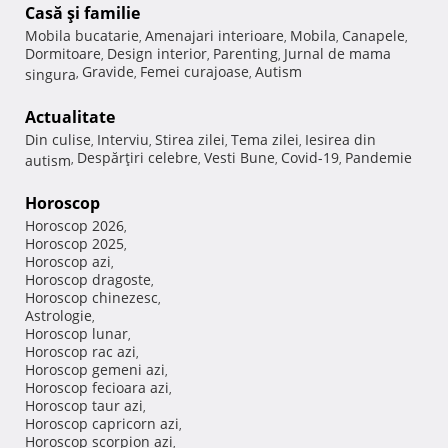
Casă şi familie
Mobila bucatarie
Amenajari interioare
Mobila
Canapele
,
,
,
,
Dormitoare
Design interior
Parenting
Jurnal de mama
,
,
,
Gravide
Femei curajoase
Autism
singura
,
,
,
Actualitate
Din culise
Interviu
Stirea zilei
Tema zilei
Iesirea din
,
,
,
,
Despărţiri celebre
Vesti Bune
Covid-19
Pandemie
autism
,
,
,
,
Horoscop
Horoscop 2026
,
Horoscop 2025
,
Horoscop azi
,
Horoscop dragoste
,
Horoscop chinezesc
,
Astrologie
,
Horoscop lunar
,
Horoscop rac azi
,
Horoscop gemeni azi
,
Horoscop fecioara azi
,
Horoscop taur azi
,
Horoscop capricorn azi
,
Horoscop scorpion azi
,