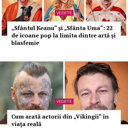
VEDETE
„Sfântul Keanu“ și „Sfânta Uma“: 22
de icoane pop la limita dintre artă și
blasfemie
VEDETE
Cum arată actorii din „Vikingii“ în
viața reală