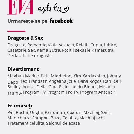
Urmareste-ne pe
Dragoste & Sex
Dragoste
Romantic
Viata sexuala
Relatii
Cuplu
Iubire
,
,
,
,
,
,
Casatorie
Sex
Kama Sutra
Pozitii sexuale Kamasutra
,
,
,
,
Declaratii de dragoste
Divertisment
Meghan Markle
Kate Middleton
Kim Kardashian
Johnny
,
,
,
Teo Trandafir
Angelina Jolie
Dana Rogoz
Dani Otil
Depp
,
,
,
,
,
Smiley
Andra
Delia
Gina Pistol
Justin Bieber
Melania
,
,
,
,
,
Program TV
Program Pro TV
Program Antena 1
Trump
,
,
,
Frumuseţe
Păr
Rochii
Unghii
Parfumuri
Coafuri
Machiaj
Sani
,
,
,
,
,
,
,
Manichiura
Sampon
Buze
Celulita
Machiaj ochi
,
,
,
,
,
Tratament celulita
Salonul de acasa
,