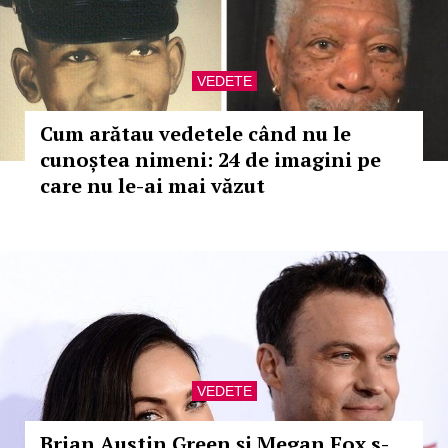
VEDETE
Cum arătau vedetele când nu le
cunoștea nimeni: 24 de imagini pe
care nu le-ai mai văzut
VEDETE
Brian Austin Green și Megan Fox s-