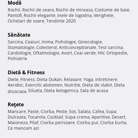
Modă
Rochii
Rochii de seara
Rochii de mireasa
Costume de baie
,
,
,
,
Pantofi
Rochii elegante
Inele de logodna
Verighete
,
,
,
,
Ochelari de soare
Tendinte 2020
,
Sănătate
Sarcina
Ceaiuri
Inima
Psihologie
Ginecologie
,
,
,
,
,
Stomatologie
Colesterol
Anticonceptionale
Test sarcina
,
,
,
,
Cardiologie
Oftalmologie
Avort
Ceai verde
HIV
Ortopedie
,
,
,
,
,
,
Psihiatrie
Dietă & Fitness
Diete
Fitness
Dieta Dukan
Relaxare
Yoga
Intretinere
,
,
,
,
,
,
Aerobic
Exercitii abdomen
Nutritie
Dieta de slabit
Dieta
,
,
,
,
Silueta
Dieta ketogenica
Sala de acasa
disociata
,
,
,
Reţete
Mancare
Paste
Ciorba
Peste
Sos
Salata
Cafea
Supa
,
,
,
,
,
,
,
,
Dulceata
Tocanita
Cocktail
Supa crema
Aperitive
Desert
,
,
,
,
,
,
Maioneza
Pilaf
Ciorba perisoare
Ciorba pui
Ciorba burta
,
,
,
,
,
Ce mancam azi