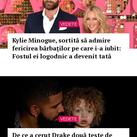
VEDETE
Kylie Minogue, sortită să admire
fericirea bărbaților pe care i-a iubit:
Fostul ei logodnic a devenit tată
VEDETE
De ce a cerut Drake două teste de