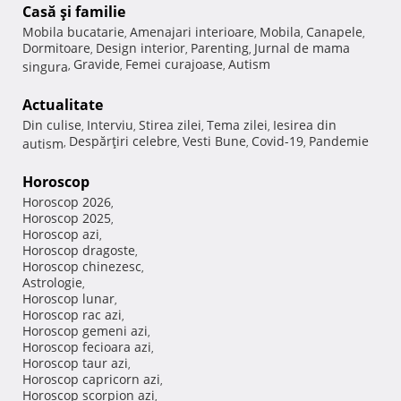
Casă şi familie
Mobila bucatarie
Amenajari interioare
Mobila
Canapele
,
,
,
,
Dormitoare
Design interior
Parenting
Jurnal de mama
,
,
,
Gravide
Femei curajoase
Autism
singura
,
,
,
Actualitate
Din culise
Interviu
Stirea zilei
Tema zilei
Iesirea din
,
,
,
,
Despărţiri celebre
Vesti Bune
Covid-19
Pandemie
autism
,
,
,
,
Horoscop
Horoscop 2026
,
Horoscop 2025
,
Horoscop azi
,
Horoscop dragoste
,
Horoscop chinezesc
,
Astrologie
,
Horoscop lunar
,
Horoscop rac azi
,
Horoscop gemeni azi
,
Horoscop fecioara azi
,
Horoscop taur azi
,
Horoscop capricorn azi
,
Horoscop scorpion azi
,