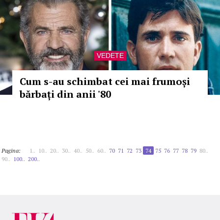
VEDETE
Cum s-au schimbat cei mai frumoși
bărbați din anii '80
Pagina:
1..
10..
20..
30..
40..
50..
60..
70
71
72
73
74
75
76
77
78
79
80..
90..
100..
200..