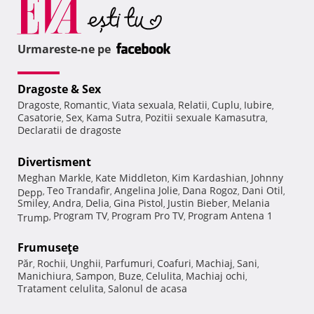
Urmareste-ne pe
Dragoste & Sex
Dragoste
Romantic
Viata sexuala
Relatii
Cuplu
Iubire
,
,
,
,
,
,
Casatorie
Sex
Kama Sutra
Pozitii sexuale Kamasutra
,
,
,
,
Declaratii de dragoste
Divertisment
Meghan Markle
Kate Middleton
Kim Kardashian
Johnny
,
,
,
Teo Trandafir
Angelina Jolie
Dana Rogoz
Dani Otil
Depp
,
,
,
,
,
Smiley
Andra
Delia
Gina Pistol
Justin Bieber
Melania
,
,
,
,
,
Program TV
Program Pro TV
Program Antena 1
Trump
,
,
,
Frumuseţe
Păr
Rochii
Unghii
Parfumuri
Coafuri
Machiaj
Sani
,
,
,
,
,
,
,
Manichiura
Sampon
Buze
Celulita
Machiaj ochi
,
,
,
,
,
Tratament celulita
Salonul de acasa
,