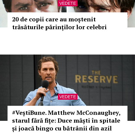
VEDETE
20 de copii care au moștenit
trăsăturile părinților lor celebri
VEDETE
#VeștiBune. Matthew McConaughey,
starul fără fițe: Duce măști în spitale
și joacă bingo cu bătrânii din azil