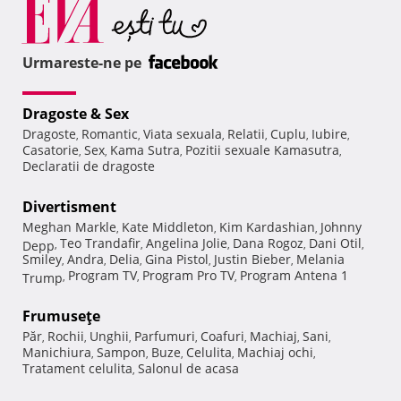
Urmareste-ne pe
Dragoste & Sex
Dragoste
Romantic
Viata sexuala
Relatii
Cuplu
Iubire
,
,
,
,
,
,
Casatorie
Sex
Kama Sutra
Pozitii sexuale Kamasutra
,
,
,
,
Declaratii de dragoste
Divertisment
Meghan Markle
Kate Middleton
Kim Kardashian
Johnny
,
,
,
Teo Trandafir
Angelina Jolie
Dana Rogoz
Dani Otil
Depp
,
,
,
,
,
Smiley
Andra
Delia
Gina Pistol
Justin Bieber
Melania
,
,
,
,
,
Program TV
Program Pro TV
Program Antena 1
Trump
,
,
,
Frumuseţe
Păr
Rochii
Unghii
Parfumuri
Coafuri
Machiaj
Sani
,
,
,
,
,
,
,
Manichiura
Sampon
Buze
Celulita
Machiaj ochi
,
,
,
,
,
Tratament celulita
Salonul de acasa
,