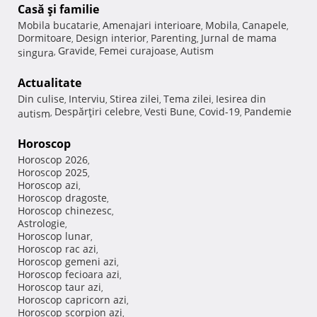
Casă şi familie
Mobila bucatarie
Amenajari interioare
Mobila
Canapele
,
,
,
,
Dormitoare
Design interior
Parenting
Jurnal de mama
,
,
,
Gravide
Femei curajoase
Autism
singura
,
,
,
Actualitate
Din culise
Interviu
Stirea zilei
Tema zilei
Iesirea din
,
,
,
,
Despărţiri celebre
Vesti Bune
Covid-19
Pandemie
autism
,
,
,
,
Horoscop
Horoscop 2026
,
Horoscop 2025
,
Horoscop azi
,
Horoscop dragoste
,
Horoscop chinezesc
,
Astrologie
,
Horoscop lunar
,
Horoscop rac azi
,
Horoscop gemeni azi
,
Horoscop fecioara azi
,
Horoscop taur azi
,
Horoscop capricorn azi
,
Horoscop scorpion azi
,