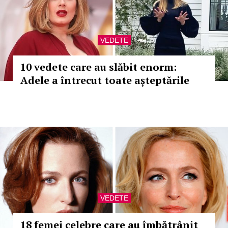
VEDETE
10 vedete care au slăbit enorm:
Adele a întrecut toate așteptările
VEDETE
18 femei celebre care au îmbătrânit