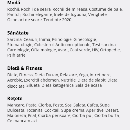
Modă
Rochii
Rochii de seara
Rochii de mireasa
Costume de baie
,
,
,
,
Pantofi
Rochii elegante
Inele de logodna
Verighete
,
,
,
,
Ochelari de soare
Tendinte 2020
,
Sănătate
Sarcina
Ceaiuri
Inima
Psihologie
Ginecologie
,
,
,
,
,
Stomatologie
Colesterol
Anticonceptionale
Test sarcina
,
,
,
,
Cardiologie
Oftalmologie
Avort
Ceai verde
HIV
Ortopedie
,
,
,
,
,
,
Psihiatrie
Dietă & Fitness
Diete
Fitness
Dieta Dukan
Relaxare
Yoga
Intretinere
,
,
,
,
,
,
Aerobic
Exercitii abdomen
Nutritie
Dieta de slabit
Dieta
,
,
,
,
Silueta
Dieta ketogenica
Sala de acasa
disociata
,
,
,
Reţete
Mancare
Paste
Ciorba
Peste
Sos
Salata
Cafea
Supa
,
,
,
,
,
,
,
,
Dulceata
Tocanita
Cocktail
Supa crema
Aperitive
Desert
,
,
,
,
,
,
Maioneza
Pilaf
Ciorba perisoare
Ciorba pui
Ciorba burta
,
,
,
,
,
Ce mancam azi