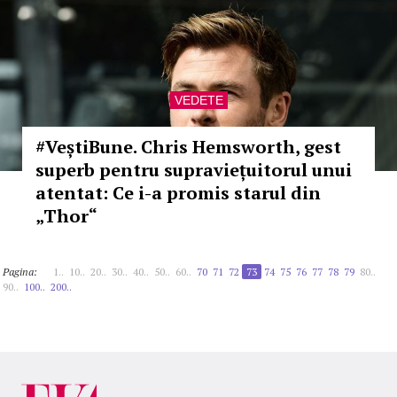
VEDETE
#VeștiBune. Chris Hemsworth, gest
superb pentru supraviețuitorul unui
atentat: Ce i-a promis starul din
„Thor“
Pagina:
1..
10..
20..
30..
40..
50..
60..
70
71
72
73
74
75
76
77
78
79
80..
90..
100..
200..