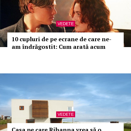
VEDETE
10 cupluri de pe ecrane de care ne-
am îndrăgostit: Cum arată acum
VEDETE
Casa pe care Rihanna vrea să o