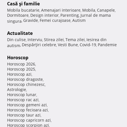
Casă şi familie
Mobila bucatarie
Amenajari interioare
Mobila
Canapele
,
,
,
,
Dormitoare
Design interior
Parenting
Jurnal de mama
,
,
,
Gravide
Femei curajoase
Autism
singura
,
,
,
Actualitate
Din culise
Interviu
Stirea zilei
Tema zilei
Iesirea din
,
,
,
,
Despărţiri celebre
Vesti Bune
Covid-19
Pandemie
autism
,
,
,
,
Horoscop
Horoscop 2026
,
Horoscop 2025
,
Horoscop azi
,
Horoscop dragoste
,
Horoscop chinezesc
,
Astrologie
,
Horoscop lunar
,
Horoscop rac azi
,
Horoscop gemeni azi
,
Horoscop fecioara azi
,
Horoscop taur azi
,
Horoscop capricorn azi
,
Horoscop scorpion azi
,