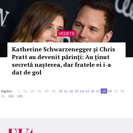
VEDETE
Katherine Schwarzenegger și Chris
Pratt au devenit părinți: Au ținut
secretă nașterea, dar fratele ei i-a
dat de gol
Pagina:
1..
10..
20..
30..
40..
50..
60
61
62
63
64
65
66
67
68
69
70..
80..
90..
100..
200..