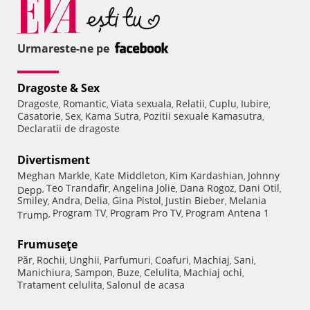
Urmareste-ne pe
Dragoste & Sex
Dragoste
Romantic
Viata sexuala
Relatii
Cuplu
Iubire
,
,
,
,
,
,
Casatorie
Sex
Kama Sutra
Pozitii sexuale Kamasutra
,
,
,
,
Declaratii de dragoste
Divertisment
Meghan Markle
Kate Middleton
Kim Kardashian
Johnny
,
,
,
Teo Trandafir
Angelina Jolie
Dana Rogoz
Dani Otil
Depp
,
,
,
,
,
Smiley
Andra
Delia
Gina Pistol
Justin Bieber
Melania
,
,
,
,
,
Program TV
Program Pro TV
Program Antena 1
Trump
,
,
,
Frumuseţe
Păr
Rochii
Unghii
Parfumuri
Coafuri
Machiaj
Sani
,
,
,
,
,
,
,
Manichiura
Sampon
Buze
Celulita
Machiaj ochi
,
,
,
,
,
Tratament celulita
Salonul de acasa
,