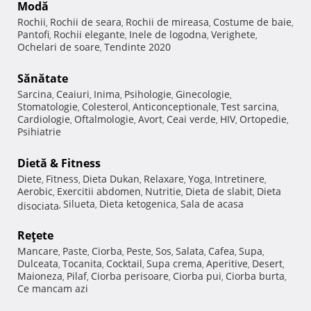
Modă
Rochii
Rochii de seara
Rochii de mireasa
Costume de baie
,
,
,
,
Pantofi
Rochii elegante
Inele de logodna
Verighete
,
,
,
,
Ochelari de soare
Tendinte 2020
,
Sănătate
Sarcina
Ceaiuri
Inima
Psihologie
Ginecologie
,
,
,
,
,
Stomatologie
Colesterol
Anticonceptionale
Test sarcina
,
,
,
,
Cardiologie
Oftalmologie
Avort
Ceai verde
HIV
Ortopedie
,
,
,
,
,
,
Psihiatrie
Dietă & Fitness
Diete
Fitness
Dieta Dukan
Relaxare
Yoga
Intretinere
,
,
,
,
,
,
Aerobic
Exercitii abdomen
Nutritie
Dieta de slabit
Dieta
,
,
,
,
Silueta
Dieta ketogenica
Sala de acasa
disociata
,
,
,
Reţete
Mancare
Paste
Ciorba
Peste
Sos
Salata
Cafea
Supa
,
,
,
,
,
,
,
,
Dulceata
Tocanita
Cocktail
Supa crema
Aperitive
Desert
,
,
,
,
,
,
Maioneza
Pilaf
Ciorba perisoare
Ciorba pui
Ciorba burta
,
,
,
,
,
Ce mancam azi