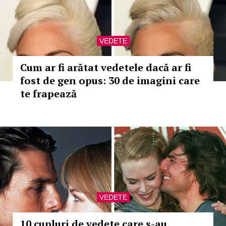
VEDETE
Cum ar fi arătat vedetele dacă ar fi
fost de gen opus: 30 de imagini care
te frapează
VEDETE
10 cupluri de vedete care s-au