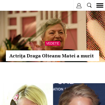
Inregistreaza
VEDETE
Actrița Draga Olteanu Matei a murit