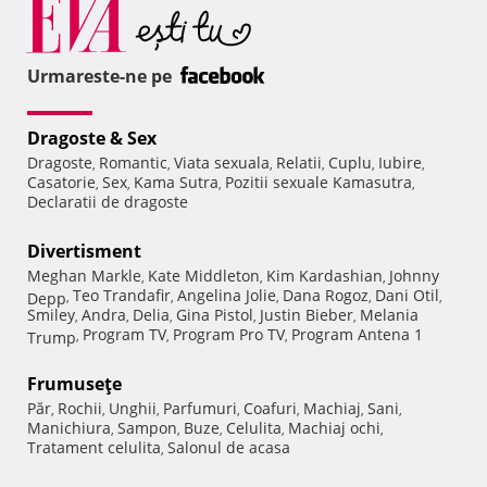
Urmareste-ne pe
Dragoste & Sex
Dragoste
Romantic
Viata sexuala
Relatii
Cuplu
Iubire
,
,
,
,
,
,
Casatorie
Sex
Kama Sutra
Pozitii sexuale Kamasutra
,
,
,
,
Declaratii de dragoste
Divertisment
Meghan Markle
Kate Middleton
Kim Kardashian
Johnny
,
,
,
Teo Trandafir
Angelina Jolie
Dana Rogoz
Dani Otil
Depp
,
,
,
,
,
Smiley
Andra
Delia
Gina Pistol
Justin Bieber
Melania
,
,
,
,
,
Program TV
Program Pro TV
Program Antena 1
Trump
,
,
,
Frumuseţe
Păr
Rochii
Unghii
Parfumuri
Coafuri
Machiaj
Sani
,
,
,
,
,
,
,
Manichiura
Sampon
Buze
Celulita
Machiaj ochi
,
,
,
,
,
Tratament celulita
Salonul de acasa
,