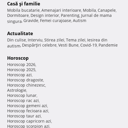
Casă şi familie
Mobila bucatarie
Amenajari interioare
Mobila
Canapele
,
,
,
,
Dormitoare
Design interior
Parenting
Jurnal de mama
,
,
,
Gravide
Femei curajoase
Autism
singura
,
,
,
Actualitate
Din culise
Interviu
Stirea zilei
Tema zilei
Iesirea din
,
,
,
,
Despărţiri celebre
Vesti Bune
Covid-19
Pandemie
autism
,
,
,
,
Horoscop
Horoscop 2026
,
Horoscop 2025
,
Horoscop azi
,
Horoscop dragoste
,
Horoscop chinezesc
,
Astrologie
,
Horoscop lunar
,
Horoscop rac azi
,
Horoscop gemeni azi
,
Horoscop fecioara azi
,
Horoscop taur azi
,
Horoscop capricorn azi
,
Horoscop scorpion azi
,