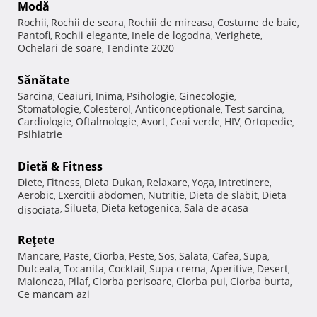
Modă
Rochii
Rochii de seara
Rochii de mireasa
Costume de baie
,
,
,
,
Pantofi
Rochii elegante
Inele de logodna
Verighete
,
,
,
,
Ochelari de soare
Tendinte 2020
,
Sănătate
Sarcina
Ceaiuri
Inima
Psihologie
Ginecologie
,
,
,
,
,
Stomatologie
Colesterol
Anticonceptionale
Test sarcina
,
,
,
,
Cardiologie
Oftalmologie
Avort
Ceai verde
HIV
Ortopedie
,
,
,
,
,
,
Psihiatrie
Dietă & Fitness
Diete
Fitness
Dieta Dukan
Relaxare
Yoga
Intretinere
,
,
,
,
,
,
Aerobic
Exercitii abdomen
Nutritie
Dieta de slabit
Dieta
,
,
,
,
Silueta
Dieta ketogenica
Sala de acasa
disociata
,
,
,
Reţete
Mancare
Paste
Ciorba
Peste
Sos
Salata
Cafea
Supa
,
,
,
,
,
,
,
,
Dulceata
Tocanita
Cocktail
Supa crema
Aperitive
Desert
,
,
,
,
,
,
Maioneza
Pilaf
Ciorba perisoare
Ciorba pui
Ciorba burta
,
,
,
,
,
Ce mancam azi