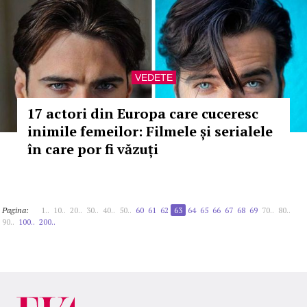
VEDETE
17 actori din Europa care cuceresc
inimile femeilor: Filmele și serialele
în care por fi văzuți
Pagina:
1..
10..
20..
30..
40..
50..
60
61
62
63
64
65
66
67
68
69
70..
80..
90..
100..
200..