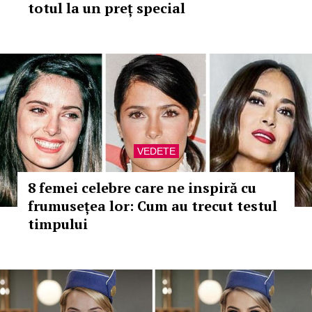
totul la un preț special
VEDETE
8 femei celebre care ne inspiră cu
frumusețea lor: Cum au trecut testul
timpului