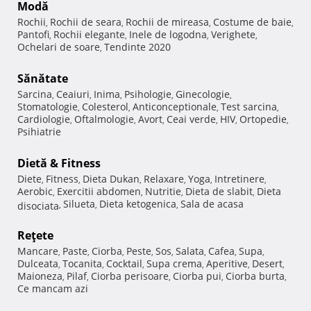
Modă
Rochii
Rochii de seara
Rochii de mireasa
Costume de baie
,
,
,
,
Pantofi
Rochii elegante
Inele de logodna
Verighete
,
,
,
,
Ochelari de soare
Tendinte 2020
,
Sănătate
Sarcina
Ceaiuri
Inima
Psihologie
Ginecologie
,
,
,
,
,
Stomatologie
Colesterol
Anticonceptionale
Test sarcina
,
,
,
,
Cardiologie
Oftalmologie
Avort
Ceai verde
HIV
Ortopedie
,
,
,
,
,
,
Psihiatrie
Dietă & Fitness
Diete
Fitness
Dieta Dukan
Relaxare
Yoga
Intretinere
,
,
,
,
,
,
Aerobic
Exercitii abdomen
Nutritie
Dieta de slabit
Dieta
,
,
,
,
Silueta
Dieta ketogenica
Sala de acasa
disociata
,
,
,
Reţete
Mancare
Paste
Ciorba
Peste
Sos
Salata
Cafea
Supa
,
,
,
,
,
,
,
,
Dulceata
Tocanita
Cocktail
Supa crema
Aperitive
Desert
,
,
,
,
,
,
Maioneza
Pilaf
Ciorba perisoare
Ciorba pui
Ciorba burta
,
,
,
,
,
Ce mancam azi