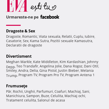
Urmareste-ne pe
Dragoste & Sex
Dragoste
Romantic
Viata sexuala
Relatii
Cuplu
Iubire
,
,
,
,
,
,
Casatorie
Sex
Kama Sutra
Pozitii sexuale Kamasutra
,
,
,
,
Declaratii de dragoste
Divertisment
Meghan Markle
Kate Middleton
Kim Kardashian
Johnny
,
,
,
Teo Trandafir
Angelina Jolie
Dana Rogoz
Dani Otil
Depp
,
,
,
,
,
Smiley
Andra
Delia
Gina Pistol
Justin Bieber
Melania
,
,
,
,
,
Program TV
Program Pro TV
Program Antena 1
Trump
,
,
,
Frumuseţe
Păr
Rochii
Unghii
Parfumuri
Coafuri
Machiaj
Sani
,
,
,
,
,
,
,
Manichiura
Sampon
Buze
Celulita
Machiaj ochi
,
,
,
,
,
Tratament celulita
Salonul de acasa
,