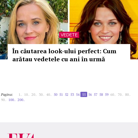
VEDETE
În căutarea look-ului perfect: Cum
arătau vedetele cu ani în urmă
Pagina:
1..
10..
20..
30..
40..
50
51
52
53
54
55
56
57
58
59
60..
70..
80..
90..
100..
200..