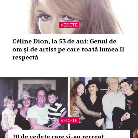
VEDETE
Céline Dion, la 53 de ani: Genul de
om și de artist pe care toată lumea îl
respectă
VEDETE
20 de vedete care și-au recreat