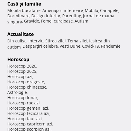
Casă şi familie
Mobila bucatarie
Amenajari interioare
Mobila
Canapele
,
,
,
,
Dormitoare
Design interior
Parenting
Jurnal de mama
,
,
,
Gravide
Femei curajoase
Autism
singura
,
,
,
Actualitate
Din culise
Interviu
Stirea zilei
Tema zilei
Iesirea din
,
,
,
,
Despărţiri celebre
Vesti Bune
Covid-19
Pandemie
autism
,
,
,
,
Horoscop
Horoscop 2026
,
Horoscop 2025
,
Horoscop azi
,
Horoscop dragoste
,
Horoscop chinezesc
,
Astrologie
,
Horoscop lunar
,
Horoscop rac azi
,
Horoscop gemeni azi
,
Horoscop fecioara azi
,
Horoscop taur azi
,
Horoscop capricorn azi
,
Horoscop scorpion azi
,