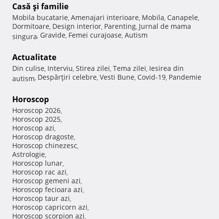
Casă şi familie
Mobila bucatarie
Amenajari interioare
Mobila
Canapele
,
,
,
,
Dormitoare
Design interior
Parenting
Jurnal de mama
,
,
,
Gravide
Femei curajoase
Autism
singura
,
,
,
Actualitate
Din culise
Interviu
Stirea zilei
Tema zilei
Iesirea din
,
,
,
,
Despărţiri celebre
Vesti Bune
Covid-19
Pandemie
autism
,
,
,
,
Horoscop
Horoscop 2026
,
Horoscop 2025
,
Horoscop azi
,
Horoscop dragoste
,
Horoscop chinezesc
,
Astrologie
,
Horoscop lunar
,
Horoscop rac azi
,
Horoscop gemeni azi
,
Horoscop fecioara azi
,
Horoscop taur azi
,
Horoscop capricorn azi
,
Horoscop scorpion azi
,