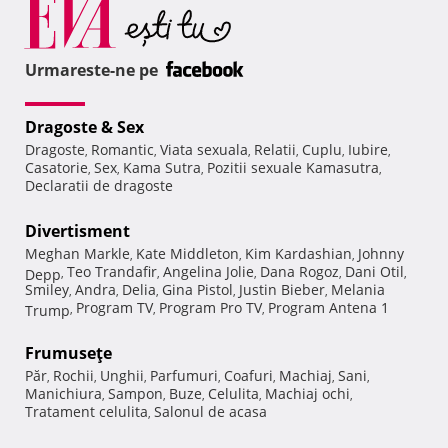
Urmareste-ne pe
Dragoste & Sex
Dragoste
Romantic
Viata sexuala
Relatii
Cuplu
Iubire
,
,
,
,
,
,
Casatorie
Sex
Kama Sutra
Pozitii sexuale Kamasutra
,
,
,
,
Declaratii de dragoste
Divertisment
Meghan Markle
Kate Middleton
Kim Kardashian
Johnny
,
,
,
Teo Trandafir
Angelina Jolie
Dana Rogoz
Dani Otil
Depp
,
,
,
,
,
Smiley
Andra
Delia
Gina Pistol
Justin Bieber
Melania
,
,
,
,
,
Program TV
Program Pro TV
Program Antena 1
Trump
,
,
,
Frumuseţe
Păr
Rochii
Unghii
Parfumuri
Coafuri
Machiaj
Sani
,
,
,
,
,
,
,
Manichiura
Sampon
Buze
Celulita
Machiaj ochi
,
,
,
,
,
Tratament celulita
Salonul de acasa
,