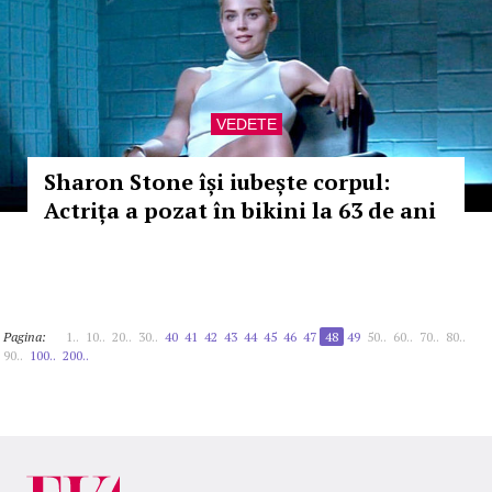
VEDETE
Sharon Stone își iubește corpul:
Actrița a pozat în bikini la 63 de ani
Pagina:
1..
10..
20..
30..
40
41
42
43
44
45
46
47
48
49
50..
60..
70..
80..
90..
100..
200..