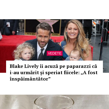
VEDETE
Blake Lively îi acuză pe paparazzi că
i-au urmărit și speriat fiicele: „A fost
înspăimântător”