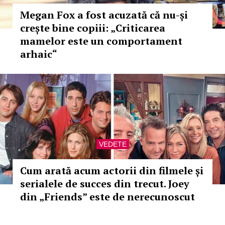
Megan Fox a fost acuzată că nu-și
crește bine copiii: „Criticarea
mamelor este un comportament
arhaic“
VEDETE
Cum arată acum actorii din filmele și
serialele de succes din trecut. Joey
din „Friends” este de nerecunoscut