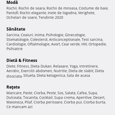
Modă
Rochii
Rochii de seara
Rochii de mireasa
Costume de baie
,
,
,
,
Pantofi
Rochii elegante
Inele de logodna
Verighete
,
,
,
,
Ochelari de soare
Tendinte 2020
,
Sănătate
Sarcina
Ceaiuri
Inima
Psihologie
Ginecologie
,
,
,
,
,
Stomatologie
Colesterol
Anticonceptionale
Test sarcina
,
,
,
,
Cardiologie
Oftalmologie
Avort
Ceai verde
HIV
Ortopedie
,
,
,
,
,
,
Psihiatrie
Dietă & Fitness
Diete
Fitness
Dieta Dukan
Relaxare
Yoga
Intretinere
,
,
,
,
,
,
Aerobic
Exercitii abdomen
Nutritie
Dieta de slabit
Dieta
,
,
,
,
Silueta
Dieta ketogenica
Sala de acasa
disociata
,
,
,
Reţete
Mancare
Paste
Ciorba
Peste
Sos
Salata
Cafea
Supa
,
,
,
,
,
,
,
,
Dulceata
Tocanita
Cocktail
Supa crema
Aperitive
Desert
,
,
,
,
,
,
Maioneza
Pilaf
Ciorba perisoare
Ciorba pui
Ciorba burta
,
,
,
,
,
Ce mancam azi