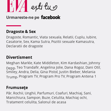
Urmareste-ne pe
Dragoste & Sex
Dragoste
Romantic
Viata sexuala
Relatii
Cuplu
Iubire
,
,
,
,
,
,
Casatorie
Sex
Kama Sutra
Pozitii sexuale Kamasutra
,
,
,
,
Declaratii de dragoste
Divertisment
Meghan Markle
Kate Middleton
Kim Kardashian
Johnny
,
,
,
Teo Trandafir
Angelina Jolie
Dana Rogoz
Dani Otil
Depp
,
,
,
,
,
Smiley
Andra
Delia
Gina Pistol
Justin Bieber
Melania
,
,
,
,
,
Program TV
Program Pro TV
Program Antena 1
Trump
,
,
,
Frumuseţe
Păr
Rochii
Unghii
Parfumuri
Coafuri
Machiaj
Sani
,
,
,
,
,
,
,
Manichiura
Sampon
Buze
Celulita
Machiaj ochi
,
,
,
,
,
Tratament celulita
Salonul de acasa
,