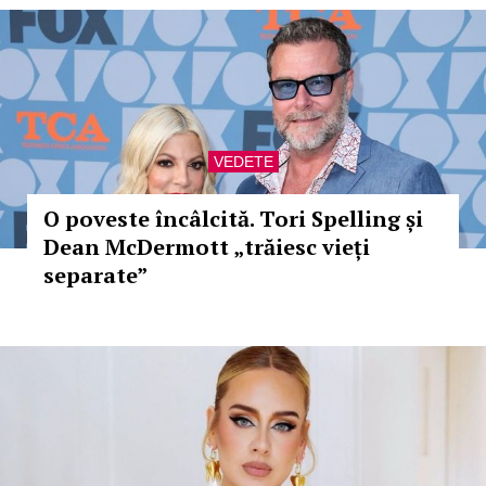
VEDETE
O poveste încâlcită. Tori Spelling și
Dean McDermott „trăiesc vieți
separate”