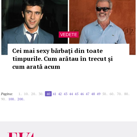
VEDETE
Cei mai sexy bărbați din toate
timpurile. Cum arătau în trecut și
cum arată acum
Pagina:
1..
10..
20..
30..
40
41
42
43
44
45
46
47
48
49
50..
60..
70..
80..
90..
100..
200..