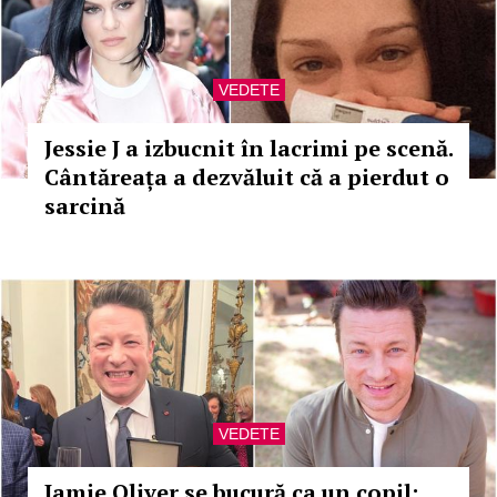
VEDETE
Jessie J a izbucnit în lacrimi pe scenă.
Cântăreața a dezvăluit că a pierdut o
sarcină
VEDETE
Jamie Oliver se bucură ca un copil: