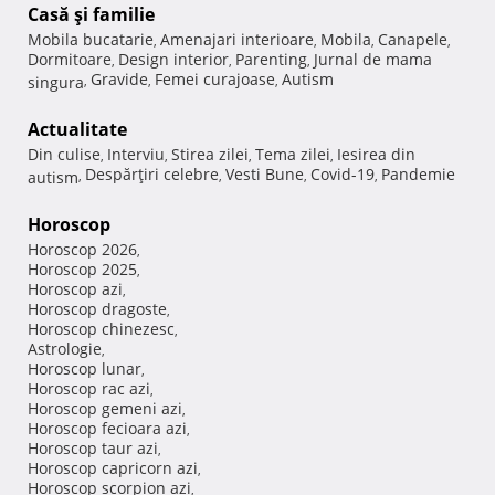
Casă şi familie
Mobila bucatarie
Amenajari interioare
Mobila
Canapele
,
,
,
,
Dormitoare
Design interior
Parenting
Jurnal de mama
,
,
,
Gravide
Femei curajoase
Autism
singura
,
,
,
Actualitate
Din culise
Interviu
Stirea zilei
Tema zilei
Iesirea din
,
,
,
,
Despărţiri celebre
Vesti Bune
Covid-19
Pandemie
autism
,
,
,
,
Horoscop
Horoscop 2026
,
Horoscop 2025
,
Horoscop azi
,
Horoscop dragoste
,
Horoscop chinezesc
,
Astrologie
,
Horoscop lunar
,
Horoscop rac azi
,
Horoscop gemeni azi
,
Horoscop fecioara azi
,
Horoscop taur azi
,
Horoscop capricorn azi
,
Horoscop scorpion azi
,