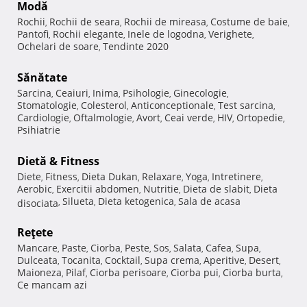
Modă
Rochii
Rochii de seara
Rochii de mireasa
Costume de baie
,
,
,
,
Pantofi
Rochii elegante
Inele de logodna
Verighete
,
,
,
,
Ochelari de soare
Tendinte 2020
,
Sănătate
Sarcina
Ceaiuri
Inima
Psihologie
Ginecologie
,
,
,
,
,
Stomatologie
Colesterol
Anticonceptionale
Test sarcina
,
,
,
,
Cardiologie
Oftalmologie
Avort
Ceai verde
HIV
Ortopedie
,
,
,
,
,
,
Psihiatrie
Dietă & Fitness
Diete
Fitness
Dieta Dukan
Relaxare
Yoga
Intretinere
,
,
,
,
,
,
Aerobic
Exercitii abdomen
Nutritie
Dieta de slabit
Dieta
,
,
,
,
Silueta
Dieta ketogenica
Sala de acasa
disociata
,
,
,
Reţete
Mancare
Paste
Ciorba
Peste
Sos
Salata
Cafea
Supa
,
,
,
,
,
,
,
,
Dulceata
Tocanita
Cocktail
Supa crema
Aperitive
Desert
,
,
,
,
,
,
Maioneza
Pilaf
Ciorba perisoare
Ciorba pui
Ciorba burta
,
,
,
,
,
Ce mancam azi