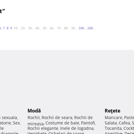
t”
6
7
8
9
10..
20..
30..
40..
50..
60..
70..
80..
90..
100..
200..
Modă
Reţete
a sexuala
Rochii
Rochii de seara
Rochii de
Mancare
Past
,
,
,
,
atorie
Sex
Costume de baie
Pantofi
Salata
Cafea
,
,
mireasa
,
,
,
,
,
ale
Rochii elegante
Inele de logodna
Tocanita
Cockt
,
,
,
e dragoste
Verighete
Ochelari de soare
Aperitive
Dese
,
,
,