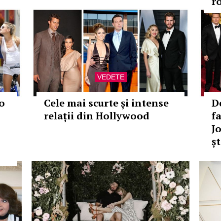
r
VEDETE
o
Cele mai scurte și intense
D
relații din Hollywood
f
Jo
șt