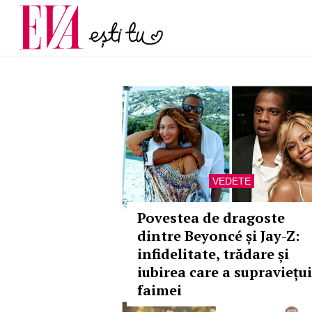
și 60 de ani. De ce te t
Carieră
pe măsură ce înaintez
Actualitate
VEDETE
Povestea de dragoste
dintre Beyoncé și Jay-Z:
infidelitate, trădare și
iubirea care a supraviețui
faimei