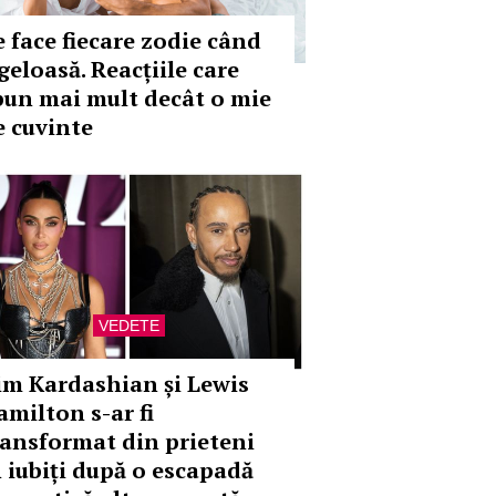
e face fiecare zodie când
geloasă. Reacțiile care
pun mai mult decât o mie
e cuvinte
VEDETE
im Kardashian și Lewis
amilton s-ar fi
ransformat din prieteni
n iubiți după o escapadă