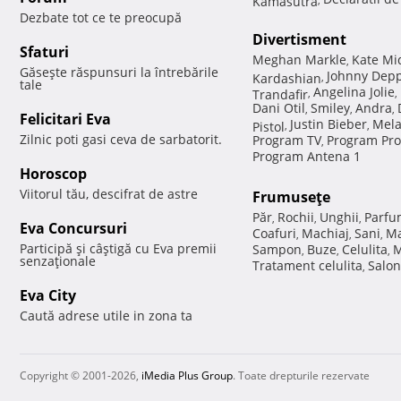
Dezbate tot ce te preocupă
Divertisment
Sfaturi
Meghan Markle
Kate Mi
,
Găseşte răspunsuri la întrebările
Johnny Dep
Kardashian
,
tale
Angelina Jolie
Trandafir
,
,
Dani Otil
Smiley
Andra
,
,
,
Felicitari Eva
Justin Bieber
Mela
Pistol
,
,
Zilnic poti gasi ceva de sarbatorit.
Program TV
Program Pro
,
Program Antena 1
Horoscop
Viitorul tău, descifrat de astre
Frumuseţe
Păr
Rochii
Unghii
Parfu
,
,
,
Eva Concursuri
Coafuri
Machiaj
Sani
Ma
,
,
,
Participă şi câştigă cu Eva premii
Sampon
Buze
Celulita
M
,
,
,
senzaţionale
Tratament celulita
Salon
,
Eva City
Caută adrese utile in zona ta
Copyright © 2001-2026,
iMedia Plus Group
. Toate drepturile rezervate