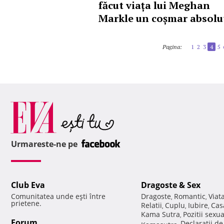
făcut viața lui Meghan
Markle un coșmar absolu
Pagina:
1
2
3
4
5
Urmareste-ne pe
Club Eva
Dragoste & Sex
Comunitatea unde eşti între
Dragoste
Romantic
Viat
,
,
prietene.
Relatii
Cuplu
Iubire
Cas
,
,
,
Kama Sutra
Pozitii sexu
,
Forum
Declaratii d
Kamasutra
,