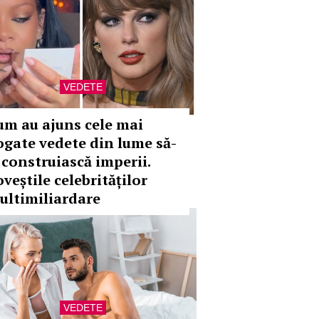
VEDETE
um au ajuns cele mai
ogate vedete din lume să-
i construiască imperii.
veștile celebrităților
ultimiliardare
VEDETE