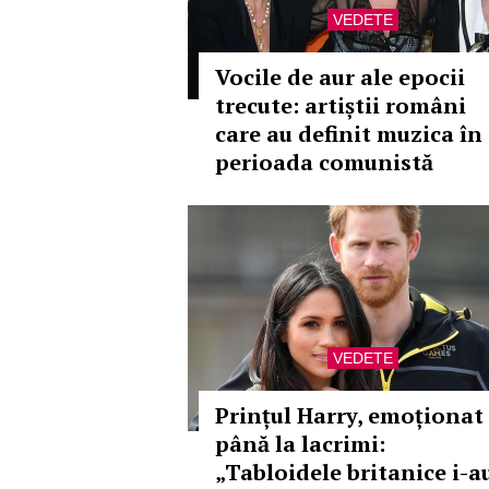
VEDETE
Vocile de aur ale epocii
trecute: artiștii români
care au definit muzica în
perioada comunistă
VEDETE
Prințul Harry, emoționat
până la lacrimi:
„Tabloidele britanice i-a