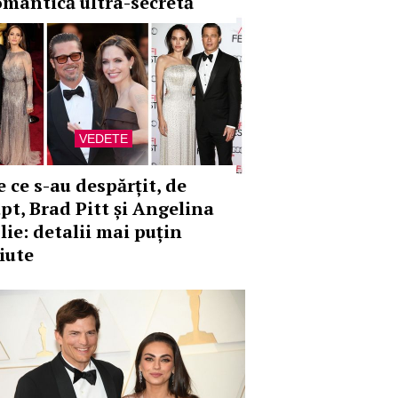
omantică ultra-secretă
VEDETE
e ce s-au despărțit, de
apt, Brad Pitt și Angelina
lie: detalii mai puțin
iute