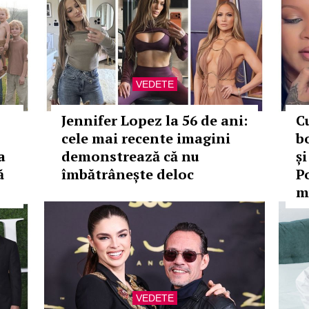
VEDETE
Jennifer Lopez la 56 de ani:
C
cele mai recente imagini
b
a
demonstrează că nu
ș
ă
îmbătrânește deloc
Po
m
VEDETE