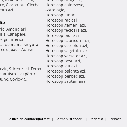
re
Ciorba pui
Ciorba
Horoscop chinezesc
,
,
,
am azi
Astrologie
,
Horoscop lunar
,
Horoscop rac azi
,
lie
Horoscop gemeni azi
,
rie
Amenajari
,
Horoscop fecioara azi
,
ila
Canapele
,
,
Horoscop taur azi
,
sign interior
,
Horoscop capricorn azi
,
nal de mama singura
,
Horoscop scorpion azi
,
 curajoase
Autism
,
Horoscop sagetator azi
,
Horoscop varsator azi
,
Horoscop pesti azi
,
Horoscop leu azi
,
rviu
Stirea zilei
Tema
,
,
Horoscop balanta azi
,
in autism
Despărţiri
,
Horoscop berbec azi
,
 Bune
Covid-19
,
,
Horoscop saptamanal
Politica de confidențialitate
|
Termeni si conditii
|
Redacţia
|
Contact