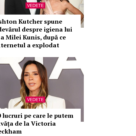
VEDETE
shton Kutcher spune
devărul despre igiena lui
 a Milei Kunis, după ce
nternetul a explodat
VEDETE
0 lucruri pe care le putem
nvăța de la Victoria
eckham