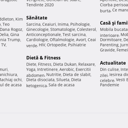
Tendinte 2020
Ciorba perisoa
Ce manc
burta
,
Sănătate
ddleton
Kim
,
Casă şi fami
p
Teo
Sarcina
Ceaiuri
Inima
Psihologie
,
,
,
,
,
Dana Rogoz
Ginecologie
Stomatologie
Colesterol
Mobila bucata
,
,
,
,
Delia
Gina
Anticonceptionale
Test sarcina
Mob
,
,
,
interioare
,
nia Trump
Cardiologie
Oftalmologie
Avort
Ceai
Dormitoare
De
,
,
,
,
,
 TV
HIV
Ortopedie
Psihiatrie
Parenting
Jur
,
verde
,
,
,
,
Gravide
Femei
,
Dietă & Fitness
Actualitate
Diete
Fitness
Dieta Dukan
Relaxare
,
,
,
,
muri
Yoga
Intretinere
Aerobic
Exercitii
Din culise
Inte
,
,
,
,
,
nichiura
Nutritie
Dieta de slabit
Iesirea d
,
abdomen
,
,
,
zilei
,
achiaj ochi
Dieta disociata
Silueta
Dieta
Vesti
,
,
,
celebre
,
ul de acasa
Sala de acasa
Pandemie
ketogenica
,