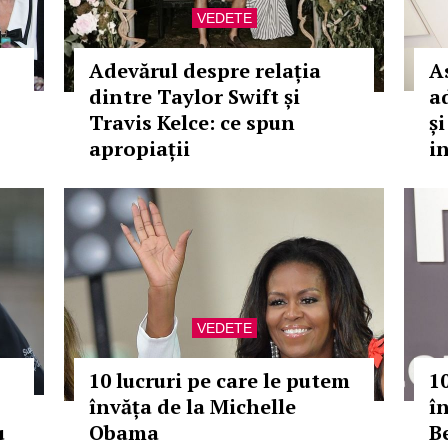
VEDETE
Adevărul despre relația
A
dintre Taylor Swift și
a
Travis Kelce: ce spun
și
apropiații
i
VEDETE
10 lucruri pe care le putem
1
învăța de la Michelle
î
u
Obama
B