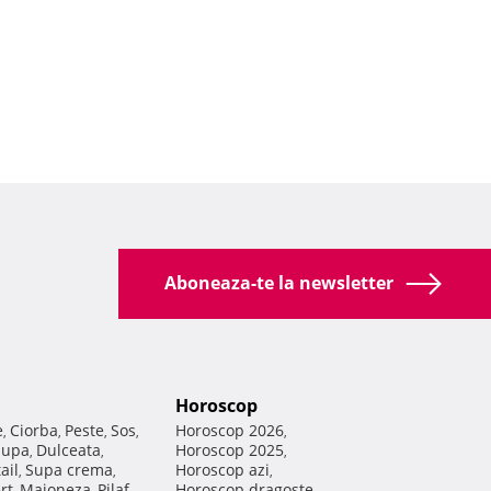
Aboneaza-te la newsletter
Horoscop
e
Ciorba
Peste
Sos
Horoscop 2026
,
,
,
,
,
Supa
Dulceata
Horoscop 2025
,
,
,
ail
Supa crema
Horoscop azi
,
,
,
rt
Maioneza
Pilaf
Horoscop dragoste
,
,
,
,