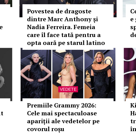
Povestea de dragoste
C
dintre Marc Anthony și
e 
e
Nadia Ferreira. Femeia
s
care îl face tată pentru a
d
opta oară pe starul latino
VEDETE
Premiile Grammy 2026:
K
at
Cele mai spectaculoase
H
apariții ale vedetelor pe
t
covorul roșu
î