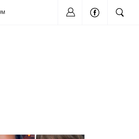
Nu ai cont?
Inregistreaza-
UM