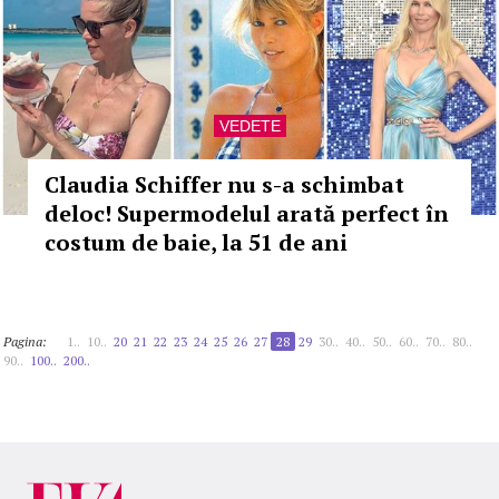
VEDETE
Claudia Schiffer nu s-a schimbat
deloc! Supermodelul arată perfect în
costum de baie, la 51 de ani
Pagina:
1..
10..
20
21
22
23
24
25
26
27
28
29
30..
40..
50..
60..
70..
80..
90..
100..
200..