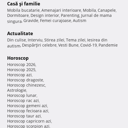
Casă şi familie
Mobila bucatarie
Amenajari interioare
Mobila
Canapele
,
,
,
,
Dormitoare
Design interior
Parenting
Jurnal de mama
,
,
,
Gravide
Femei curajoase
Autism
singura
,
,
,
Actualitate
Din culise
Interviu
Stirea zilei
Tema zilei
Iesirea din
,
,
,
,
Despărţiri celebre
Vesti Bune
Covid-19
Pandemie
autism
,
,
,
,
Horoscop
Horoscop 2026
,
Horoscop 2025
,
Horoscop azi
,
Horoscop dragoste
,
Horoscop chinezesc
,
Astrologie
,
Horoscop lunar
,
Horoscop rac azi
,
Horoscop gemeni azi
,
Horoscop fecioara azi
,
Horoscop taur azi
,
Horoscop capricorn azi
,
Horoscop scorpion azi
,