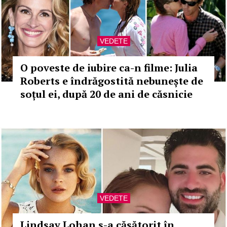
VEDETE
O poveste de iubire ca-n filme: Julia
Roberts e îndrăgostită nebunește de
soțul ei, după 20 de ani de căsnicie
VEDETE
Lindsay Lohan s-a căsătorit în