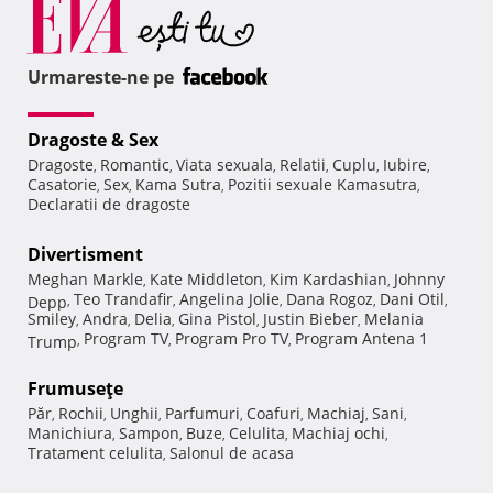
Urmareste-ne pe
Dragoste & Sex
Dragoste
Romantic
Viata sexuala
Relatii
Cuplu
Iubire
,
,
,
,
,
,
Casatorie
Sex
Kama Sutra
Pozitii sexuale Kamasutra
,
,
,
,
Declaratii de dragoste
Divertisment
Meghan Markle
Kate Middleton
Kim Kardashian
Johnny
,
,
,
Teo Trandafir
Angelina Jolie
Dana Rogoz
Dani Otil
Depp
,
,
,
,
,
Smiley
Andra
Delia
Gina Pistol
Justin Bieber
Melania
,
,
,
,
,
Program TV
Program Pro TV
Program Antena 1
Trump
,
,
,
Frumuseţe
Păr
Rochii
Unghii
Parfumuri
Coafuri
Machiaj
Sani
,
,
,
,
,
,
,
Manichiura
Sampon
Buze
Celulita
Machiaj ochi
,
,
,
,
,
Tratament celulita
Salonul de acasa
,