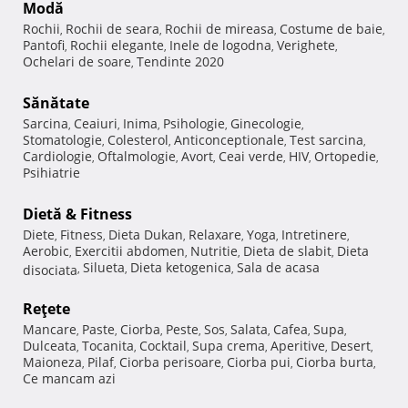
Modă
Rochii
Rochii de seara
Rochii de mireasa
Costume de baie
,
,
,
,
Pantofi
Rochii elegante
Inele de logodna
Verighete
,
,
,
,
Ochelari de soare
Tendinte 2020
,
Sănătate
Sarcina
Ceaiuri
Inima
Psihologie
Ginecologie
,
,
,
,
,
Stomatologie
Colesterol
Anticonceptionale
Test sarcina
,
,
,
,
Cardiologie
Oftalmologie
Avort
Ceai verde
HIV
Ortopedie
,
,
,
,
,
,
Psihiatrie
Dietă & Fitness
Diete
Fitness
Dieta Dukan
Relaxare
Yoga
Intretinere
,
,
,
,
,
,
Aerobic
Exercitii abdomen
Nutritie
Dieta de slabit
Dieta
,
,
,
,
Silueta
Dieta ketogenica
Sala de acasa
disociata
,
,
,
Reţete
Mancare
Paste
Ciorba
Peste
Sos
Salata
Cafea
Supa
,
,
,
,
,
,
,
,
Dulceata
Tocanita
Cocktail
Supa crema
Aperitive
Desert
,
,
,
,
,
,
Maioneza
Pilaf
Ciorba perisoare
Ciorba pui
Ciorba burta
,
,
,
,
,
Ce mancam azi