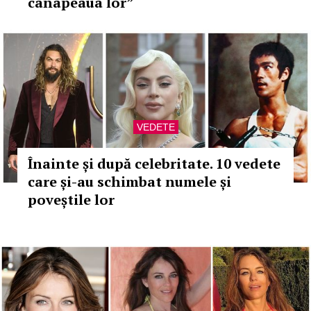
canapeaua lor”
VEDETE
Înainte și după celebritate. 10 vedete
care și-au schimbat numele și
poveștile lor