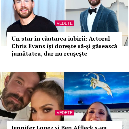
VEDETE
Un star în căutarea iubirii: Actorul
Chris Evans își dorește să-și găsească
jumătatea, dar nu reușește
VEDETE
Jennifer Lopez și Ben Affleck s-au