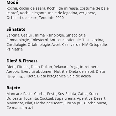
Modă
Rochii
Rochii de seara
Rochii de mireasa
Costume de baie
,
,
,
,
Pantofi
Rochii elegante
Inele de logodna
Verighete
,
,
,
,
Ochelari de soare
Tendinte 2020
,
Sănătate
Sarcina
Ceaiuri
Inima
Psihologie
Ginecologie
,
,
,
,
,
Stomatologie
Colesterol
Anticonceptionale
Test sarcina
,
,
,
,
Cardiologie
Oftalmologie
Avort
Ceai verde
HIV
Ortopedie
,
,
,
,
,
,
Psihiatrie
Dietă & Fitness
Diete
Fitness
Dieta Dukan
Relaxare
Yoga
Intretinere
,
,
,
,
,
,
Aerobic
Exercitii abdomen
Nutritie
Dieta de slabit
Dieta
,
,
,
,
Silueta
Dieta ketogenica
Sala de acasa
disociata
,
,
,
Reţete
Mancare
Paste
Ciorba
Peste
Sos
Salata
Cafea
Supa
,
,
,
,
,
,
,
,
Dulceata
Tocanita
Cocktail
Supa crema
Aperitive
Desert
,
,
,
,
,
,
Maioneza
Pilaf
Ciorba perisoare
Ciorba pui
Ciorba burta
,
,
,
,
,
Ce mancam azi