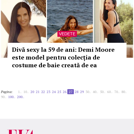
VEDETE
Divă sexy la 59 de ani: Demi Moore
este model pentru colecția de
costume de baie creată de ea
Pagina:
1..
10..
20
21
22
23
24
25
26
27
28
29
30..
40..
50..
60..
70..
80..
90..
100..
200..