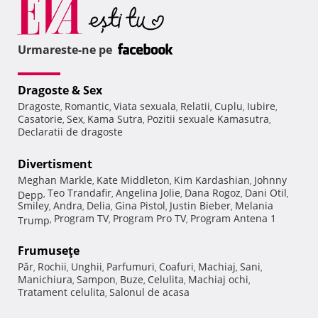
Urmareste-ne pe
Dragoste & Sex
Dragoste
Romantic
Viata sexuala
Relatii
Cuplu
Iubire
,
,
,
,
,
,
Casatorie
Sex
Kama Sutra
Pozitii sexuale Kamasutra
,
,
,
,
Declaratii de dragoste
Divertisment
Meghan Markle
Kate Middleton
Kim Kardashian
Johnny
,
,
,
Teo Trandafir
Angelina Jolie
Dana Rogoz
Dani Otil
Depp
,
,
,
,
,
Smiley
Andra
Delia
Gina Pistol
Justin Bieber
Melania
,
,
,
,
,
Program TV
Program Pro TV
Program Antena 1
Trump
,
,
,
Frumuseţe
Păr
Rochii
Unghii
Parfumuri
Coafuri
Machiaj
Sani
,
,
,
,
,
,
,
Manichiura
Sampon
Buze
Celulita
Machiaj ochi
,
,
,
,
,
Tratament celulita
Salonul de acasa
,