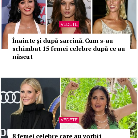
VEDETE
Înainte și după sarcină. Cum s-au
schimbat 15 femei celebre după ce au
născut
VEDETE
8 femei celebre care au vorbit