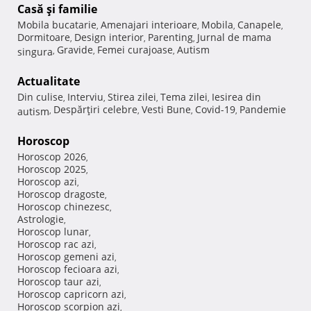
Casă şi familie
Mobila bucatarie
Amenajari interioare
Mobila
Canapele
,
,
,
,
Dormitoare
Design interior
Parenting
Jurnal de mama
,
,
,
Gravide
Femei curajoase
Autism
singura
,
,
,
Actualitate
Din culise
Interviu
Stirea zilei
Tema zilei
Iesirea din
,
,
,
,
Despărţiri celebre
Vesti Bune
Covid-19
Pandemie
autism
,
,
,
,
Horoscop
Horoscop 2026
,
Horoscop 2025
,
Horoscop azi
,
Horoscop dragoste
,
Horoscop chinezesc
,
Astrologie
,
Horoscop lunar
,
Horoscop rac azi
,
Horoscop gemeni azi
,
Horoscop fecioara azi
,
Horoscop taur azi
,
Horoscop capricorn azi
,
Horoscop scorpion azi
,