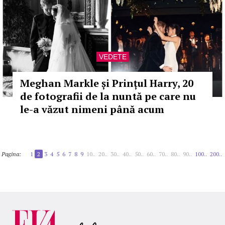
VEDETE
Meghan Markle și Prințul Harry, 20
de fotografii de la nuntă pe care nu
le-a văzut nimeni până acum
Pagina:
1
2
3
4
5
6
7
8
9
10..
20..
30..
40..
50..
60..
70..
80..
90..
100..
200..