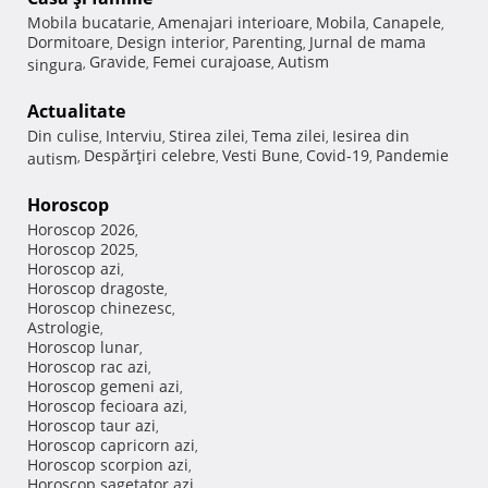
Mobila bucatarie
Amenajari interioare
Mobila
Canapele
,
,
,
,
Dormitoare
Design interior
Parenting
Jurnal de mama
,
,
,
Gravide
Femei curajoase
Autism
singura
,
,
,
Actualitate
Din culise
Interviu
Stirea zilei
Tema zilei
Iesirea din
,
,
,
,
Despărţiri celebre
Vesti Bune
Covid-19
Pandemie
autism
,
,
,
,
Horoscop
Horoscop 2026
,
Horoscop 2025
,
Horoscop azi
,
Horoscop dragoste
,
Horoscop chinezesc
,
Astrologie
,
Horoscop lunar
,
Horoscop rac azi
,
Horoscop gemeni azi
,
Horoscop fecioara azi
,
Horoscop taur azi
,
Horoscop capricorn azi
,
Horoscop scorpion azi
,
Horoscop sagetator azi
,