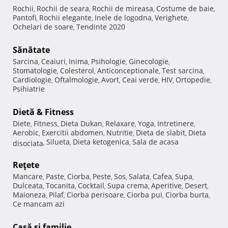
Rochii
Rochii de seara
Rochii de mireasa
Costume de baie
,
,
,
,
Pantofi
Rochii elegante
Inele de logodna
Verighete
,
,
,
,
Ochelari de soare
Tendinte 2020
,
Sănătate
Sarcina
Ceaiuri
Inima
Psihologie
Ginecologie
,
,
,
,
,
Stomatologie
Colesterol
Anticonceptionale
Test sarcina
,
,
,
,
Cardiologie
Oftalmologie
Avort
Ceai verde
HIV
Ortopedie
,
,
,
,
,
,
Psihiatrie
Dietă & Fitness
Diete
Fitness
Dieta Dukan
Relaxare
Yoga
Intretinere
,
,
,
,
,
,
Aerobic
Exercitii abdomen
Nutritie
Dieta de slabit
Dieta
,
,
,
,
Silueta
Dieta ketogenica
Sala de acasa
disociata
,
,
,
Reţete
Mancare
Paste
Ciorba
Peste
Sos
Salata
Cafea
Supa
,
,
,
,
,
,
,
,
Dulceata
Tocanita
Cocktail
Supa crema
Aperitive
Desert
,
,
,
,
,
,
Maioneza
Pilaf
Ciorba perisoare
Ciorba pui
Ciorba burta
,
,
,
,
,
Ce mancam azi
Casă şi familie