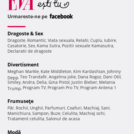
Urmareste-ne pe
Dragoste & Sex
Dragoste
Romantic
Viata sexuala
Relatii
Cuplu
Iubire
,
,
,
,
,
,
Casatorie
Sex
Kama Sutra
Pozitii sexuale Kamasutra
,
,
,
,
Declaratii de dragoste
Divertisment
Meghan Markle
Kate Middleton
Kim Kardashian
Johnny
,
,
,
Teo Trandafir
Angelina Jolie
Dana Rogoz
Dani Otil
Depp
,
,
,
,
,
Smiley
Andra
Delia
Gina Pistol
Justin Bieber
Melania
,
,
,
,
,
Program TV
Program Pro TV
Program Antena 1
Trump
,
,
,
Frumuseţe
Păr
Rochii
Unghii
Parfumuri
Coafuri
Machiaj
Sani
,
,
,
,
,
,
,
Manichiura
Sampon
Buze
Celulita
Machiaj ochi
,
,
,
,
,
Tratament celulita
Salonul de acasa
,
Modă