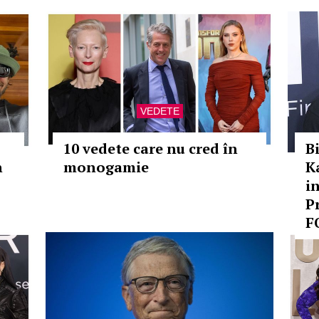
VEDETE
10 vedete care nu cred în
B
n
monogamie
K
i
P
F