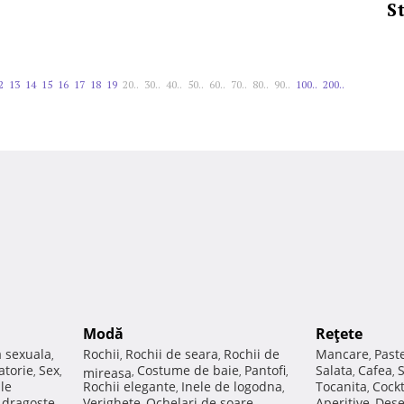
S
2
13
14
15
16
17
18
19
20..
30..
40..
50..
60..
70..
80..
90..
100..
200..
Modă
Reţete
a sexuala
Rochii
Rochii de seara
Rochii de
Mancare
Past
,
,
,
,
atorie
Sex
Costume de baie
Pantofi
Salata
Cafea
,
,
mireasa
,
,
,
,
,
ale
Rochii elegante
Inele de logodna
Tocanita
Cockt
,
,
,
e dragoste
Verighete
Ochelari de soare
Aperitive
Dese
,
,
,