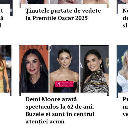
ut
Ținutele purtate de vedete
N
pă
la Premiile Oscar 2025
d
d
s
VEDETE
Demi Moore arată
P
spectaculos la 62 de ani.
m
Buzele ei sunt în centrul
v
atenției acum