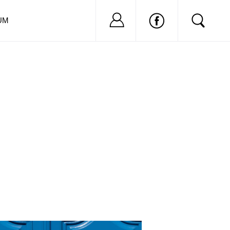
Nu ai cont?
Inregistreaza-
UM