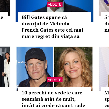
VEDETE
te
Bill Gates spune că
5
divorțul de Melinda
d
French Gates este cel mai
n
mare regret din viața sa
VEDETE
10 perechi de vedete care
M
seamănă atât de mult,
s
încât ai crede că sunt rude
c