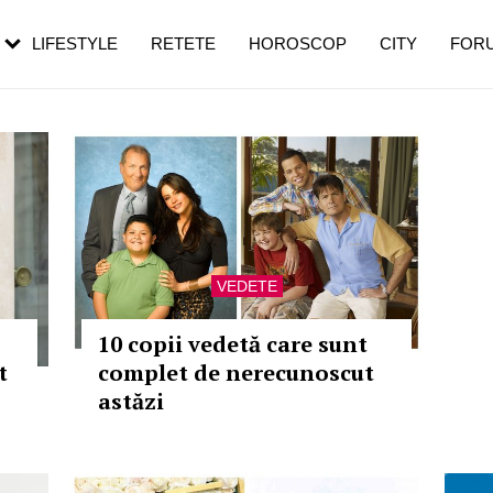
rezești mai des
Cât durează, cum te pregătești și cât
i în vârstă
de dureroasă este investigația
LIFESTYLE
RETETE
HOROSCOP
CITY
FOR
VEDETE
10 copii vedetă care sunt
t
complet de nerecunoscut
astăzi