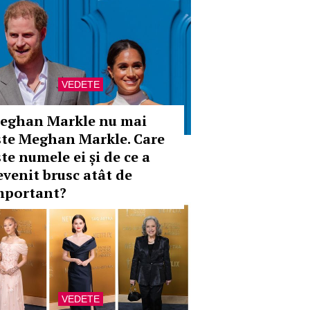
VEDETE
eghan Markle nu mai
ste Meghan Markle. Care
te numele ei și de ce a
evenit brusc atât de
mportant?
VEDETE