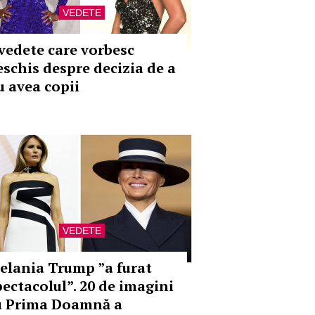
VEDETE
 vedete care vorbesc
eschis despre decizia de a
u avea copii
VEDETE
elania Trump ”a furat
pectacolul”. 20 de imagini
u Prima Doamnă a