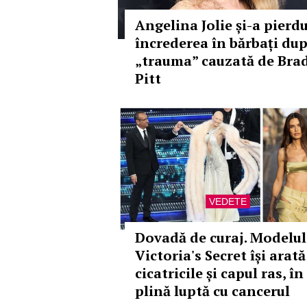
Angelina Jolie și-a pierd
încrederea în bărbați du
„trauma” cauzată de Bra
Pitt
VEDETE
Dovadă de curaj. Modelul
Victoria's Secret își arată
cicatricile și capul ras, în
plină luptă cu cancerul