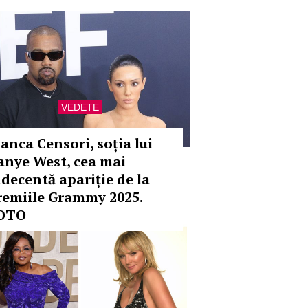
VEDETE
ianca Censori, soția lui
anye West, cea mai
ndecentă apariție de la
remiile Grammy 2025.
OTO