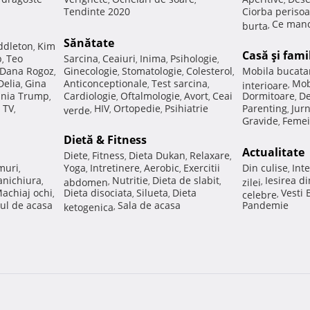
Tendinte 2020
Ciorba perisoa
Ce manc
burta
,
Sănătate
ddleton
Kim
,
Casă şi fami
p
Teo
Sarcina
Ceaiuri
Inima
Psihologie
,
,
,
,
,
Dana Rogoz
Ginecologie
Stomatologie
Colesterol
Mobila bucata
,
,
,
,
Delia
Gina
Anticonceptionale
Test sarcina
Mob
,
,
,
interioare
,
nia Trump
Cardiologie
Oftalmologie
Avort
Ceai
Dormitoare
De
,
,
,
,
,
 TV
HIV
Ortopedie
Psihiatrie
Parenting
Jur
,
verde
,
,
,
,
Gravide
Femei
,
Dietă & Fitness
Actualitate
Diete
Fitness
Dieta Dukan
Relaxare
,
,
,
,
muri
Yoga
Intretinere
Aerobic
Exercitii
Din culise
Inte
,
,
,
,
,
nichiura
Nutritie
Dieta de slabit
Iesirea d
,
abdomen
,
,
,
zilei
,
achiaj ochi
Dieta disociata
Silueta
Dieta
Vesti
,
,
,
celebre
,
ul de acasa
Sala de acasa
Pandemie
ketogenica
,