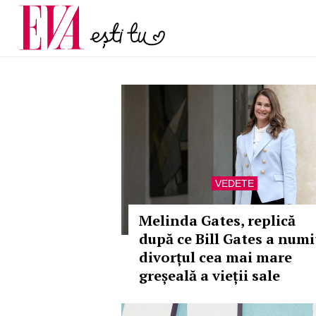
și 60 de ani. De ce te t
Carieră
pe măsură ce înaintez
Actualitate
VEDETE
Melinda Gates, replică
după ce Bill Gates a numi
divorțul cea mai mare
greșeală a vieții sale