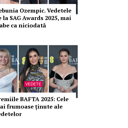
ebunia Ozempic. Vedetele
e la SAG Awards 2025, mai
labe ca niciodată
VEDETE
remiile BAFTA 2025: Cele
ai frumoase ținute ale
edetelor