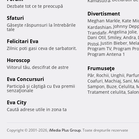
Dezbate tot ce te preocupă
Divertisment
Sfaturi
Meghan Markle
Kate Mi
,
Găseşte răspunsuri la întrebările
Johnny Dep
Kardashian
,
tale
Angelina Jolie
Trandafir
,
,
Dani Otil
Smiley
Andra
,
,
,
Felicitari Eva
Justin Bieber
Mela
Pistol
,
,
Zilnic poti gasi ceva de sarbatorit.
Program TV
Program Pro
,
Program Antena 1
Horoscop
Viitorul tău, descifrat de astre
Frumuseţe
Păr
Rochii
Unghii
Parfu
,
,
,
Eva Concursuri
Coafuri
Machiaj
Sani
Ma
,
,
,
Participă şi câştigă cu Eva premii
Sampon
Buze
Celulita
M
,
,
,
senzaţionale
Tratament celulita
Salon
,
Eva City
Caută adrese utile in zona ta
Copyright © 2001-2026,
iMedia Plus Group
. Toate drepturile rezervate