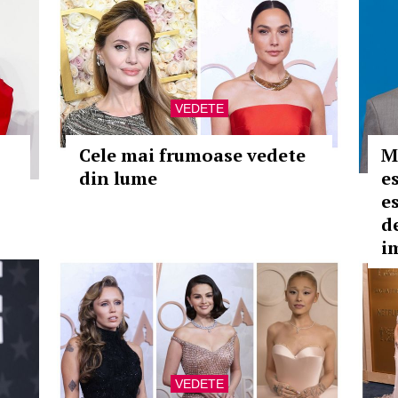
VEDETE
Cele mai frumoase vedete
M
din lume
e
es
d
i
VEDETE