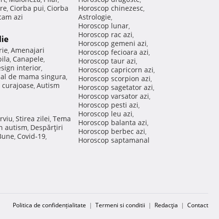
re
Ciorba pui
Ciorba
Horoscop chinezesc
,
,
,
am azi
Astrologie
,
Horoscop lunar
,
Horoscop rac azi
,
lie
Horoscop gemeni azi
,
rie
Amenajari
,
Horoscop fecioara azi
,
ila
Canapele
,
,
Horoscop taur azi
,
sign interior
,
Horoscop capricorn azi
,
nal de mama singura
,
Horoscop scorpion azi
,
 curajoase
Autism
,
Horoscop sagetator azi
,
Horoscop varsator azi
,
Horoscop pesti azi
,
Horoscop leu azi
,
rviu
Stirea zilei
Tema
,
,
Horoscop balanta azi
,
in autism
Despărţiri
,
Horoscop berbec azi
,
 Bune
Covid-19
,
,
Horoscop saptamanal
Politica de confidențialitate
|
Termeni si conditii
|
Redacţia
|
Contact