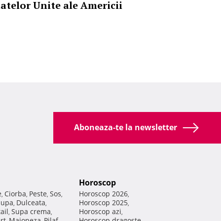
tatelor Unite ale Americii
Aboneaza-te la newsletter
Horoscop
e
Ciorba
Peste
Sos
Horoscop 2026
,
,
,
,
,
Supa
Dulceata
Horoscop 2025
,
,
,
ail
Supa crema
Horoscop azi
,
,
,
rt
Maioneza
Pilaf
Horoscop dragoste
,
,
,
,