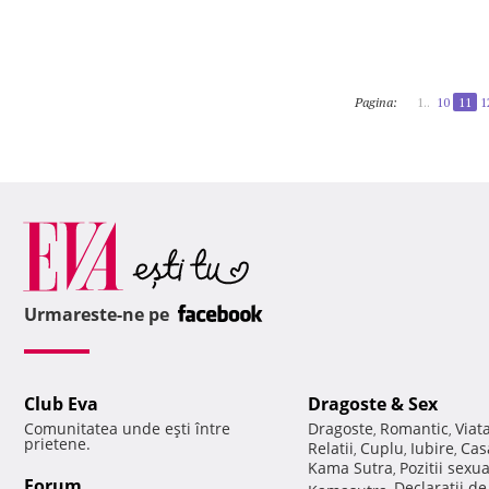
Pagina:
1..
10
11
1
Urmareste-ne pe
Club Eva
Dragoste & Sex
Comunitatea unde eşti între
Dragoste
Romantic
Viat
,
,
prietene.
Relatii
Cuplu
Iubire
Cas
,
,
,
Kama Sutra
Pozitii sexu
,
Forum
Declaratii d
Kamasutra
,