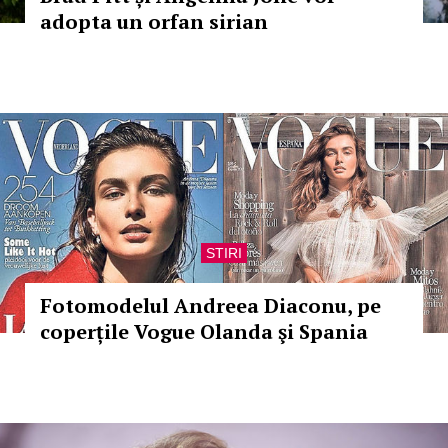
adopta un orfan sirian
STIRI
Fotomodelul Andreea Diaconu, pe
coperțile Vogue Olanda şi Spania