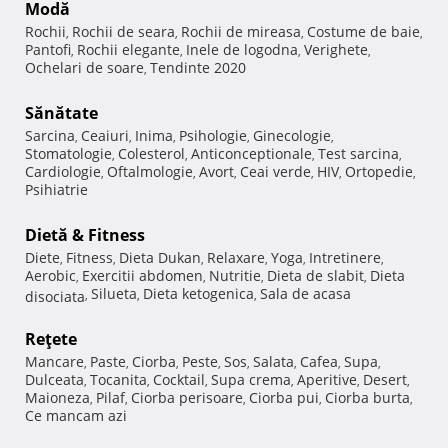
Modă
Rochii
Rochii de seara
Rochii de mireasa
Costume de baie
,
,
,
,
Pantofi
Rochii elegante
Inele de logodna
Verighete
,
,
,
,
Ochelari de soare
Tendinte 2020
,
Sănătate
Sarcina
Ceaiuri
Inima
Psihologie
Ginecologie
,
,
,
,
,
Stomatologie
Colesterol
Anticonceptionale
Test sarcina
,
,
,
,
Cardiologie
Oftalmologie
Avort
Ceai verde
HIV
Ortopedie
,
,
,
,
,
,
Psihiatrie
Dietă & Fitness
Diete
Fitness
Dieta Dukan
Relaxare
Yoga
Intretinere
,
,
,
,
,
,
Aerobic
Exercitii abdomen
Nutritie
Dieta de slabit
Dieta
,
,
,
,
Silueta
Dieta ketogenica
Sala de acasa
disociata
,
,
,
Reţete
Mancare
Paste
Ciorba
Peste
Sos
Salata
Cafea
Supa
,
,
,
,
,
,
,
,
Dulceata
Tocanita
Cocktail
Supa crema
Aperitive
Desert
,
,
,
,
,
,
Maioneza
Pilaf
Ciorba perisoare
Ciorba pui
Ciorba burta
,
,
,
,
,
Ce mancam azi