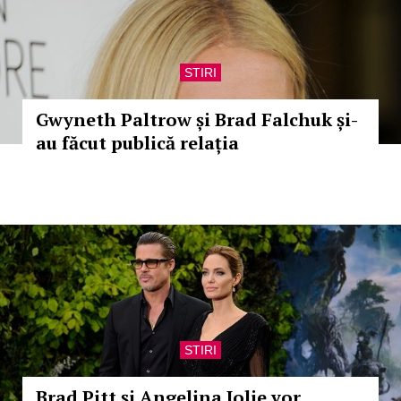
STIRI
Gwyneth Paltrow și Brad Falchuk și-
au făcut publică relația
STIRI
Brad Pitt și Angelina Jolie vor