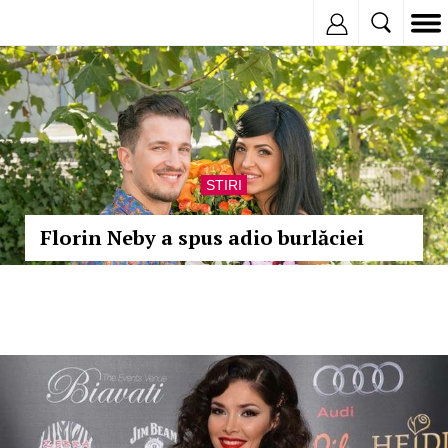
Inregistreaza
STIRI
Florin Neby a spus adio burlăciei