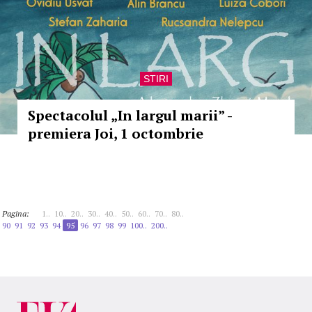
STIRI
Spectacolul „In largul marii” -
premiera Joi, 1 octombrie
Pagina:
1..
10..
20..
30..
40..
50..
60..
70..
80..
90
91
92
93
94
95
96
97
98
99
100..
200..