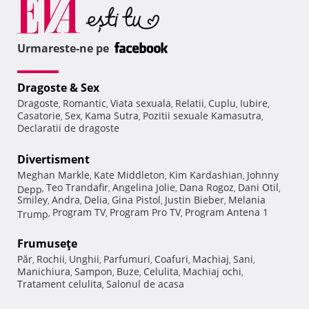
Urmareste-ne pe
Dragoste & Sex
Dragoste
Romantic
Viata sexuala
Relatii
Cuplu
Iubire
,
,
,
,
,
,
Casatorie
Sex
Kama Sutra
Pozitii sexuale Kamasutra
,
,
,
,
Declaratii de dragoste
Divertisment
Meghan Markle
Kate Middleton
Kim Kardashian
Johnny
,
,
,
Teo Trandafir
Angelina Jolie
Dana Rogoz
Dani Otil
Depp
,
,
,
,
,
Smiley
Andra
Delia
Gina Pistol
Justin Bieber
Melania
,
,
,
,
,
Program TV
Program Pro TV
Program Antena 1
Trump
,
,
,
Frumuseţe
Păr
Rochii
Unghii
Parfumuri
Coafuri
Machiaj
Sani
,
,
,
,
,
,
,
Manichiura
Sampon
Buze
Celulita
Machiaj ochi
,
,
,
,
,
Tratament celulita
Salonul de acasa
,