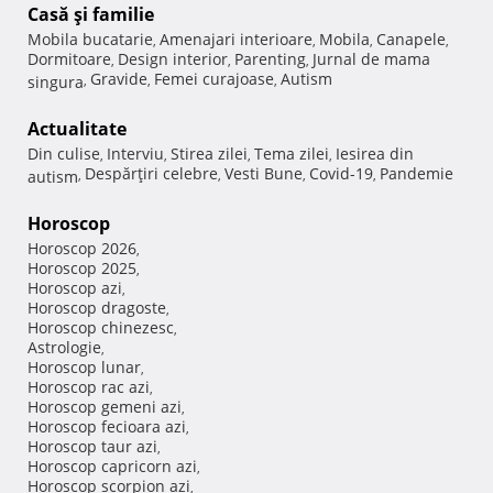
Casă şi familie
Mobila bucatarie
Amenajari interioare
Mobila
Canapele
,
,
,
,
Dormitoare
Design interior
Parenting
Jurnal de mama
,
,
,
Gravide
Femei curajoase
Autism
singura
,
,
,
Actualitate
Din culise
Interviu
Stirea zilei
Tema zilei
Iesirea din
,
,
,
,
Despărţiri celebre
Vesti Bune
Covid-19
Pandemie
autism
,
,
,
,
Horoscop
Horoscop 2026
,
Horoscop 2025
,
Horoscop azi
,
Horoscop dragoste
,
Horoscop chinezesc
,
Astrologie
,
Horoscop lunar
,
Horoscop rac azi
,
Horoscop gemeni azi
,
Horoscop fecioara azi
,
Horoscop taur azi
,
Horoscop capricorn azi
,
Horoscop scorpion azi
,