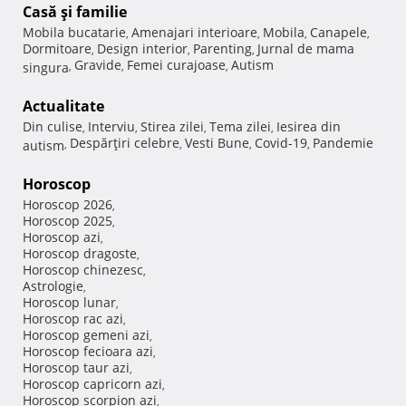
Casă şi familie
Mobila bucatarie
Amenajari interioare
Mobila
Canapele
,
,
,
,
Dormitoare
Design interior
Parenting
Jurnal de mama
,
,
,
Gravide
Femei curajoase
Autism
singura
,
,
,
Actualitate
Din culise
Interviu
Stirea zilei
Tema zilei
Iesirea din
,
,
,
,
Despărţiri celebre
Vesti Bune
Covid-19
Pandemie
autism
,
,
,
,
Horoscop
Horoscop 2026
,
Horoscop 2025
,
Horoscop azi
,
Horoscop dragoste
,
Horoscop chinezesc
,
Astrologie
,
Horoscop lunar
,
Horoscop rac azi
,
Horoscop gemeni azi
,
Horoscop fecioara azi
,
Horoscop taur azi
,
Horoscop capricorn azi
,
Horoscop scorpion azi
,