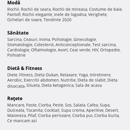
Modă
Rochii
Rochii de seara
Rochii de mireasa
Costume de baie
,
,
,
,
Pantofi
Rochii elegante
Inele de logodna
Verighete
,
,
,
,
Ochelari de soare
Tendinte 2020
,
Sănătate
Sarcina
Ceaiuri
Inima
Psihologie
Ginecologie
,
,
,
,
,
Stomatologie
Colesterol
Anticonceptionale
Test sarcina
,
,
,
,
Cardiologie
Oftalmologie
Avort
Ceai verde
HIV
Ortopedie
,
,
,
,
,
,
Psihiatrie
Dietă & Fitness
Diete
Fitness
Dieta Dukan
Relaxare
Yoga
Intretinere
,
,
,
,
,
,
Aerobic
Exercitii abdomen
Nutritie
Dieta de slabit
Dieta
,
,
,
,
Silueta
Dieta ketogenica
Sala de acasa
disociata
,
,
,
Reţete
Mancare
Paste
Ciorba
Peste
Sos
Salata
Cafea
Supa
,
,
,
,
,
,
,
,
Dulceata
Tocanita
Cocktail
Supa crema
Aperitive
Desert
,
,
,
,
,
,
Maioneza
Pilaf
Ciorba perisoare
Ciorba pui
Ciorba burta
,
,
,
,
,
Ce mancam azi