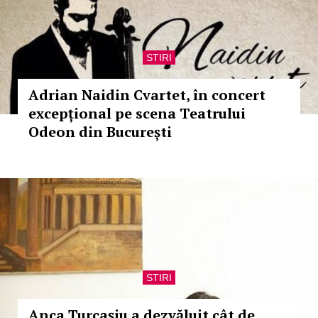
STIRI
Adrian Naidin Cvartet, în concert
excepțional pe scena Teatrului
Odeon din București
STIRI
Anca Ţurcaşiu a dezvăluit cât de