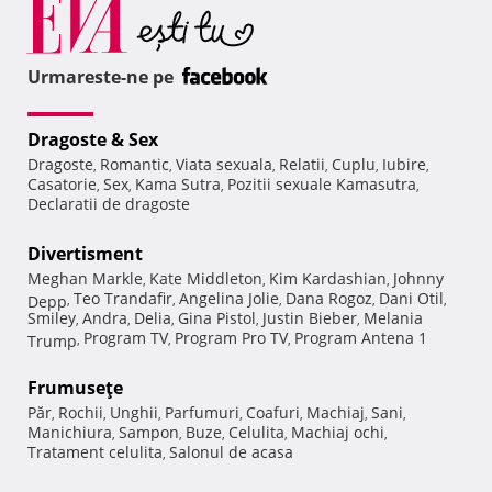
Urmareste-ne pe
Dragoste & Sex
Dragoste
Romantic
Viata sexuala
Relatii
Cuplu
Iubire
,
,
,
,
,
,
Casatorie
Sex
Kama Sutra
Pozitii sexuale Kamasutra
,
,
,
,
Declaratii de dragoste
Divertisment
Meghan Markle
Kate Middleton
Kim Kardashian
Johnny
,
,
,
Teo Trandafir
Angelina Jolie
Dana Rogoz
Dani Otil
Depp
,
,
,
,
,
Smiley
Andra
Delia
Gina Pistol
Justin Bieber
Melania
,
,
,
,
,
Program TV
Program Pro TV
Program Antena 1
Trump
,
,
,
Frumuseţe
Păr
Rochii
Unghii
Parfumuri
Coafuri
Machiaj
Sani
,
,
,
,
,
,
,
Manichiura
Sampon
Buze
Celulita
Machiaj ochi
,
,
,
,
,
Tratament celulita
Salonul de acasa
,