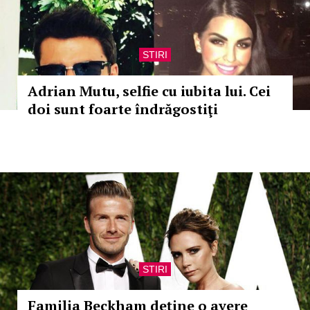
STIRI
Adrian Mutu, selfie cu iubita lui. Cei
doi sunt foarte îndrăgostiţi
STIRI
Familia Beckham deţine o avere