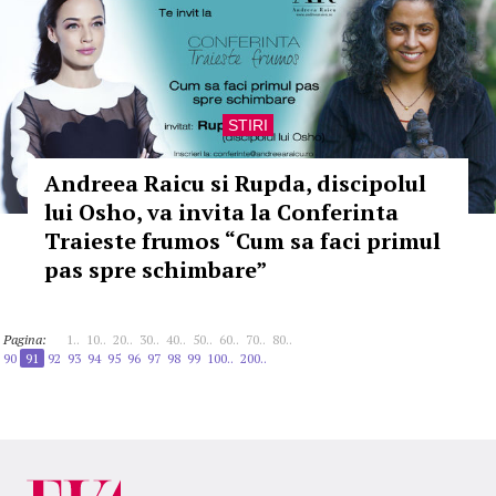
STIRI
Andreea Raicu si Rupda, discipolul
lui Osho, va invita la Conferinta
Traieste frumos “Cum sa faci primul
pas spre schimbare”
Pagina:
1..
10..
20..
30..
40..
50..
60..
70..
80..
90
91
92
93
94
95
96
97
98
99
100..
200..