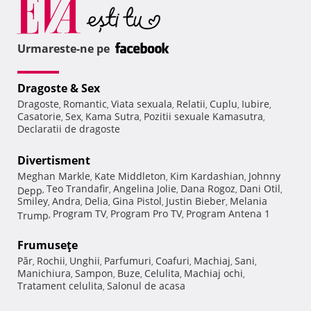
Urmareste-ne pe
Dragoste & Sex
Dragoste
Romantic
Viata sexuala
Relatii
Cuplu
Iubire
,
,
,
,
,
,
Casatorie
Sex
Kama Sutra
Pozitii sexuale Kamasutra
,
,
,
,
Declaratii de dragoste
Divertisment
Meghan Markle
Kate Middleton
Kim Kardashian
Johnny
,
,
,
Teo Trandafir
Angelina Jolie
Dana Rogoz
Dani Otil
Depp
,
,
,
,
,
Smiley
Andra
Delia
Gina Pistol
Justin Bieber
Melania
,
,
,
,
,
Program TV
Program Pro TV
Program Antena 1
Trump
,
,
,
Frumuseţe
Păr
Rochii
Unghii
Parfumuri
Coafuri
Machiaj
Sani
,
,
,
,
,
,
,
Manichiura
Sampon
Buze
Celulita
Machiaj ochi
,
,
,
,
,
Tratament celulita
Salonul de acasa
,