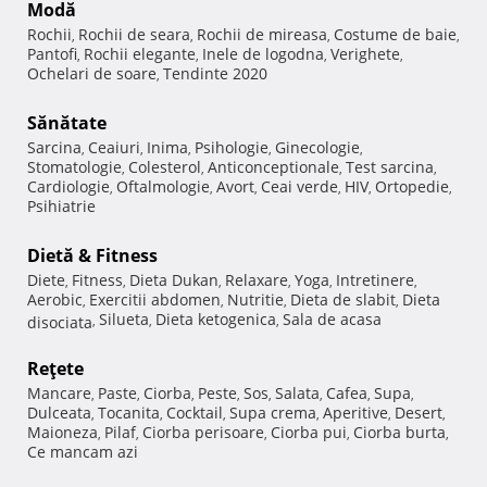
Modă
Rochii
Rochii de seara
Rochii de mireasa
Costume de baie
,
,
,
,
Pantofi
Rochii elegante
Inele de logodna
Verighete
,
,
,
,
Ochelari de soare
Tendinte 2020
,
Sănătate
Sarcina
Ceaiuri
Inima
Psihologie
Ginecologie
,
,
,
,
,
Stomatologie
Colesterol
Anticonceptionale
Test sarcina
,
,
,
,
Cardiologie
Oftalmologie
Avort
Ceai verde
HIV
Ortopedie
,
,
,
,
,
,
Psihiatrie
Dietă & Fitness
Diete
Fitness
Dieta Dukan
Relaxare
Yoga
Intretinere
,
,
,
,
,
,
Aerobic
Exercitii abdomen
Nutritie
Dieta de slabit
Dieta
,
,
,
,
Silueta
Dieta ketogenica
Sala de acasa
disociata
,
,
,
Reţete
Mancare
Paste
Ciorba
Peste
Sos
Salata
Cafea
Supa
,
,
,
,
,
,
,
,
Dulceata
Tocanita
Cocktail
Supa crema
Aperitive
Desert
,
,
,
,
,
,
Maioneza
Pilaf
Ciorba perisoare
Ciorba pui
Ciorba burta
,
,
,
,
,
Ce mancam azi