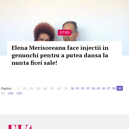
STIRI
Elena Merisoreanu face injectii in
genunchi pentru a putea dansa la
nunta ficei sale!
Pagina:
1..
10..
20..
30..
40..
50..
60..
70..
80
81
82
83
84
85
86
87
88
89
90..
100..
200..