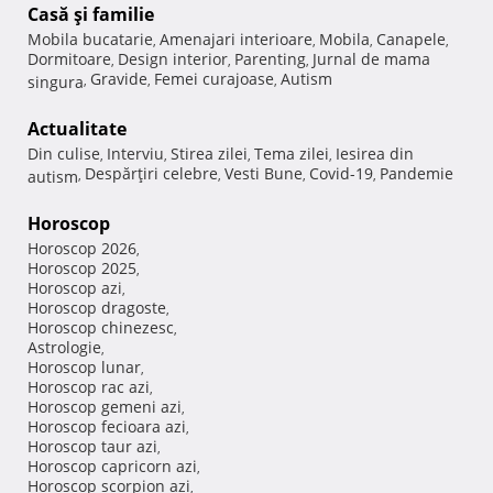
Casă şi familie
Mobila bucatarie
Amenajari interioare
Mobila
Canapele
,
,
,
,
Dormitoare
Design interior
Parenting
Jurnal de mama
,
,
,
Gravide
Femei curajoase
Autism
singura
,
,
,
Actualitate
Din culise
Interviu
Stirea zilei
Tema zilei
Iesirea din
,
,
,
,
Despărţiri celebre
Vesti Bune
Covid-19
Pandemie
autism
,
,
,
,
Horoscop
Horoscop 2026
,
Horoscop 2025
,
Horoscop azi
,
Horoscop dragoste
,
Horoscop chinezesc
,
Astrologie
,
Horoscop lunar
,
Horoscop rac azi
,
Horoscop gemeni azi
,
Horoscop fecioara azi
,
Horoscop taur azi
,
Horoscop capricorn azi
,
Horoscop scorpion azi
,