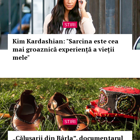
STIRI
Kim Kardashian: "Sarcina este cea
mai groaznică experiență a vieții
mele"
STIRI
„Căluşarii din Bârla”, documentarul