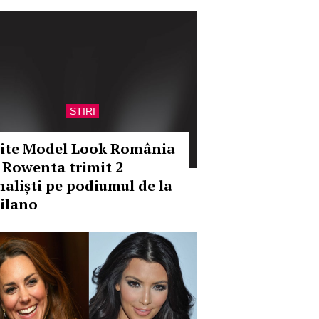
STIRI
lite Model Look România
i Rowenta trimit 2
inaliști pe podiumul de la
ilano