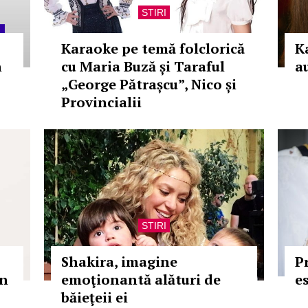
STIRI
Karaoke pe temă folclorică
K
n
cu Maria Buză și Taraful
a
„George Pătrașcu”, Nico și
Provincialii
STIRI
Shakira, imagine
P
în
emoţionantă alături de
e
băieţeii ei