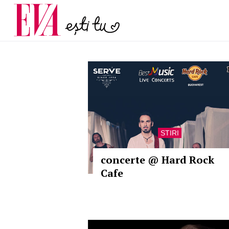
și 60 de ani. De ce te t
Carieră
pe măsură ce înaintez
Actualitate
STIRI
concerte @ Hard Rock
Cafe