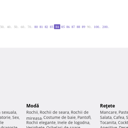
30..
40..
50..
60..
70..
80
81
82
83
84
85
86
87
88
89
90..
100..
200..
Modă
Reţete
a sexuala
Rochii
Rochii de seara
Rochii de
Mancare
Past
,
,
,
,
atorie
Sex
Costume de baie
Pantofi
Salata
Cafea
,
,
mireasa
,
,
,
,
,
ale
Rochii elegante
Inele de logodna
Tocanita
Cockt
,
,
,
e dragoste
Verighete
Ochelari de soare
Aperitive
Dese
,
,
,