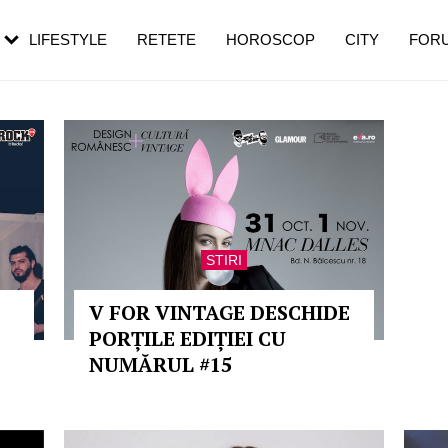
rezești mai des
Cât durează, cum te pregătești și cât
i în vârstă
de dureroasă este investigația
LIFESTYLE
RETETE
HOROSCOP
CITY
FOR
STIRI
V FOR VINTAGE DESCHIDE
PORȚILE EDIȚIEI CU
NUMĂRUL #15