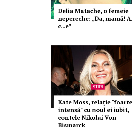
Delia Matache, o femeie
nepereche: „Da, mamă! 
c...e”
STIRI
Kate Moss, relaţie "foart
intensă" cu noul ei iubit,
contele Nikolai Von
Bismarck