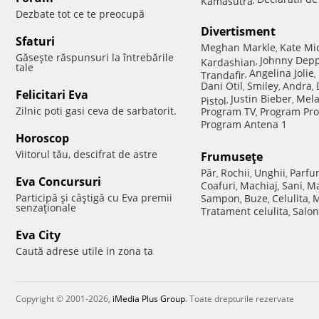
Dezbate tot ce te preocupă
Divertisment
Sfaturi
Meghan Markle
Kate Mi
,
Găseşte răspunsuri la întrebările
Johnny Dep
Kardashian
,
tale
Angelina Jolie
Trandafir
,
,
Dani Otil
Smiley
Andra
,
,
,
Felicitari Eva
Justin Bieber
Mela
Pistol
,
,
Zilnic poti gasi ceva de sarbatorit.
Program TV
Program Pro
,
Program Antena 1
Horoscop
Viitorul tău, descifrat de astre
Frumuseţe
Păr
Rochii
Unghii
Parfu
,
,
,
Eva Concursuri
Coafuri
Machiaj
Sani
Ma
,
,
,
Participă şi câştigă cu Eva premii
Sampon
Buze
Celulita
M
,
,
,
senzaţionale
Tratament celulita
Salon
,
Eva City
Caută adrese utile in zona ta
Copyright © 2001-2026,
iMedia Plus Group
. Toate drepturile rezervate