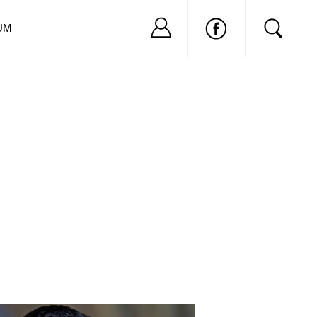
Nu ai cont?
Inregistreaza-
UM