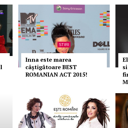
STIRI
Inna este marea
E
l
câștigătoare BEST
s
ROMANIAN ACT 2015!
f
M