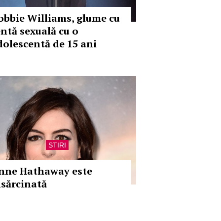
obbie Williams, glume cu
entă sexuală cu o
dolescentă de 15 ani
STIRI
nne Hathaway este
nsărcinată