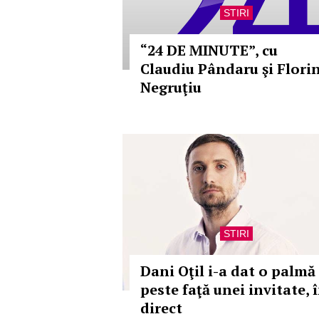
STIRI
“24 DE MINUTE”, cu
Claudiu Pândaru şi Flori
Negruţiu
STIRI
Dani Oţil i-a dat o palmă
peste faţă unei invitate, 
direct