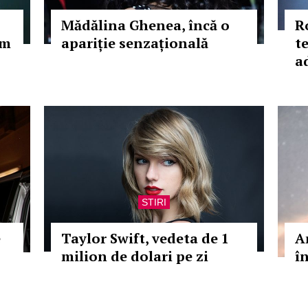
Mădălina Ghenea, încă o
R
Am
apariție senzațională
t
a
STIRI
e
Taylor Swift, vedeta de 1
A
milion de dolari pe zi
î