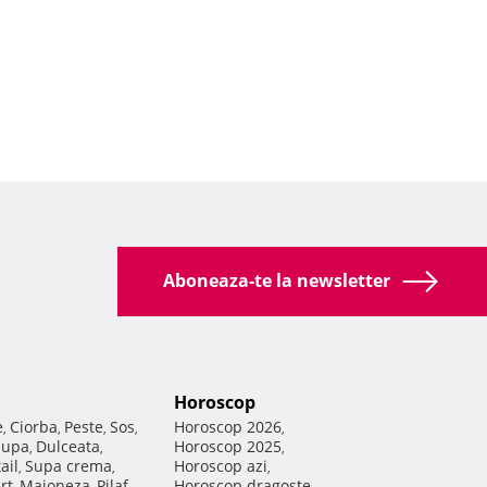
Aboneaza-te la newsletter
Horoscop
e
Ciorba
Peste
Sos
Horoscop 2026
,
,
,
,
,
Supa
Dulceata
Horoscop 2025
,
,
,
ail
Supa crema
Horoscop azi
,
,
,
rt
Maioneza
Pilaf
Horoscop dragoste
,
,
,
,