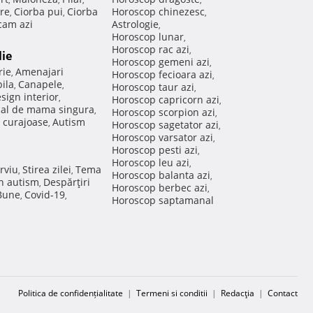
re
Ciorba pui
Ciorba
Horoscop chinezesc
,
,
,
am azi
Astrologie
,
Horoscop lunar
,
Horoscop rac azi
,
lie
Horoscop gemeni azi
,
rie
Amenajari
,
Horoscop fecioara azi
,
ila
Canapele
,
,
Horoscop taur azi
,
sign interior
,
Horoscop capricorn azi
,
nal de mama singura
,
Horoscop scorpion azi
,
 curajoase
Autism
,
Horoscop sagetator azi
,
Horoscop varsator azi
,
Horoscop pesti azi
,
Horoscop leu azi
,
rviu
Stirea zilei
Tema
,
,
Horoscop balanta azi
,
in autism
Despărţiri
,
Horoscop berbec azi
,
 Bune
Covid-19
,
,
Horoscop saptamanal
Politica de confidențialitate
|
Termeni si conditii
|
Redacţia
|
Contact