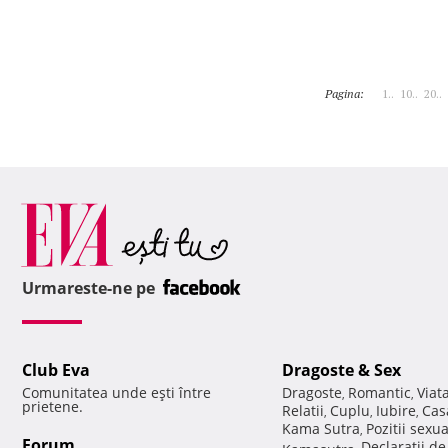
Pagina:
1..
10..
20..
Urmareste-ne pe
Club Eva
Dragoste & Sex
Comunitatea unde eşti între
Dragoste
Romantic
Viat
,
,
prietene.
Relatii
Cuplu
Iubire
Cas
,
,
,
Kama Sutra
Pozitii sexu
,
Forum
Declaratii d
Kamasutra
,