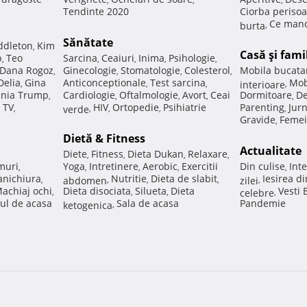
Tendinte 2020
Ciorba perisoa
Ce manc
burta
,
Sănătate
ddleton
Kim
,
Casă şi fami
p
Teo
Sarcina
Ceaiuri
Inima
Psihologie
,
,
,
,
,
Dana Rogoz
Ginecologie
Stomatologie
Colesterol
Mobila bucata
,
,
,
,
Delia
Gina
Anticonceptionale
Test sarcina
Mob
,
,
,
interioare
,
nia Trump
Cardiologie
Oftalmologie
Avort
Ceai
Dormitoare
De
,
,
,
,
,
 TV
HIV
Ortopedie
Psihiatrie
Parenting
Jur
,
verde
,
,
,
,
Gravide
Femei
,
Dietă & Fitness
Actualitate
Diete
Fitness
Dieta Dukan
Relaxare
,
,
,
,
muri
Yoga
Intretinere
Aerobic
Exercitii
Din culise
Inte
,
,
,
,
,
nichiura
Nutritie
Dieta de slabit
Iesirea d
,
abdomen
,
,
,
zilei
,
achiaj ochi
Dieta disociata
Silueta
Dieta
Vesti
,
,
,
celebre
,
ul de acasa
Sala de acasa
Pandemie
ketogenica
,