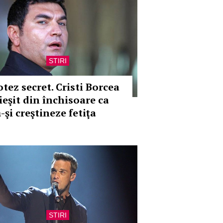
STIRI
otez secret. Cristi Borcea
 ieşit din închisoare ca
-şi creştineze fetiţa
STIRI