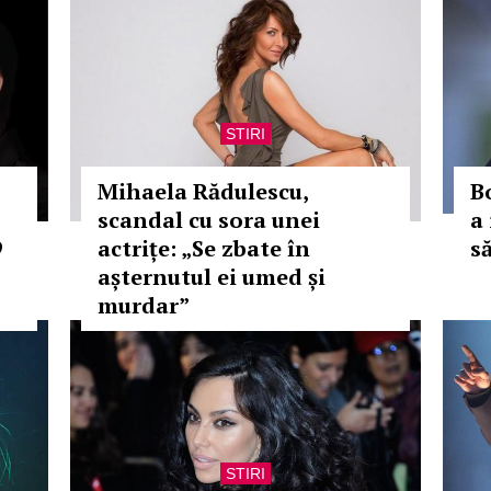
STIRI
Mihaela Rădulescu,
B
scandal cu sora unei
a
9
actrițe: „Se zbate în
să
așternutul ei umed și
murdar”
STIRI