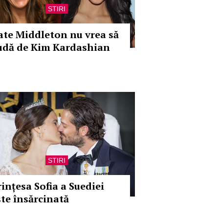
STIRI
ate Middleton nu vrea să
udă de Kim Kardashian
STIRI
rințesa Sofia a Suediei
ste însărcinată