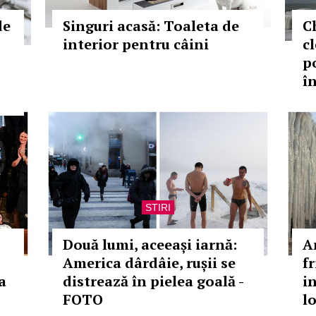
de
Singuri acasă: Toaleta de
C
interior pentru câini
c
p
î
STIRI
Două lumi, aceeași iarnă:
A
America dârdâie, rușii se
f
a
distrează în pielea goală -
i
FOTO
l