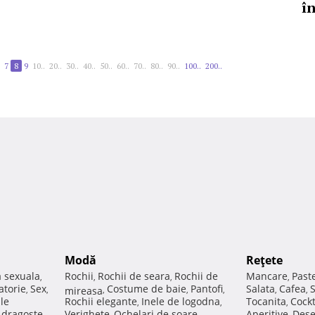
î
7
8
9
10..
20..
30..
40..
50..
60..
70..
80..
90..
100..
200..
Modă
Reţete
a sexuala
Rochii
Rochii de seara
Rochii de
Mancare
Past
,
,
,
,
atorie
Sex
Costume de baie
Pantofi
Salata
Cafea
,
,
mireasa
,
,
,
,
,
ale
Rochii elegante
Inele de logodna
Tocanita
Cockt
,
,
,
e dragoste
Verighete
Ochelari de soare
Aperitive
Dese
,
,
,