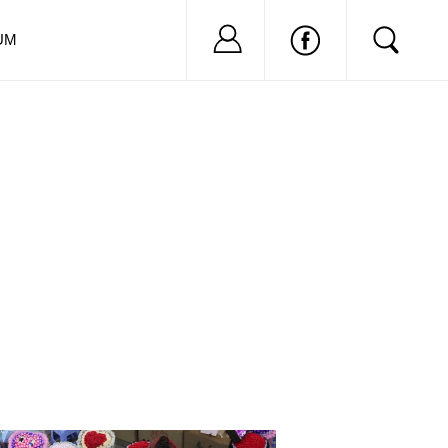
Nu ai cont?
Inregistreaza-
UM