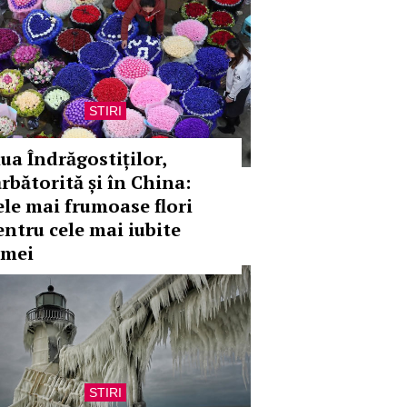
STIRI
iua Îndrăgostiților,
ărbătorită și în China:
ele mai frumoase flori
entru cele mai iubite
emei
STIRI