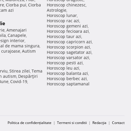
re
Ciorba pui
Ciorba
Horoscop chinezesc
,
,
,
am azi
Astrologie
,
Horoscop lunar
,
Horoscop rac azi
,
lie
Horoscop gemeni azi
,
rie
Amenajari
,
Horoscop fecioara azi
,
ila
Canapele
,
,
Horoscop taur azi
,
sign interior
,
Horoscop capricorn azi
,
nal de mama singura
,
Horoscop scorpion azi
,
 curajoase
Autism
,
Horoscop sagetator azi
,
Horoscop varsator azi
,
Horoscop pesti azi
,
Horoscop leu azi
,
rviu
Stirea zilei
Tema
,
,
Horoscop balanta azi
,
in autism
Despărţiri
,
Horoscop berbec azi
,
 Bune
Covid-19
,
,
Horoscop saptamanal
Politica de confidențialitate
|
Termeni si conditii
|
Redacţia
|
Contact