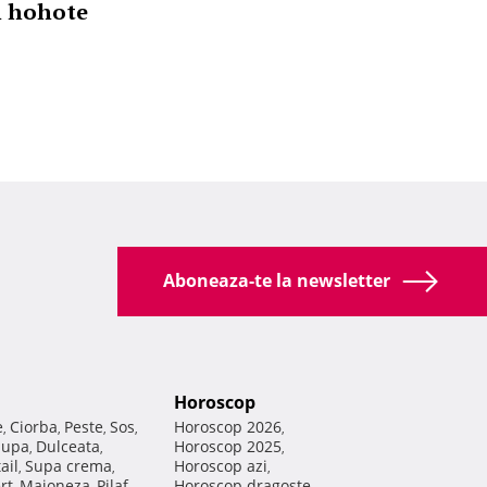
n hohote
Aboneaza-te la newsletter
Horoscop
e
Ciorba
Peste
Sos
Horoscop 2026
,
,
,
,
,
Supa
Dulceata
Horoscop 2025
,
,
,
ail
Supa crema
Horoscop azi
,
,
,
rt
Maioneza
Pilaf
Horoscop dragoste
,
,
,
,