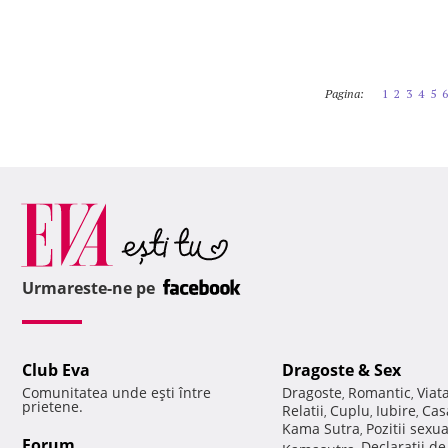
Pagina:
1
2
3
4
5
6
Urmareste-ne pe
Club Eva
Dragoste & Sex
Comunitatea unde eşti între
Dragoste
Romantic
Viat
,
,
prietene.
Relatii
Cuplu
Iubire
Cas
,
,
,
Kama Sutra
Pozitii sexu
,
Forum
Declaratii d
Kamasutra
,