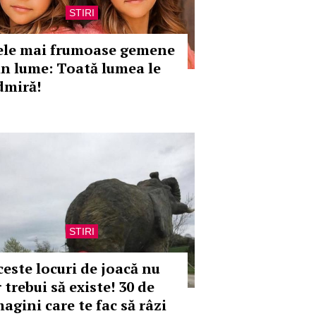
STIRI
ele mai frumoase gemene
in lume: Toată lumea le
dmiră!
STIRI
ceste locuri de joacă nu
 trebui să existe! 30 de
agini care te fac să râzi