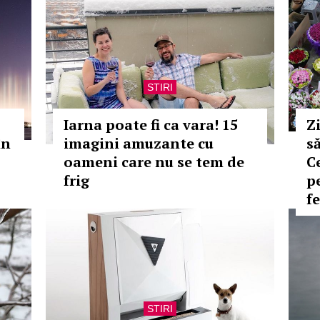
STIRI
Iarna poate fi ca vara! 15
Z
în
imagini amuzante cu
s
oameni care nu se tem de
C
frig
p
f
STIRI