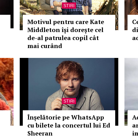
STIRI
Motivul pentru care Kate
C
Middleton își dorește cel
d
de-al patrulea copil cât
a
mai curând
STIRI
Înșelătorie pe WhatsApp
A
cu bilete la concertul lui Ed
ar
Sheeran
im