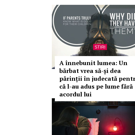
STIRI
A înnebunit lumea: Un
bărbat vrea să-și dea
părinții în judecată pent
că l-au adus pe lume fără
acordul lui