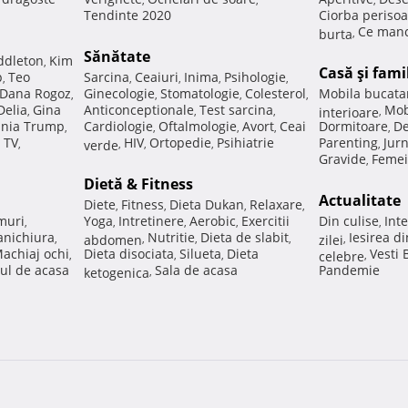
Tendinte 2020
Ciorba perisoa
Ce manc
burta
,
Sănătate
ddleton
Kim
,
Casă şi fami
p
Teo
Sarcina
Ceaiuri
Inima
Psihologie
,
,
,
,
,
Dana Rogoz
Ginecologie
Stomatologie
Colesterol
Mobila bucata
,
,
,
,
Delia
Gina
Anticonceptionale
Test sarcina
Mob
,
,
,
interioare
,
nia Trump
Cardiologie
Oftalmologie
Avort
Ceai
Dormitoare
De
,
,
,
,
,
 TV
HIV
Ortopedie
Psihiatrie
Parenting
Jur
,
verde
,
,
,
,
Gravide
Femei
,
Dietă & Fitness
Actualitate
Diete
Fitness
Dieta Dukan
Relaxare
,
,
,
,
muri
Yoga
Intretinere
Aerobic
Exercitii
Din culise
Inte
,
,
,
,
,
nichiura
Nutritie
Dieta de slabit
Iesirea d
,
abdomen
,
,
,
zilei
,
achiaj ochi
Dieta disociata
Silueta
Dieta
Vesti
,
,
,
celebre
,
ul de acasa
Sala de acasa
Pandemie
ketogenica
,