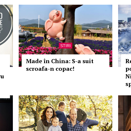
STIRI
Made în China: S-a suit
R
scroafa-n copac!
p
ru
N
s