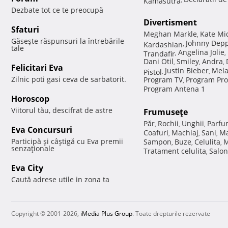
Dezbate tot ce te preocupă
Divertisment
Sfaturi
Meghan Markle
Kate Mi
,
Găseşte răspunsuri la întrebările
Johnny Dep
Kardashian
,
tale
Angelina Jolie
Trandafir
,
,
Dani Otil
Smiley
Andra
,
,
,
Felicitari Eva
Justin Bieber
Mela
Pistol
,
,
Zilnic poti gasi ceva de sarbatorit.
Program TV
Program Pro
,
Program Antena 1
Horoscop
Viitorul tău, descifrat de astre
Frumuseţe
Păr
Rochii
Unghii
Parfu
,
,
,
Eva Concursuri
Coafuri
Machiaj
Sani
Ma
,
,
,
Participă şi câştigă cu Eva premii
Sampon
Buze
Celulita
M
,
,
,
senzaţionale
Tratament celulita
Salon
,
Eva City
Caută adrese utile in zona ta
Copyright © 2001-2026,
iMedia Plus Group
. Toate drepturile rezervate