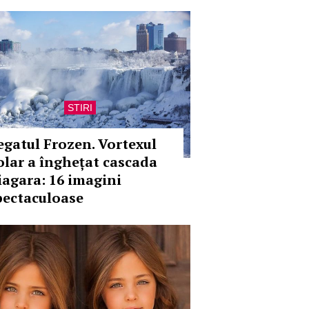
STIRI
egatul Frozen. Vortexul
olar a înghețat cascada
iagara: 16 imagini
pectaculoase