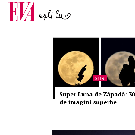
și 60 de ani. De ce te t
Carieră
pe măsură ce înaintez
Actualitate
STIRI
Super Luna de Zăpadă: 30
de imagini superbe