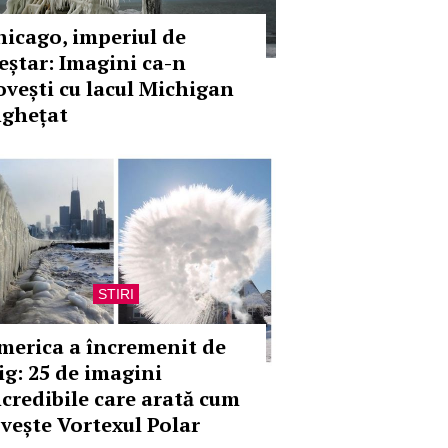
hicago, imperiul de
leștar: Imagini ca-n
ovești cu lacul Michigan
nghețat
STIRI
merica a încremenit de
rig: 25 de imagini
ncredibile care arată cum
ovește Vortexul Polar