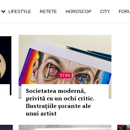
rezești mai des
Cât durează, cum te pregătești și cât
i în vârstă
de dureroasă este investigația
LIFESTYLE
RETETE
HOROSCOP
CITY
FOR
STIRI
Societatea modernă,
privită cu un ochi critic.
Ilustrațiile șocante ale
unui artist