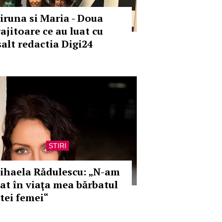
iruna si Maria - Doua
ajitoare ce au luat cu
salt redactia Digi24
STIRI
ihaela Rădulescu: „N-am
uat în viaţa mea bărbatul
ltei femei“