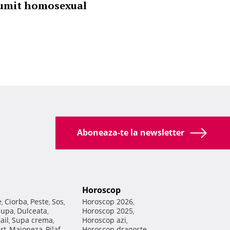
umit homosexual
Aboneaza-te la newsletter
Horoscop
e
Ciorba
Peste
Sos
Horoscop 2026
,
,
,
,
,
Supa
Dulceata
Horoscop 2025
,
,
,
ail
Supa crema
Horoscop azi
,
,
,
rt
Maioneza
Pilaf
Horoscop dragoste
,
,
,
,