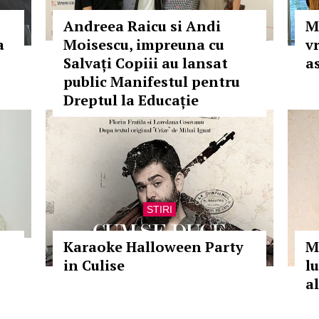
Andreea Raicu si Andi
M
a
Moisescu, impreuna cu
vr
Salvați Copiii au lansat
a
public Manifestul pentru
Dreptul la Educație
STIRI
Karaoke Halloween Party
M
in Culise
l
a