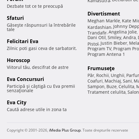
Dezbate tot ce te preocupă
Divertisment
Sfaturi
Meghan Markle
Kate Mi
,
Găseşte răspunsuri la întrebările
Johnny Dep
Kardashian
,
tale
Angelina Jolie
Trandafir
,
,
Dani Otil
Smiley
Andra
,
,
,
Felicitari Eva
Justin Bieber
Mela
Pistol
,
,
Zilnic poti gasi ceva de sarbatorit.
Program TV
Program Pro
,
Program Antena 1
Horoscop
Viitorul tău, descifrat de astre
Frumuseţe
Păr
Rochii
Unghii
Parfu
,
,
,
Eva Concursuri
Coafuri
Machiaj
Sani
Ma
,
,
,
Participă şi câştigă cu Eva premii
Sampon
Buze
Celulita
M
,
,
,
senzaţionale
Tratament celulita
Salon
,
Eva City
Caută adrese utile in zona ta
Copyright © 2001-2026,
iMedia Plus Group
. Toate drepturile rezervate