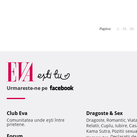
Pagina:
1..
10..
20..
Urmareste-ne pe
Club Eva
Dragoste & Sex
Comunitatea unde eşti între
Dragoste
Romantic
Viat
,
,
prietene.
Relatii
Cuplu
Iubire
Cas
,
,
,
Kama Sutra
Pozitii sexu
,
Forum
Declaratii d
Kamasutra
,