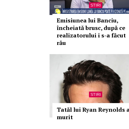
STIRI
Emisiunea lui Banciu,
încheiată brusc, după ce
realizatorului i s-a făcut
rău
STIRI
Tatăl lui Ryan Reynolds 
murit