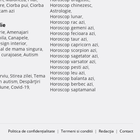
re
Ciorba pui
Ciorba
Horoscop chinezesc
,
,
,
am azi
Astrologie
,
Horoscop lunar
,
Horoscop rac azi
,
lie
Horoscop gemeni azi
,
rie
Amenajari
,
Horoscop fecioara azi
,
ila
Canapele
,
,
Horoscop taur azi
,
sign interior
,
Horoscop capricorn azi
,
nal de mama singura
,
Horoscop scorpion azi
,
 curajoase
Autism
,
Horoscop sagetator azi
,
Horoscop varsator azi
,
Horoscop pesti azi
,
Horoscop leu azi
,
rviu
Stirea zilei
Tema
,
,
Horoscop balanta azi
,
in autism
Despărţiri
,
Horoscop berbec azi
,
 Bune
Covid-19
,
,
Horoscop saptamanal
Politica de confidențialitate
|
Termeni si conditii
|
Redacţia
|
Contact