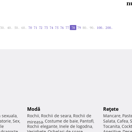
n
30..
40..
50..
60..
70
71
72
73
74
75
76
77
78
79
80..
90..
100..
200..
Modă
Reţete
a sexuala
Rochii
Rochii de seara
Rochii de
Mancare
Past
,
,
,
,
atorie
Sex
Costume de baie
Pantofi
Salata
Cafea
,
,
mireasa
,
,
,
,
,
ale
Rochii elegante
Inele de logodna
Tocanita
Cockt
,
,
,
e dragoste
Verighete
Ochelari de soare
Aperitive
Dese
,
,
,