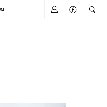
Nu ai cont?
Inregistreaza-
UM