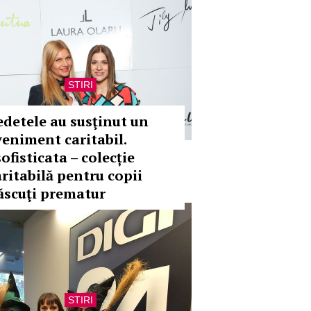
STIRI
edetele au susţinut un
veniment caritabil.
ofisticata – colecție
aritabilă pentru copii
ăscuţi prematur
STIRI