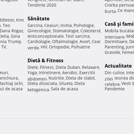
Tendinte 2020
Ciorba perisoa
Ce manc
burta
,
Sănătate
ddleton
Kim
,
Casă şi fami
p
Teo
Sarcina
Ceaiuri
Inima
Psihologie
,
,
,
,
,
Dana Rogoz
Ginecologie
Stomatologie
Colesterol
Mobila bucata
,
,
,
,
Delia
Gina
Anticonceptionale
Test sarcina
Mob
,
,
,
interioare
,
nia Trump
Cardiologie
Oftalmologie
Avort
Ceai
Dormitoare
De
,
,
,
,
,
 TV
HIV
Ortopedie
Psihiatrie
Parenting
Jur
,
verde
,
,
,
,
Gravide
Femei
,
Dietă & Fitness
Actualitate
Diete
Fitness
Dieta Dukan
Relaxare
,
,
,
,
muri
Yoga
Intretinere
Aerobic
Exercitii
Din culise
Inte
,
,
,
,
,
nichiura
Nutritie
Dieta de slabit
Iesirea d
,
abdomen
,
,
,
zilei
,
achiaj ochi
Dieta disociata
Silueta
Dieta
Vesti
,
,
,
celebre
,
ul de acasa
Sala de acasa
Pandemie
ketogenica
,