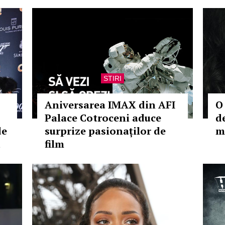
STIRI
Aniversarea IMAX din AFI
O
Palace Cotroceni aduce
d
de
surprize pasionaților de
m
d
film