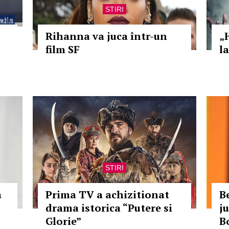
STIRI
Rihanna va juca într-un
„
film SF
la
STIRI
a
Prima TV a achizitionat
B
drama istorica “Putere si
j
Glorie”
B