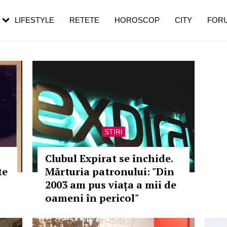
rezești mai des
Cât durează, cum te pregătești și cât
i în vârstă
de dureroasă este investigația
LIFESTYLE
RETETE
HOROSCOP
CITY
FOR
STIRI
Clubul Expirat se închide.
te
Mărturia patronului: "Din
2003 am pus viața a mii de
oameni în pericol"