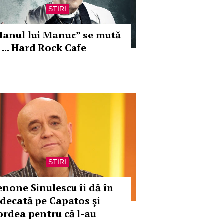
STIRI
Hanul lui Manuc” se mută
 ... Hard Rock Cafe
STIRI
enone Sinulescu îi dă în
udecată pe Capatos şi
ordea pentru că l-au