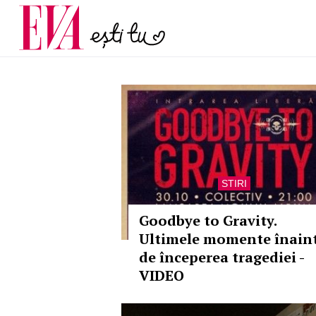
și 60 de ani. De ce te t
Carieră
pe măsură ce înaintez
Actualitate
STIRI
Goodbye to Gravity.
Ultimele momente înain
de începerea tragediei -
VIDEO