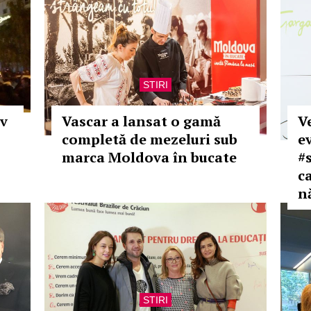
STIRI
iv
Vascar a lansat o gamă
V
completă de mezeluri sub
e
marca Moldova în bucate
#s
c
n
STIRI