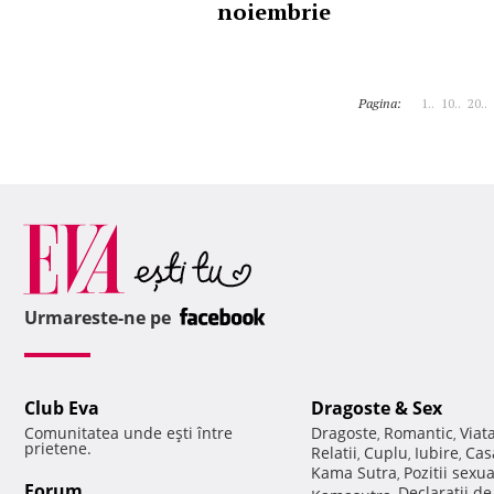
noiembrie
Pagina:
1..
10..
20..
Urmareste-ne pe
Club Eva
Dragoste & Sex
Comunitatea unde eşti între
Dragoste
Romantic
Viat
,
,
prietene.
Relatii
Cuplu
Iubire
Cas
,
,
,
Kama Sutra
Pozitii sexu
,
Forum
Declaratii d
Kamasutra
,