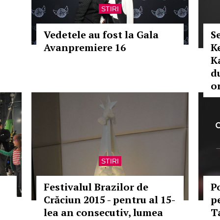
STIRI
Vedetele au fost la Gala
Se
Avanpremiere 16
K
K
d
o
STIRI
Festivalul Brazilor de
Po
Crăciun 2015 - pentru al 15-
p
lea an consecutiv, lumea
T