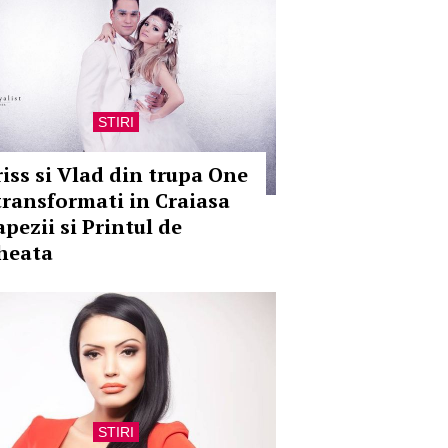
STIRI
riss si Vlad din trupa One
 transformati in Craiasa
apezii si Printul de
heata
STIRI