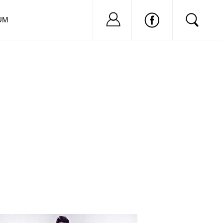
Nu ai cont?
Inregistreaza-
UM