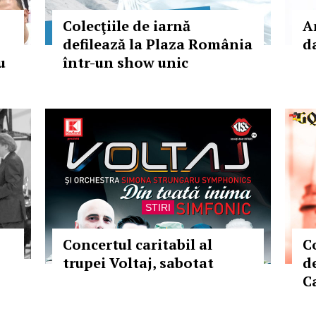
Colecţiile de iarnă
A
defilează la Plaza România
d
u
într-un show unic
STIRI
Concertul caritabil al
C
trupei Voltaj, sabotat
d
C