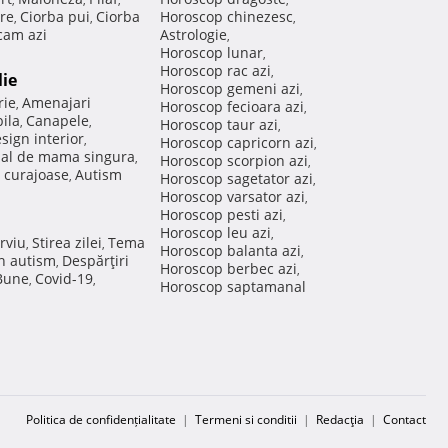
re
Ciorba pui
Ciorba
Horoscop chinezesc
,
,
,
am azi
Astrologie
,
Horoscop lunar
,
Horoscop rac azi
,
lie
Horoscop gemeni azi
,
rie
Amenajari
,
Horoscop fecioara azi
,
ila
Canapele
,
,
Horoscop taur azi
,
sign interior
,
Horoscop capricorn azi
,
nal de mama singura
,
Horoscop scorpion azi
,
 curajoase
Autism
,
Horoscop sagetator azi
,
Horoscop varsator azi
,
Horoscop pesti azi
,
Horoscop leu azi
,
rviu
Stirea zilei
Tema
,
,
Horoscop balanta azi
,
in autism
Despărţiri
,
Horoscop berbec azi
,
 Bune
Covid-19
,
,
Horoscop saptamanal
Politica de confidențialitate
|
Termeni si conditii
|
Redacţia
|
Contact