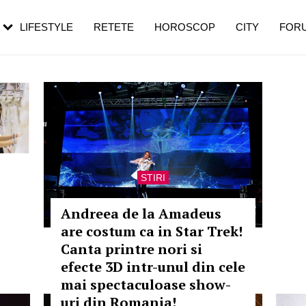
rezești mai des
Cât durează, cum te pregătești și cât
i în vârstă
de dureroasă este investigația
LIFESTYLE
RETETE
HOROSCOP
CITY
FOR
STIRI
Andreea de la Amadeus
are costum ca in Star Trek!
Canta printre nori si
efecte 3D intr-unul din cele
mai spectaculoase show-
uri din Romania!