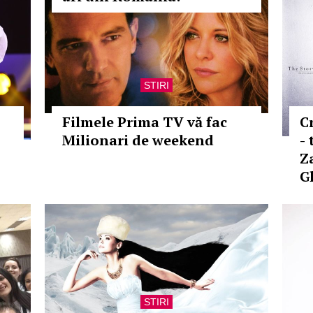
STIRI
Filmele Prima TV vă fac
C
Milionari de weekend
-
Z
G
STIRI