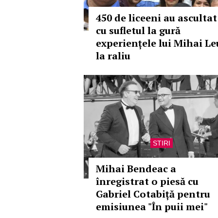
450 de liceeni au ascultat
cu sufletul la gură
experiențele lui Mihai Le
la raliu
STIRI
Mihai Bendeac a
înregistrat o piesă cu
Gabriel Cotabiță pentru
emisiunea "În puii mei"