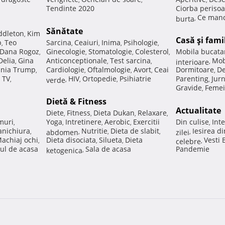
Tendinte 2020
Ciorba perisoa
Ce manc
burta
,
Sănătate
ddleton
Kim
,
Casă şi fami
p
Teo
Sarcina
Ceaiuri
Inima
Psihologie
,
,
,
,
,
Dana Rogoz
Ginecologie
Stomatologie
Colesterol
Mobila bucata
,
,
,
,
Delia
Gina
Anticonceptionale
Test sarcina
Mob
,
,
,
interioare
,
nia Trump
Cardiologie
Oftalmologie
Avort
Ceai
Dormitoare
De
,
,
,
,
,
 TV
HIV
Ortopedie
Psihiatrie
Parenting
Jur
,
verde
,
,
,
,
Gravide
Femei
,
Dietă & Fitness
Actualitate
Diete
Fitness
Dieta Dukan
Relaxare
,
,
,
,
muri
Yoga
Intretinere
Aerobic
Exercitii
Din culise
Inte
,
,
,
,
,
nichiura
Nutritie
Dieta de slabit
Iesirea d
,
abdomen
,
,
,
zilei
,
achiaj ochi
Dieta disociata
Silueta
Dieta
Vesti
,
,
,
celebre
,
ul de acasa
Sala de acasa
Pandemie
ketogenica
,