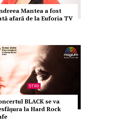
ndreea Mantea a fost
ată afară de la Euforia TV
STIRI
oncertul BLACK se va
esfăşura la Hard Rock
afe