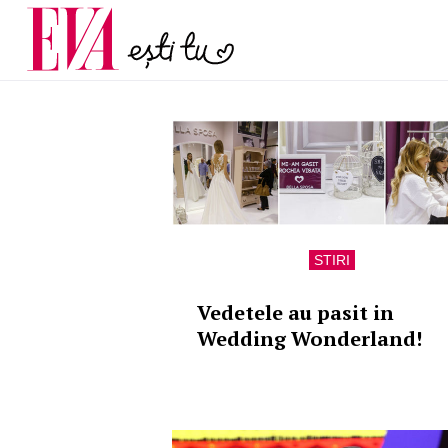
și 60 de ani. De ce te t
Carieră
pe măsură ce înaintez
Actualitate
STIRI
Vedetele au pasit in
Wedding Wonderland!