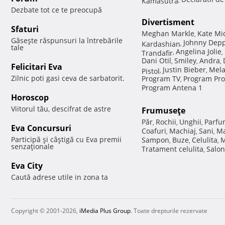
Dezbate tot ce te preocupă
Divertisment
Sfaturi
Meghan Markle
Kate Mi
,
Găseşte răspunsuri la întrebările
Johnny Dep
Kardashian
,
tale
Angelina Jolie
Trandafir
,
,
Dani Otil
Smiley
Andra
,
,
,
Felicitari Eva
Justin Bieber
Mela
Pistol
,
,
Zilnic poti gasi ceva de sarbatorit.
Program TV
Program Pro
,
Program Antena 1
Horoscop
Viitorul tău, descifrat de astre
Frumuseţe
Păr
Rochii
Unghii
Parfu
,
,
,
Eva Concursuri
Coafuri
Machiaj
Sani
Ma
,
,
,
Participă şi câştigă cu Eva premii
Sampon
Buze
Celulita
M
,
,
,
senzaţionale
Tratament celulita
Salon
,
Eva City
Caută adrese utile in zona ta
Copyright © 2001-2026,
iMedia Plus Group
. Toate drepturile rezervate