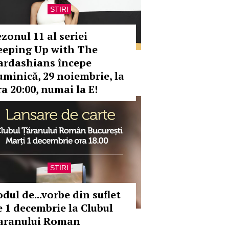
STIRI
zonul 11 al seriei
eeping Up with The
ardashians începe
uminică, 29 noiembrie, la
ra 20:00, numai la E!
STIRI
dul de...vorbe din suflet
e 1 decembrie la Clubul
aranului Roman