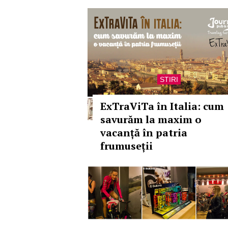
STIRI
ExTraViTa în Italia: cum
savurăm la maxim o
vacanță în patria
frumuseții