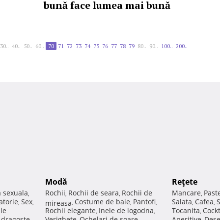
bună face lumea mai bună
30..
40..
50..
60..
70
71
72
73
74
75
76
77
78
79
80..
90..
100..
200..
Modă
Reţete
a sexuala
Rochii
Rochii de seara
Rochii de
Mancare
Past
,
,
,
,
atorie
Sex
Costume de baie
Pantofi
Salata
Cafea
,
,
mireasa
,
,
,
,
,
ale
Rochii elegante
Inele de logodna
Tocanita
Cockt
,
,
,
e dragoste
Verighete
Ochelari de soare
Aperitive
Dese
,
,
,