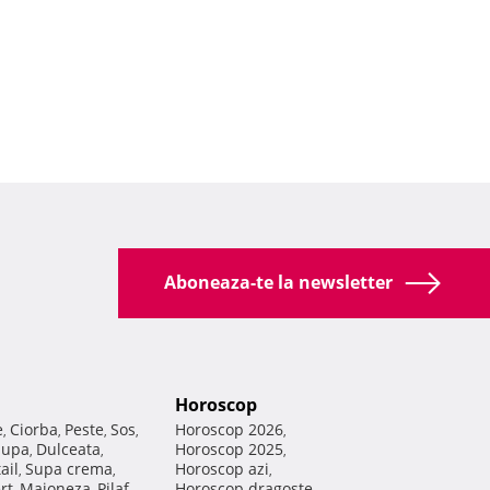
Aboneaza-te la newsletter
Horoscop
e
Ciorba
Peste
Sos
Horoscop 2026
,
,
,
,
,
Supa
Dulceata
Horoscop 2025
,
,
,
ail
Supa crema
Horoscop azi
,
,
,
rt
Maioneza
Pilaf
Horoscop dragoste
,
,
,
,