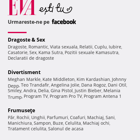
Urmareste-ne pe
Dragoste & Sex
Dragoste
Romantic
Viata sexuala
Relatii
Cuplu
Iubire
,
,
,
,
,
,
Casatorie
Sex
Kama Sutra
Pozitii sexuale Kamasutra
,
,
,
,
Declaratii de dragoste
Divertisment
Meghan Markle
Kate Middleton
Kim Kardashian
Johnny
,
,
,
Teo Trandafir
Angelina Jolie
Dana Rogoz
Dani Otil
Depp
,
,
,
,
,
Smiley
Andra
Delia
Gina Pistol
Justin Bieber
Melania
,
,
,
,
,
Program TV
Program Pro TV
Program Antena 1
Trump
,
,
,
Frumuseţe
Păr
Rochii
Unghii
Parfumuri
Coafuri
Machiaj
Sani
,
,
,
,
,
,
,
Manichiura
Sampon
Buze
Celulita
Machiaj ochi
,
,
,
,
,
Tratament celulita
Salonul de acasa
,