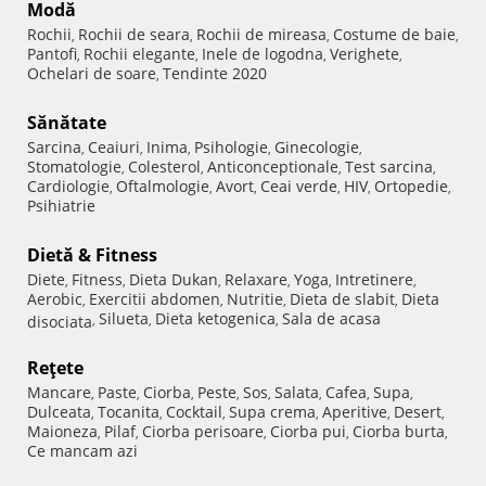
Modă
Rochii
Rochii de seara
Rochii de mireasa
Costume de baie
,
,
,
,
Pantofi
Rochii elegante
Inele de logodna
Verighete
,
,
,
,
Ochelari de soare
Tendinte 2020
,
Sănătate
Sarcina
Ceaiuri
Inima
Psihologie
Ginecologie
,
,
,
,
,
Stomatologie
Colesterol
Anticonceptionale
Test sarcina
,
,
,
,
Cardiologie
Oftalmologie
Avort
Ceai verde
HIV
Ortopedie
,
,
,
,
,
,
Psihiatrie
Dietă & Fitness
Diete
Fitness
Dieta Dukan
Relaxare
Yoga
Intretinere
,
,
,
,
,
,
Aerobic
Exercitii abdomen
Nutritie
Dieta de slabit
Dieta
,
,
,
,
Silueta
Dieta ketogenica
Sala de acasa
disociata
,
,
,
Reţete
Mancare
Paste
Ciorba
Peste
Sos
Salata
Cafea
Supa
,
,
,
,
,
,
,
,
Dulceata
Tocanita
Cocktail
Supa crema
Aperitive
Desert
,
,
,
,
,
,
Maioneza
Pilaf
Ciorba perisoare
Ciorba pui
Ciorba burta
,
,
,
,
,
Ce mancam azi