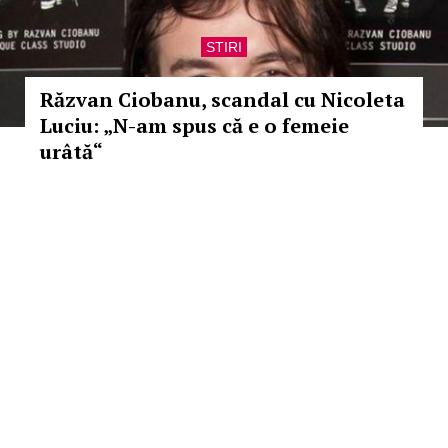
STIRI
Răzvan Ciobanu, scandal cu Nicoleta
Luciu: „N-am spus că e o femeie
urâtă“