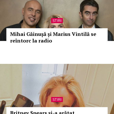
STIRI
Mihai Găinușă și Marius Vintilă se
reîntorc la radio
STIRI
Britney Spears şi-a arătat