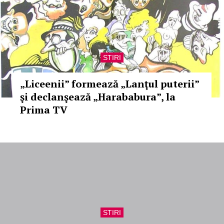
STIRI
„Liceenii” formează „Lanţul puterii”
şi declanşează „Harababura”, la
Prima TV
STIRI