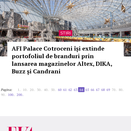
STIRI
AFI Palace Cotroceni își extinde
portofoliul de branduri prin
lansarea magazinelor Altex, DIKA,
Buzz și Candrani
Pagina:
1..
10..
20..
30..
40..
50..
60
61
62
63
64
65
66
67
68
69
70..
80..
90..
100..
200..