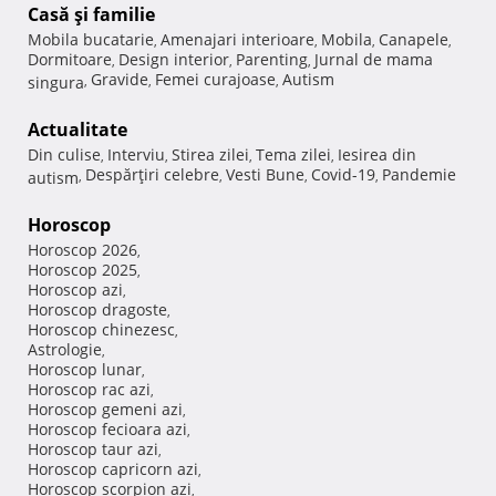
Casă şi familie
Mobila bucatarie
Amenajari interioare
Mobila
Canapele
,
,
,
,
Dormitoare
Design interior
Parenting
Jurnal de mama
,
,
,
Gravide
Femei curajoase
Autism
singura
,
,
,
Actualitate
Din culise
Interviu
Stirea zilei
Tema zilei
Iesirea din
,
,
,
,
Despărţiri celebre
Vesti Bune
Covid-19
Pandemie
autism
,
,
,
,
Horoscop
Horoscop 2026
,
Horoscop 2025
,
Horoscop azi
,
Horoscop dragoste
,
Horoscop chinezesc
,
Astrologie
,
Horoscop lunar
,
Horoscop rac azi
,
Horoscop gemeni azi
,
Horoscop fecioara azi
,
Horoscop taur azi
,
Horoscop capricorn azi
,
Horoscop scorpion azi
,