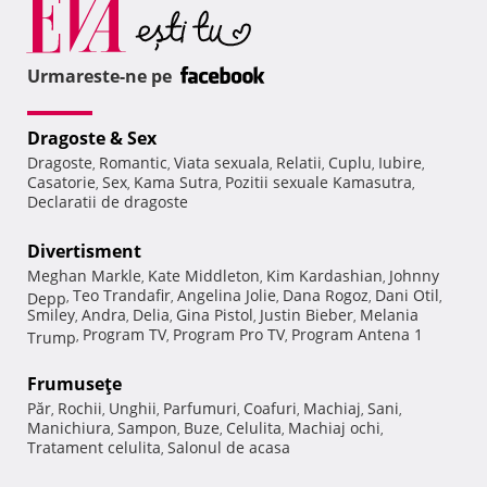
Urmareste-ne pe
Dragoste & Sex
Dragoste
Romantic
Viata sexuala
Relatii
Cuplu
Iubire
,
,
,
,
,
,
Casatorie
Sex
Kama Sutra
Pozitii sexuale Kamasutra
,
,
,
,
Declaratii de dragoste
Divertisment
Meghan Markle
Kate Middleton
Kim Kardashian
Johnny
,
,
,
Teo Trandafir
Angelina Jolie
Dana Rogoz
Dani Otil
Depp
,
,
,
,
,
Smiley
Andra
Delia
Gina Pistol
Justin Bieber
Melania
,
,
,
,
,
Program TV
Program Pro TV
Program Antena 1
Trump
,
,
,
Frumuseţe
Păr
Rochii
Unghii
Parfumuri
Coafuri
Machiaj
Sani
,
,
,
,
,
,
,
Manichiura
Sampon
Buze
Celulita
Machiaj ochi
,
,
,
,
,
Tratament celulita
Salonul de acasa
,