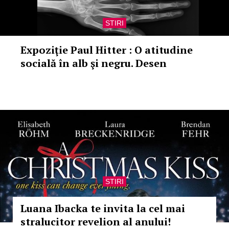
STIRI
Expoziţie Paul Hitter : O atitudine
socială în alb şi negru. Desen
STIRI
Luana Ibacka te invita la cel mai
stralucitor revelion al anului!