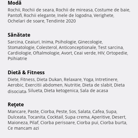
Modă
Rochii
Rochii de seara
Rochii de mireasa
Costume de baie
,
,
,
,
Pantofi
Rochii elegante
Inele de logodna
Verighete
,
,
,
,
Ochelari de soare
Tendinte 2020
,
Sănătate
Sarcina
Ceaiuri
Inima
Psihologie
Ginecologie
,
,
,
,
,
Stomatologie
Colesterol
Anticonceptionale
Test sarcina
,
,
,
,
Cardiologie
Oftalmologie
Avort
Ceai verde
HIV
Ortopedie
,
,
,
,
,
,
Psihiatrie
Dietă & Fitness
Diete
Fitness
Dieta Dukan
Relaxare
Yoga
Intretinere
,
,
,
,
,
,
Aerobic
Exercitii abdomen
Nutritie
Dieta de slabit
Dieta
,
,
,
,
Silueta
Dieta ketogenica
Sala de acasa
disociata
,
,
,
Reţete
Mancare
Paste
Ciorba
Peste
Sos
Salata
Cafea
Supa
,
,
,
,
,
,
,
,
Dulceata
Tocanita
Cocktail
Supa crema
Aperitive
Desert
,
,
,
,
,
,
Maioneza
Pilaf
Ciorba perisoare
Ciorba pui
Ciorba burta
,
,
,
,
,
Ce mancam azi