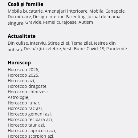
Casă şi familie
Mobila bucatarie
Amenajari interioare
Mobila
Canapele
,
,
,
,
Dormitoare
Design interior
Parenting
Jurnal de mama
,
,
,
Gravide
Femei curajoase
Autism
singura
,
,
,
Actualitate
Din culise
Interviu
Stirea zilei
Tema zilei
Iesirea din
,
,
,
,
Despărţiri celebre
Vesti Bune
Covid-19
Pandemie
autism
,
,
,
,
Horoscop
Horoscop 2026
,
Horoscop 2025
,
Horoscop azi
,
Horoscop dragoste
,
Horoscop chinezesc
,
Astrologie
,
Horoscop lunar
,
Horoscop rac azi
,
Horoscop gemeni azi
,
Horoscop fecioara azi
,
Horoscop taur azi
,
Horoscop capricorn azi
,
Horoscop scorpion azi
,