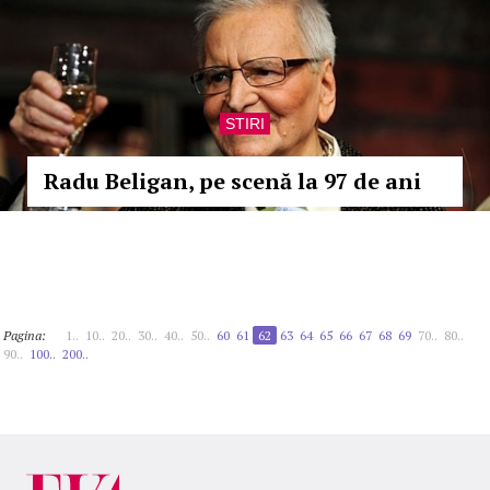
STIRI
Radu Beligan, pe scenă la 97 de ani
Pagina:
1..
10..
20..
30..
40..
50..
60
61
62
63
64
65
66
67
68
69
70..
80..
90..
100..
200..