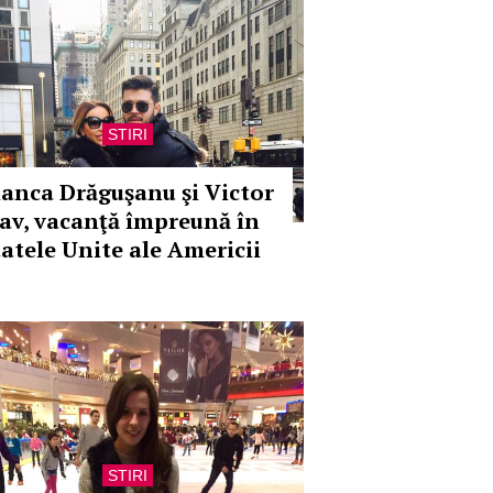
STIRI
ianca Drăguşanu şi Victor
lav, vacanţă împreună în
tatele Unite ale Americii
STIRI