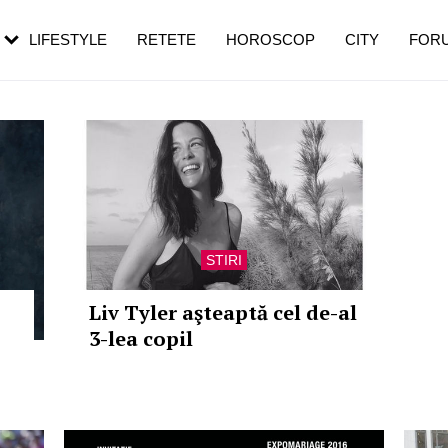
rezești mai des
Cât durează, cum te pregătești și cât
i în vârstă
de dureroasă este investigația
LIFESTYLE
RETETE
HOROSCOP
CITY
FOR
STIRI
Liv Tyler aşteaptă cel de-al
3-lea copil