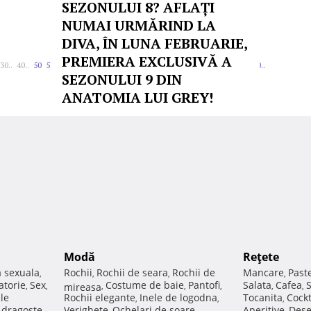
SEZONULUI 8? AFLAȚI
NUMAI URMĂRIND LA
DIVA, ÎN LUNA FEBRUARIE,
PREMIERA EXCLUSIVĂ A
30..
40..
50
51
52
53
54
55
56
57
58
59
60..
70..
80..
90..
100..
200..
SEZONULUI 9 DIN
ANATOMIA LUI GREY!
Modă
Reţete
a sexuala
Rochii
Rochii de seara
Rochii de
Mancare
Past
,
,
,
,
atorie
Sex
Costume de baie
Pantofi
Salata
Cafea
,
,
mireasa
,
,
,
,
,
ale
Rochii elegante
Inele de logodna
Tocanita
Cockt
,
,
,
e dragoste
Verighete
Ochelari de soare
Aperitive
Dese
,
,
,