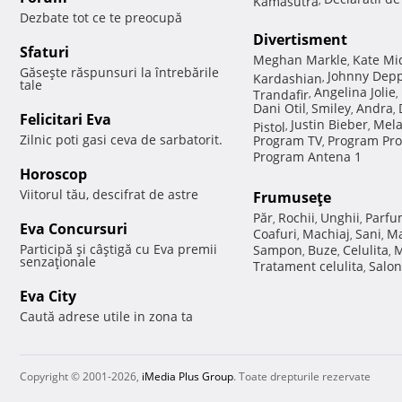
Dezbate tot ce te preocupă
Divertisment
Sfaturi
Meghan Markle
Kate Mi
,
Găseşte răspunsuri la întrebările
Johnny Dep
Kardashian
,
tale
Angelina Jolie
Trandafir
,
,
Dani Otil
Smiley
Andra
,
,
,
Felicitari Eva
Justin Bieber
Mela
Pistol
,
,
Zilnic poti gasi ceva de sarbatorit.
Program TV
Program Pro
,
Program Antena 1
Horoscop
Viitorul tău, descifrat de astre
Frumuseţe
Păr
Rochii
Unghii
Parfu
,
,
,
Eva Concursuri
Coafuri
Machiaj
Sani
Ma
,
,
,
Participă şi câştigă cu Eva premii
Sampon
Buze
Celulita
M
,
,
,
senzaţionale
Tratament celulita
Salon
,
Eva City
Caută adrese utile in zona ta
Copyright © 2001-2026,
iMedia Plus Group
. Toate drepturile rezervate