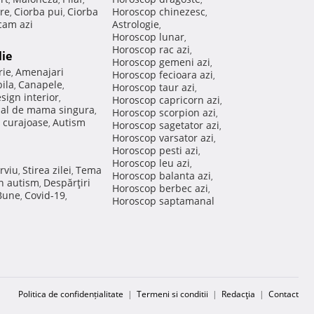
re
Ciorba pui
Ciorba
Horoscop chinezesc
,
,
,
am azi
Astrologie
,
Horoscop lunar
,
Horoscop rac azi
,
lie
Horoscop gemeni azi
,
rie
Amenajari
,
Horoscop fecioara azi
,
ila
Canapele
,
,
Horoscop taur azi
,
sign interior
,
Horoscop capricorn azi
,
nal de mama singura
,
Horoscop scorpion azi
,
 curajoase
Autism
,
Horoscop sagetator azi
,
Horoscop varsator azi
,
Horoscop pesti azi
,
Horoscop leu azi
,
rviu
Stirea zilei
Tema
,
,
Horoscop balanta azi
,
in autism
Despărţiri
,
Horoscop berbec azi
,
 Bune
Covid-19
,
,
Horoscop saptamanal
Politica de confidențialitate
|
Termeni si conditii
|
Redacţia
|
Contact