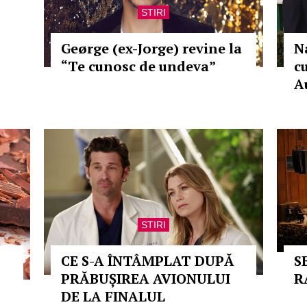
STIRI
Geørge (ex-Jorge) revine la
N
“Te cunosc de undeva”
cu
A
STIRI
CE S-A ÎNTÂMPLAT DUPĂ
S
PRĂBUȘIREA AVIONULUI
R
DE LA FINALUL