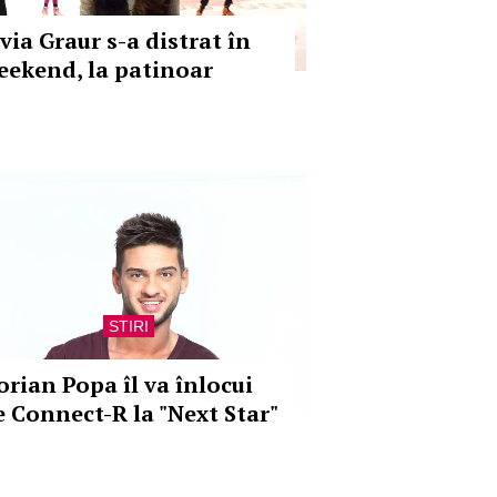
via Graur s-a distrat în
eekend, la patinoar
STIRI
orian Popa îl va înlocui
e Connect-R la "Next Star"