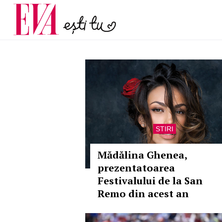
și 60 de ani. De ce te t
Carieră
pe măsură ce înaintez
Actualitate
STIRI
Mădălina Ghenea,
prezentatoarea
Festivalului de la San
Remo din acest an