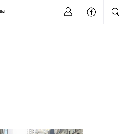
Nu ai cont?
Inregistreaza-
UM