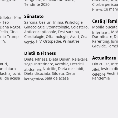
Tendinte 2020
Ciorba perisoa
Ce manc
burta
,
Sănătate
ddleton
Kim
,
Casă şi fami
p
Teo
Sarcina
Ceaiuri
Inima
Psihologie
,
,
,
,
,
Dana Rogoz
Ginecologie
Stomatologie
Colesterol
Mobila bucata
,
,
,
,
Delia
Gina
Anticonceptionale
Test sarcina
Mob
,
,
,
interioare
,
nia Trump
Cardiologie
Oftalmologie
Avort
Ceai
Dormitoare
De
,
,
,
,
,
 TV
HIV
Ortopedie
Psihiatrie
Parenting
Jur
,
verde
,
,
,
,
Gravide
Femei
,
Dietă & Fitness
Actualitate
Diete
Fitness
Dieta Dukan
Relaxare
,
,
,
,
muri
Yoga
Intretinere
Aerobic
Exercitii
Din culise
Inte
,
,
,
,
,
nichiura
Nutritie
Dieta de slabit
Iesirea d
,
abdomen
,
,
,
zilei
,
achiaj ochi
Dieta disociata
Silueta
Dieta
Vesti
,
,
,
celebre
,
ul de acasa
Sala de acasa
Pandemie
ketogenica
,