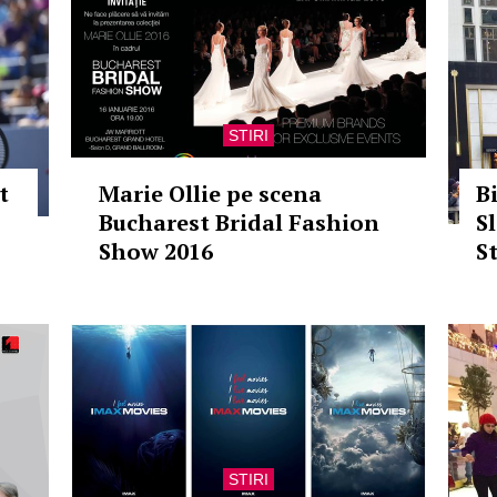
STIRI
t
Marie Ollie pe scena
B
Bucharest Bridal Fashion
S
Show 2016
S
STIRI