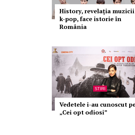
History, revelația muzicii
k-pop, face istorie în
România
STIRI
Vedetele i-au cunoscut p
„Cei opt odiosi”