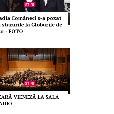
STIRI
adia Comăneci s-a pozat
 starurile la Globurile de
ur - FOTO
STIRI
EARĂ VIENEZĂ LA SALA
ADIO