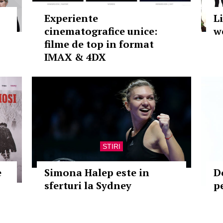
Experiente
Li
cinematografice unice:
w
filme de top in format
IMAX & 4DX
STIRI
e
Simona Halep este in
D
sferturi la Sydney
p