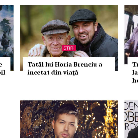
STIRI
e
Tatăl lui Horia Brenciu a
T
il
încetat din viaţă
l
h