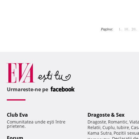
Pagina:
1..
10..
20..
Urmareste-ne pe
Club Eva
Dragoste & Sex
Comunitatea unde eşti între
Dragoste
Romantic
Viat
,
,
prietene.
Relatii
Cuplu
Iubire
Cas
,
,
,
Kama Sutra
Pozitii sexu
,
Forum
Declaratii d
Kamasutra
,