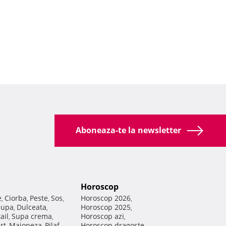
Aboneaza-te la newsletter
Horoscop
e
Ciorba
Peste
Sos
Horoscop 2026
,
,
,
,
,
Supa
Dulceata
Horoscop 2025
,
,
,
ail
Supa crema
Horoscop azi
,
,
,
rt
Maioneza
Pilaf
Horoscop dragoste
,
,
,
,