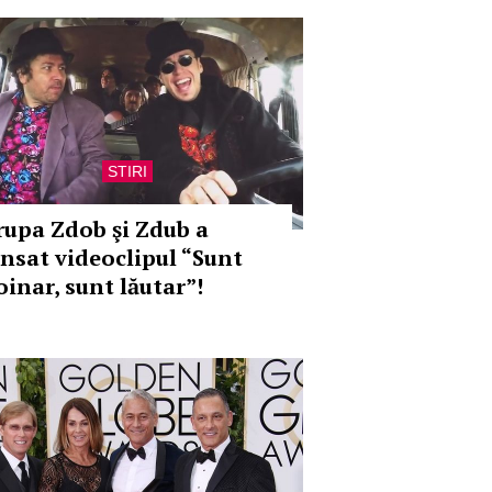
STIRI
rupa Zdob şi Zdub a
ansat videoclipul “Sunt
oinar, sunt lăutar”!