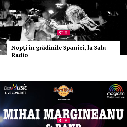
STIRI
Nopţi în grădinile Spaniei, la Sala
Radio
STIRI