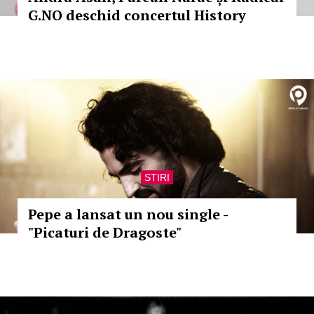
G.NO deschid concertul History
STIRI
Pepe a lansat un nou single -
"Picaturi de Dragoste"