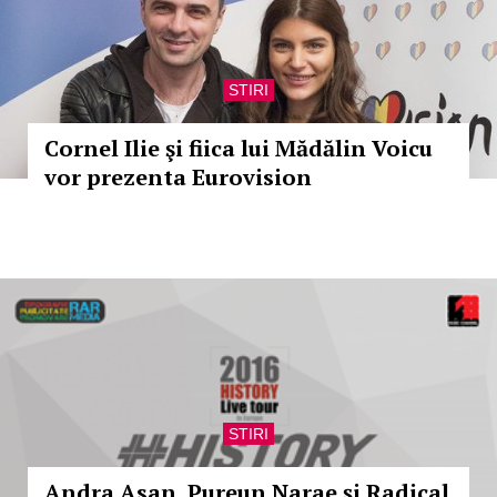
STIRI
Cornel Ilie şi fiica lui Mădălin Voicu
vor prezenta Eurovision
STIRI
Andra Asan, Pureun Narae și Radical