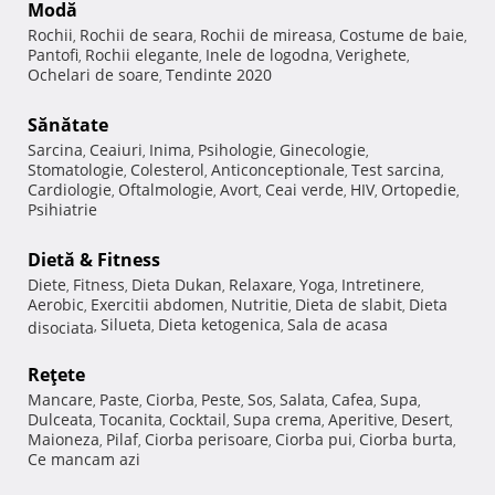
Modă
Rochii
Rochii de seara
Rochii de mireasa
Costume de baie
,
,
,
,
Pantofi
Rochii elegante
Inele de logodna
Verighete
,
,
,
,
Ochelari de soare
Tendinte 2020
,
Sănătate
Sarcina
Ceaiuri
Inima
Psihologie
Ginecologie
,
,
,
,
,
Stomatologie
Colesterol
Anticonceptionale
Test sarcina
,
,
,
,
Cardiologie
Oftalmologie
Avort
Ceai verde
HIV
Ortopedie
,
,
,
,
,
,
Psihiatrie
Dietă & Fitness
Diete
Fitness
Dieta Dukan
Relaxare
Yoga
Intretinere
,
,
,
,
,
,
Aerobic
Exercitii abdomen
Nutritie
Dieta de slabit
Dieta
,
,
,
,
Silueta
Dieta ketogenica
Sala de acasa
disociata
,
,
,
Reţete
Mancare
Paste
Ciorba
Peste
Sos
Salata
Cafea
Supa
,
,
,
,
,
,
,
,
Dulceata
Tocanita
Cocktail
Supa crema
Aperitive
Desert
,
,
,
,
,
,
Maioneza
Pilaf
Ciorba perisoare
Ciorba pui
Ciorba burta
,
,
,
,
,
Ce mancam azi