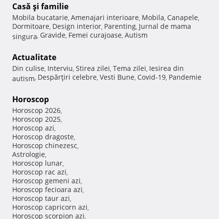
Casă şi familie
Mobila bucatarie
Amenajari interioare
Mobila
Canapele
,
,
,
,
Dormitoare
Design interior
Parenting
Jurnal de mama
,
,
,
Gravide
Femei curajoase
Autism
singura
,
,
,
Actualitate
Din culise
Interviu
Stirea zilei
Tema zilei
Iesirea din
,
,
,
,
Despărţiri celebre
Vesti Bune
Covid-19
Pandemie
autism
,
,
,
,
Horoscop
Horoscop 2026
,
Horoscop 2025
,
Horoscop azi
,
Horoscop dragoste
,
Horoscop chinezesc
,
Astrologie
,
Horoscop lunar
,
Horoscop rac azi
,
Horoscop gemeni azi
,
Horoscop fecioara azi
,
Horoscop taur azi
,
Horoscop capricorn azi
,
Horoscop scorpion azi
,