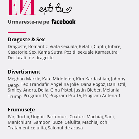
Urmareste-ne pe
Dragoste & Sex
Dragoste
Romantic
Viata sexuala
Relatii
Cuplu
Iubire
,
,
,
,
,
,
Casatorie
Sex
Kama Sutra
Pozitii sexuale Kamasutra
,
,
,
,
Declaratii de dragoste
Divertisment
Meghan Markle
Kate Middleton
Kim Kardashian
Johnny
,
,
,
Teo Trandafir
Angelina Jolie
Dana Rogoz
Dani Otil
Depp
,
,
,
,
,
Smiley
Andra
Delia
Gina Pistol
Justin Bieber
Melania
,
,
,
,
,
Program TV
Program Pro TV
Program Antena 1
Trump
,
,
,
Frumuseţe
Păr
Rochii
Unghii
Parfumuri
Coafuri
Machiaj
Sani
,
,
,
,
,
,
,
Manichiura
Sampon
Buze
Celulita
Machiaj ochi
,
,
,
,
,
Tratament celulita
Salonul de acasa
,