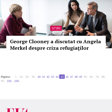
STIRI
George Clooney a discutat cu Angela
Merkel despre criza refugiaţilor
Pagina:
1..
10..
20..
30..
40
41
42
43
44
45
46
47
48
49
50..
60..
70..
80..
90..
100..
200..