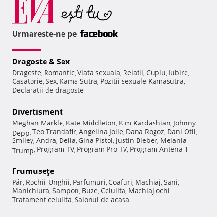
Urmareste-ne pe
Dragoste & Sex
Dragoste
Romantic
Viata sexuala
Relatii
Cuplu
Iubire
,
,
,
,
,
,
Casatorie
Sex
Kama Sutra
Pozitii sexuale Kamasutra
,
,
,
,
Declaratii de dragoste
Divertisment
Meghan Markle
Kate Middleton
Kim Kardashian
Johnny
,
,
,
Teo Trandafir
Angelina Jolie
Dana Rogoz
Dani Otil
Depp
,
,
,
,
,
Smiley
Andra
Delia
Gina Pistol
Justin Bieber
Melania
,
,
,
,
,
Program TV
Program Pro TV
Program Antena 1
Trump
,
,
,
Frumuseţe
Păr
Rochii
Unghii
Parfumuri
Coafuri
Machiaj
Sani
,
,
,
,
,
,
,
Manichiura
Sampon
Buze
Celulita
Machiaj ochi
,
,
,
,
,
Tratament celulita
Salonul de acasa
,