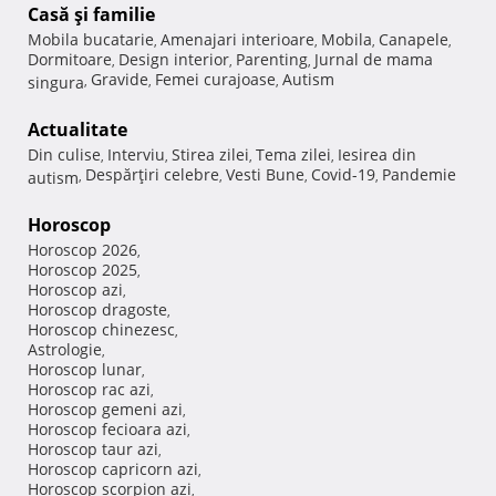
Casă şi familie
Mobila bucatarie
Amenajari interioare
Mobila
Canapele
,
,
,
,
Dormitoare
Design interior
Parenting
Jurnal de mama
,
,
,
Gravide
Femei curajoase
Autism
singura
,
,
,
Actualitate
Din culise
Interviu
Stirea zilei
Tema zilei
Iesirea din
,
,
,
,
Despărţiri celebre
Vesti Bune
Covid-19
Pandemie
autism
,
,
,
,
Horoscop
Horoscop 2026
,
Horoscop 2025
,
Horoscop azi
,
Horoscop dragoste
,
Horoscop chinezesc
,
Astrologie
,
Horoscop lunar
,
Horoscop rac azi
,
Horoscop gemeni azi
,
Horoscop fecioara azi
,
Horoscop taur azi
,
Horoscop capricorn azi
,
Horoscop scorpion azi
,