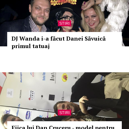
STIRI
DJ Wanda i-a făcut Danei Săvuică
primul tatuaj
STIRI
Fiica lui Dan Cruceru - model pentru