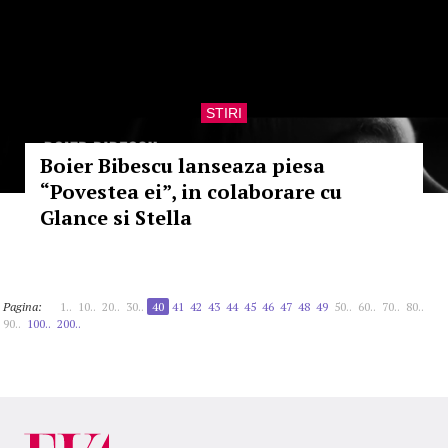
STIRI
Boier Bibescu lanseaza piesa
“Povestea ei”, in colaborare cu
Glance si Stella
Pagina:
1..
10..
20..
30..
40
41
42
43
44
45
46
47
48
49
50..
60..
70..
80..
90..
100..
200..