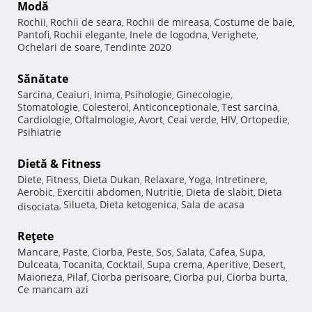
Modă
Rochii
Rochii de seara
Rochii de mireasa
Costume de baie
,
,
,
,
Pantofi
Rochii elegante
Inele de logodna
Verighete
,
,
,
,
Ochelari de soare
Tendinte 2020
,
Sănătate
Sarcina
Ceaiuri
Inima
Psihologie
Ginecologie
,
,
,
,
,
Stomatologie
Colesterol
Anticonceptionale
Test sarcina
,
,
,
,
Cardiologie
Oftalmologie
Avort
Ceai verde
HIV
Ortopedie
,
,
,
,
,
,
Psihiatrie
Dietă & Fitness
Diete
Fitness
Dieta Dukan
Relaxare
Yoga
Intretinere
,
,
,
,
,
,
Aerobic
Exercitii abdomen
Nutritie
Dieta de slabit
Dieta
,
,
,
,
Silueta
Dieta ketogenica
Sala de acasa
disociata
,
,
,
Reţete
Mancare
Paste
Ciorba
Peste
Sos
Salata
Cafea
Supa
,
,
,
,
,
,
,
,
Dulceata
Tocanita
Cocktail
Supa crema
Aperitive
Desert
,
,
,
,
,
,
Maioneza
Pilaf
Ciorba perisoare
Ciorba pui
Ciorba burta
,
,
,
,
,
Ce mancam azi