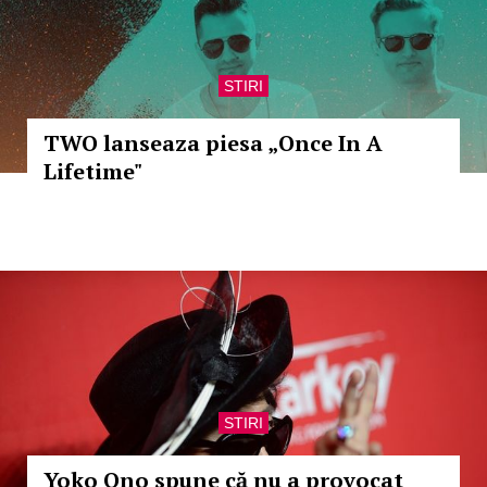
STIRI
TWO lanseaza piesa „Once In A
Lifetime"
STIRI
Yoko Ono spune că nu a provocat