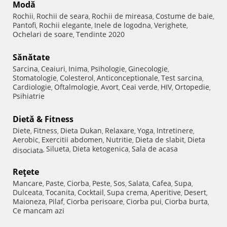
Modă
Rochii
Rochii de seara
Rochii de mireasa
Costume de baie
,
,
,
,
Pantofi
Rochii elegante
Inele de logodna
Verighete
,
,
,
,
Ochelari de soare
Tendinte 2020
,
Sănătate
Sarcina
Ceaiuri
Inima
Psihologie
Ginecologie
,
,
,
,
,
Stomatologie
Colesterol
Anticonceptionale
Test sarcina
,
,
,
,
Cardiologie
Oftalmologie
Avort
Ceai verde
HIV
Ortopedie
,
,
,
,
,
,
Psihiatrie
Dietă & Fitness
Diete
Fitness
Dieta Dukan
Relaxare
Yoga
Intretinere
,
,
,
,
,
,
Aerobic
Exercitii abdomen
Nutritie
Dieta de slabit
Dieta
,
,
,
,
Silueta
Dieta ketogenica
Sala de acasa
disociata
,
,
,
Reţete
Mancare
Paste
Ciorba
Peste
Sos
Salata
Cafea
Supa
,
,
,
,
,
,
,
,
Dulceata
Tocanita
Cocktail
Supa crema
Aperitive
Desert
,
,
,
,
,
,
Maioneza
Pilaf
Ciorba perisoare
Ciorba pui
Ciorba burta
,
,
,
,
,
Ce mancam azi