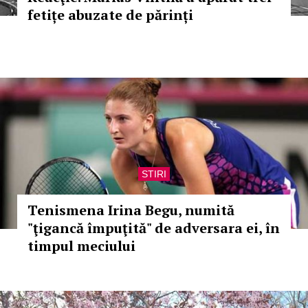
fetițe abuzate de părinți
STIRI
Tenismena Irina Begu, numită
"ţigancă împuţită" de adversara ei, în
timpul meciului