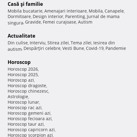
Casă şi familie
Mobila bucatarie
Amenajari interioare
Mobila
Canapele
,
,
,
,
Dormitoare
Design interior
Parenting
Jurnal de mama
,
,
,
Gravide
Femei curajoase
Autism
singura
,
,
,
Actualitate
Din culise
Interviu
Stirea zilei
Tema zilei
Iesirea din
,
,
,
,
Despărţiri celebre
Vesti Bune
Covid-19
Pandemie
autism
,
,
,
,
Horoscop
Horoscop 2026
,
Horoscop 2025
,
Horoscop azi
,
Horoscop dragoste
,
Horoscop chinezesc
,
Astrologie
,
Horoscop lunar
,
Horoscop rac azi
,
Horoscop gemeni azi
,
Horoscop fecioara azi
,
Horoscop taur azi
,
Horoscop capricorn azi
,
Horoscop scorpion azi
,