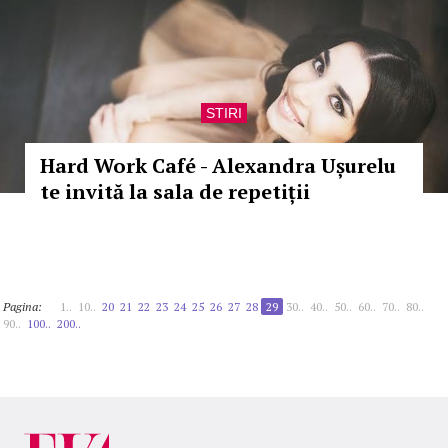
STIRI
Hard Work Café - Alexandra Ușurelu
te invită la sala de repetiții
Pagina:
1..
10..
20
21
22
23
24
25
26
27
28
29
30..
40..
50..
60..
70..
80..
90..
100..
200..