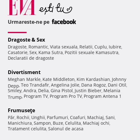
Urmareste-ne pe
Dragoste & Sex
Dragoste
Romantic
Viata sexuala
Relatii
Cuplu
Iubire
,
,
,
,
,
,
Casatorie
Sex
Kama Sutra
Pozitii sexuale Kamasutra
,
,
,
,
Declaratii de dragoste
Divertisment
Meghan Markle
Kate Middleton
Kim Kardashian
Johnny
,
,
,
Teo Trandafir
Angelina Jolie
Dana Rogoz
Dani Otil
Depp
,
,
,
,
,
Smiley
Andra
Delia
Gina Pistol
Justin Bieber
Melania
,
,
,
,
,
Program TV
Program Pro TV
Program Antena 1
Trump
,
,
,
Frumuseţe
Păr
Rochii
Unghii
Parfumuri
Coafuri
Machiaj
Sani
,
,
,
,
,
,
,
Manichiura
Sampon
Buze
Celulita
Machiaj ochi
,
,
,
,
,
Tratament celulita
Salonul de acasa
,