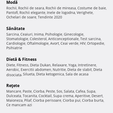
Modă
Rochii
Rochii de seara
Rochii de mireasa
Costume de baie
,
,
,
,
Pantofi
Rochii elegante
Inele de logodna
Verighete
,
,
,
,
Ochelari de soare
Tendinte 2020
,
Sănătate
Sarcina
Ceaiuri
Inima
Psihologie
Ginecologie
,
,
,
,
,
Stomatologie
Colesterol
Anticonceptionale
Test sarcina
,
,
,
,
Cardiologie
Oftalmologie
Avort
Ceai verde
HIV
Ortopedie
,
,
,
,
,
,
Psihiatrie
Dietă & Fitness
Diete
Fitness
Dieta Dukan
Relaxare
Yoga
Intretinere
,
,
,
,
,
,
Aerobic
Exercitii abdomen
Nutritie
Dieta de slabit
Dieta
,
,
,
,
Silueta
Dieta ketogenica
Sala de acasa
disociata
,
,
,
Reţete
Mancare
Paste
Ciorba
Peste
Sos
Salata
Cafea
Supa
,
,
,
,
,
,
,
,
Dulceata
Tocanita
Cocktail
Supa crema
Aperitive
Desert
,
,
,
,
,
,
Maioneza
Pilaf
Ciorba perisoare
Ciorba pui
Ciorba burta
,
,
,
,
,
Ce mancam azi