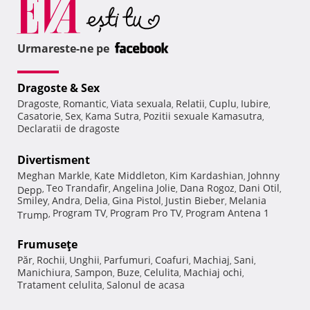
Urmareste-ne pe
Dragoste & Sex
Dragoste
Romantic
Viata sexuala
Relatii
Cuplu
Iubire
,
,
,
,
,
,
Casatorie
Sex
Kama Sutra
Pozitii sexuale Kamasutra
,
,
,
,
Declaratii de dragoste
Divertisment
Meghan Markle
Kate Middleton
Kim Kardashian
Johnny
,
,
,
Teo Trandafir
Angelina Jolie
Dana Rogoz
Dani Otil
Depp
,
,
,
,
,
Smiley
Andra
Delia
Gina Pistol
Justin Bieber
Melania
,
,
,
,
,
Program TV
Program Pro TV
Program Antena 1
Trump
,
,
,
Frumuseţe
Păr
Rochii
Unghii
Parfumuri
Coafuri
Machiaj
Sani
,
,
,
,
,
,
,
Manichiura
Sampon
Buze
Celulita
Machiaj ochi
,
,
,
,
,
Tratament celulita
Salonul de acasa
,