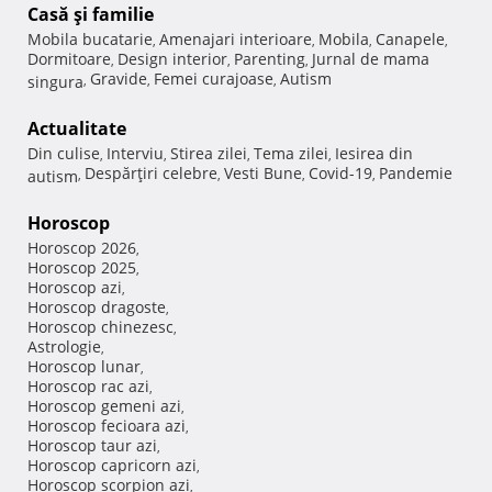
Casă şi familie
Mobila bucatarie
Amenajari interioare
Mobila
Canapele
,
,
,
,
Dormitoare
Design interior
Parenting
Jurnal de mama
,
,
,
Gravide
Femei curajoase
Autism
singura
,
,
,
Actualitate
Din culise
Interviu
Stirea zilei
Tema zilei
Iesirea din
,
,
,
,
Despărţiri celebre
Vesti Bune
Covid-19
Pandemie
autism
,
,
,
,
Horoscop
Horoscop 2026
,
Horoscop 2025
,
Horoscop azi
,
Horoscop dragoste
,
Horoscop chinezesc
,
Astrologie
,
Horoscop lunar
,
Horoscop rac azi
,
Horoscop gemeni azi
,
Horoscop fecioara azi
,
Horoscop taur azi
,
Horoscop capricorn azi
,
Horoscop scorpion azi
,