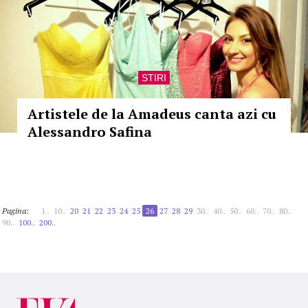
STIRI
Artistele de la Amadeus canta azi cu
Alessandro Safina
Pagina:
1..
10..
20
21
22
23
24
25
26
27
28
29
30..
40..
50..
60..
70..
80..
90..
100..
200..