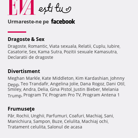
Urmareste-ne pe
Dragoste & Sex
Dragoste
Romantic
Viata sexuala
Relatii
Cuplu
Iubire
,
,
,
,
,
,
Casatorie
Sex
Kama Sutra
Pozitii sexuale Kamasutra
,
,
,
,
Declaratii de dragoste
Divertisment
Meghan Markle
Kate Middleton
Kim Kardashian
Johnny
,
,
,
Teo Trandafir
Angelina Jolie
Dana Rogoz
Dani Otil
Depp
,
,
,
,
,
Smiley
Andra
Delia
Gina Pistol
Justin Bieber
Melania
,
,
,
,
,
Program TV
Program Pro TV
Program Antena 1
Trump
,
,
,
Frumuseţe
Păr
Rochii
Unghii
Parfumuri
Coafuri
Machiaj
Sani
,
,
,
,
,
,
,
Manichiura
Sampon
Buze
Celulita
Machiaj ochi
,
,
,
,
,
Tratament celulita
Salonul de acasa
,