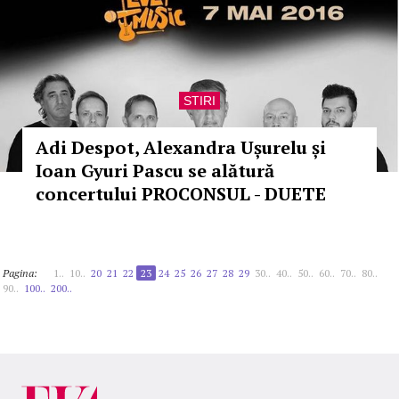
STIRI
Adi Despot, Alexandra Ușurelu și
Ioan Gyuri Pascu se alătură
concertului PROCONSUL - DUETE
Pagina:
1..
10..
20
21
22
23
24
25
26
27
28
29
30..
40..
50..
60..
70..
80..
90..
100..
200..