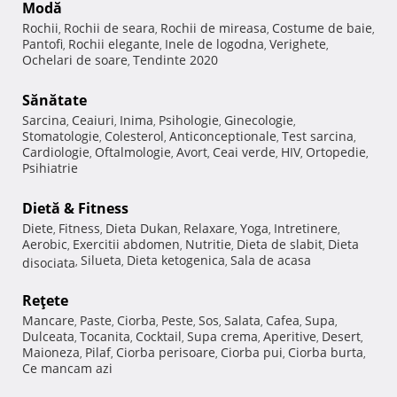
Modă
Rochii
Rochii de seara
Rochii de mireasa
Costume de baie
,
,
,
,
Pantofi
Rochii elegante
Inele de logodna
Verighete
,
,
,
,
Ochelari de soare
Tendinte 2020
,
Sănătate
Sarcina
Ceaiuri
Inima
Psihologie
Ginecologie
,
,
,
,
,
Stomatologie
Colesterol
Anticonceptionale
Test sarcina
,
,
,
,
Cardiologie
Oftalmologie
Avort
Ceai verde
HIV
Ortopedie
,
,
,
,
,
,
Psihiatrie
Dietă & Fitness
Diete
Fitness
Dieta Dukan
Relaxare
Yoga
Intretinere
,
,
,
,
,
,
Aerobic
Exercitii abdomen
Nutritie
Dieta de slabit
Dieta
,
,
,
,
Silueta
Dieta ketogenica
Sala de acasa
disociata
,
,
,
Reţete
Mancare
Paste
Ciorba
Peste
Sos
Salata
Cafea
Supa
,
,
,
,
,
,
,
,
Dulceata
Tocanita
Cocktail
Supa crema
Aperitive
Desert
,
,
,
,
,
,
Maioneza
Pilaf
Ciorba perisoare
Ciorba pui
Ciorba burta
,
,
,
,
,
Ce mancam azi