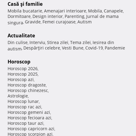
Casă şi familie
Mobila bucatarie
Amenajari interioare
Mobila
Canapele
,
,
,
,
Dormitoare
Design interior
Parenting
Jurnal de mama
,
,
,
Gravide
Femei curajoase
Autism
singura
,
,
,
Actualitate
Din culise
Interviu
Stirea zilei
Tema zilei
Iesirea din
,
,
,
,
Despărţiri celebre
Vesti Bune
Covid-19
Pandemie
autism
,
,
,
,
Horoscop
Horoscop 2026
,
Horoscop 2025
,
Horoscop azi
,
Horoscop dragoste
,
Horoscop chinezesc
,
Astrologie
,
Horoscop lunar
,
Horoscop rac azi
,
Horoscop gemeni azi
,
Horoscop fecioara azi
,
Horoscop taur azi
,
Horoscop capricorn azi
,
Horoscop scorpion azi
,